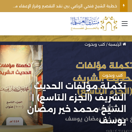
خطبة الشيخ فتحي الرباعي بين نقد التقصير وقرار الإعفاء من منبره
القائمة
الرئيسية
/
كتب وبحوث
كتب وبحوث
تكملة مؤلفات الحديث
الشريف (الجزء التاسع) |
الشيخ محمد خير رمضان
يوسف