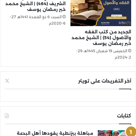
الشريف (464) | الشيخ محمد
خير رمضان يوسف
السبت 6 ذو القعدة 1441هـ 27-
6-2020م
الجديد من كتب الفقه
والأصول (54) | الشيخ محمد
خير رمضان يوسف
الخميس 19 شعبان 1445هـ 29-
2-2024م
آخر التغريدات على تويتر
كتابات
مباهلة بيزنطية يقودها أهل البدعة