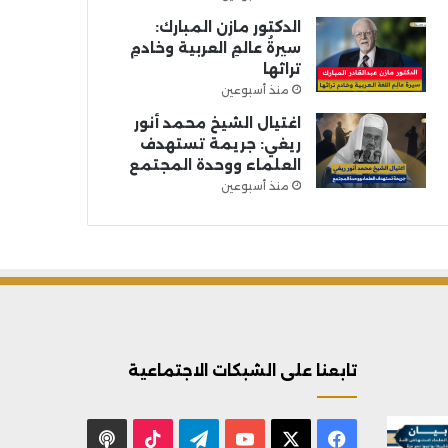
الدكتور مازن المبارك:
سيرةُ عالمِ العربية وخادمِ
تراثها
منذ أسبوعين
اغتيال الشيخ محمد أنور
ريغي: جريمة تستهدف
العلماء ووحدة المجتمع
منذ أسبوعين
تابعنا على الشبكات الاجتماعية
X
فيسبوك
يوتيوب
تيلقرام
‫TikTok
بودكاست