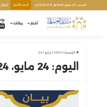
السبت 25 صفر 1448هـ 8-8-2026م
أحدث الأخبار
اغتيال
أخبار
بيانات
الرئيسية
/
2024
/
مايو
/
24
اليوم:
24 مايو، 2024