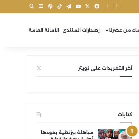
X
فيسبوك
يوتيوب
تيلقرام
‫TikTok
بودكاست
بحث عن
إضافة عمود جانب
اء من عصرنا
إصدارات المنتدى
الأمانة العامة
آخر التغريدات على تويتر
كتابات
مباهلة بيزنطية يقودها