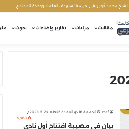
 الشيخ محمد أنور ريغي: جريمة تستهدف العلماء ووحدة المجتمع
مقالات
مرئيات
تقارير وإضاءات
بحوث
علم
msf
الجمعة 16 ذو القعدة 1445هـ 24-5-2024م
4٬968
بيان في مصيبة افتتاح أول نادي