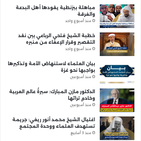
مباهلة بيزنطية يقودها أهل البدعة
والفرقة
منذ أسبوع واحد
خطبة الشيخ فتحي الرباعي بين نقد
التقصير وقرار الإعفاء من منبره
منذ أسبوع واحد
بيان العلماء لاستنهاض الأمة وتذكيرها
بواجبها نحو غزة
منذ أسبوعين
الدكتور مازن المبارك: سيرةُ عالمِ العربية
وخادمِ تراثها
منذ أسبوعين
اغتيال الشيخ محمد أنور ريغي: جريمة
تستهدف العلماء ووحدة المجتمع
منذ 3 أسابيع