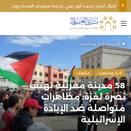
اغتيال الشيخ محمد أنور ريغي: جريمة تستهدف العلماء ووحدة المجتمع
القائمة
الرئيسية
/
أخبار ومتابعات
أخبار ومتابعات
متابعات
58 مدينة مغربية تهتف
نصرة لغزة: مظاهرات
متواصلة ضد الإبادة
الإسرائيلية