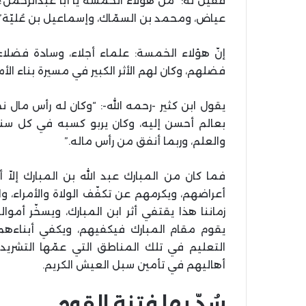
فقيل له: “من هؤلاء الخمسة يا أبا عبدالرّحمن؟”
عياض، ومحمد بن السمّاك، وإسماعيل بن عُليّة”
إنّ هؤلاء الخمسة: علماء أجلاء، وسادة فضلا
فضلهم، وكان لهم الأثر الكبير في مسيرة بناء ال
يقول ابن كثير -رحمه الله-: “وكان له رأس مال ن
بعالم أحسن إليه، وكان يربو كسبه في كل سنة
والعلم، وربما أنفق من رأس ماله.”
فما كان من المبارك عبد الله بن المبارك إلاّ
أعراضهم، ويكرمهم عن تكفّف الولاة والأمراء، 
زماننا هذا يقتفي أثر ابن المبارك، ويسخّر أ
يقوم مقام المبارك فيكفيهم، ويكفي أبناءهم
التعليم في تلك المناطق التي عمّها التشريد 
أهاليهم في تأمين سبل العيش الكريم.
سُدّ بها فتنة القوم