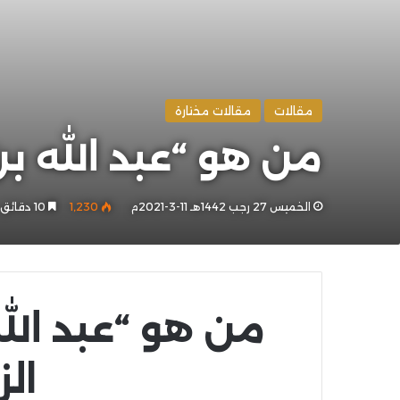
مقالات
مقالات مختارة
من هو “عبد الله بن
الخميس 27 رجب 1442هـ 11-3-2021م
1٬230
10 دقائق
من هو “عبد الله
الز