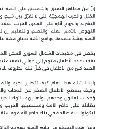
إنّ من مظاهر الضيق والتضييق على الأمة؛ تشر
القتل والحرب الهمجيّة التي لا تفرّق بين شيخٍ، 
التشريد والنزوح آثاره على المدى القريب بفق
النهوض بالأمم: العلم، والتعلم، والتعليم؛ إن
الأمة ويشدّ عضدها، وواقع الأمّة يحتاج همّة عال
يقطن في مخيمات الشمال السوري المحرر (المن
يقترب عدد الأطفال منهم إلى حوالي نصف مليون ط
العدد كبير من الأطفال في ظلّ تلك الظروف بلا تع
رأينا الشتاء هذا العام، كيف تتطاير الخيم وتتم
وكيف ينقطع الأطفال الصغار عن الذهاب وال
وُجدت-، يُعانون وحدهم -وأهاليهم- لأواء ال
بظلاله على حاضر الأمة ومستقبلها القريب و
ليكونوا لبنة صالحة في بناء حاضر الأمة ومستقب
ومن هذه النقطة في حاضر الأمة؛ نسترجع الذاكر