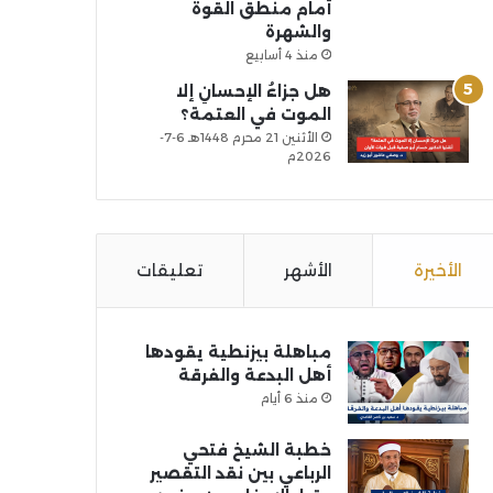
أمام منطق القوة
والشهرة
منذ 4 أسابيع
هل جزاءُ الإحسانِ إلا
الموت في العتمة؟
الأثنين 21 محرم 1448هـ 6-7-
2026م
الأخيرة
الأشهر
تعليقات
مباهلة بيزنطية يقودها
أهل البدعة والفرقة
منذ 6 أيام
خطبة الشيخ فتحي
الرباعي بين نقد التقصير