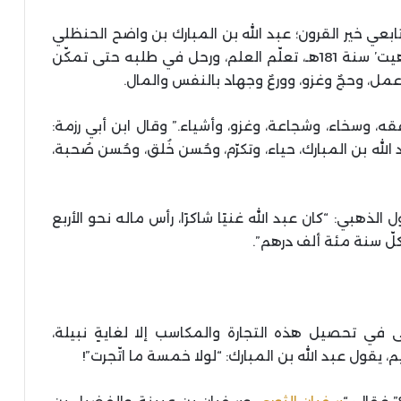
 تابعي خير القرون؛ عبد الله بن المبارك بن واضح الحنظلي
المروزي. وُلد في ’مَرو’ سنة 118هـ، وتُوفّي في ’هيت’ سنة 181هـ، تعلّم العلم، ورحل في طلبه حتى تمكّن
وعمل، وحجٌ وغزو، وورعٌ وجهاد بالنفس والمال.
فقه، وسخاء، وشجاعة، وغزو، وأشياء.” وقال ابن أبي رزمة:
له بن المبارك، حياء، وتكرّم، وحُسن خُلق، وحُسن صُحبة،
الذهبي: “كان عبد الله غنيًا شاكرًا، رأس ماله نحو الأربع
لّ سنة مئة ألف درهم”.
 في تحصيل هذه التجارة والمكاسب إلا لغايةٍ نبيلة،
 يقول عبد الله بن المبارك: “لولا خمسة ما اتّجرت”!