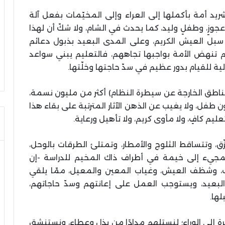
يد أمة بأكملها إلى العراء وإلى المخيّمات بفعل آلة
وعجوزٍ، وطفلٍ وليد، كما يحدث في الشام، ولا شكّ أن لهذا
د سبل العيش الكريم، وعلى المدى البعيد بذبول دعائم
 لم تنهض الأمة بواجبها تجاههم، فالتعليم يبني سواعد
ية للقيام بدور عظيم في سدّ حاجتها وخلّتها.
اطق الخارجة عن سيطرة النظام) أكثر من مليون نسمة،
فل، ولا يغيب عن الذهن الآثار المترتبة على بقاء هذا
ليم كافٍ، ولا مأوى كريم، ولا تأهيل ورعاية.
زّق، وتتساقط الثلوج والأمطار، وتمتلئ الطرقات بالوحل،
مجيء إلى خيمة في أطراف ذاك المخيم للدراسة -إن
حرب، وشظف العيش، وغياب المعين والمعيل، ممّا يلقي
البعيد، ويستوجب العمل على إعانتهم وسدّ حاجاتهم،
لها.
ة إلى الوراء؛ لنستلهم مدادًا من بذل وعطاء، ونستنشق