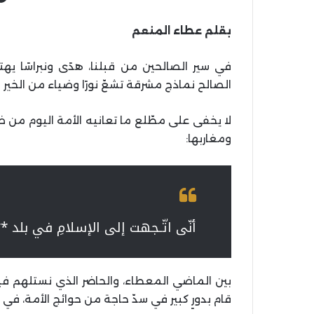
بقلم عطاء المنعم
في سير الصالحين من قبلنا، هدًى ونبراسًا ي
الصالح نماذج مشرقة تشعّ نورًا وضياء من الخير و
لا يخفى على مطّلع ما تعانيه الأمة اليوم من 
ومغاربها:
أنّى اتّـجهت إلى الإسلامِ في بلد *
بين الماضي المعطاء، والحاضر الذي نستلهم فيه
قام بدورٍ كبير في سدّ حاجة من حوائج الأمة، في ذ