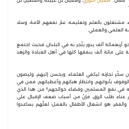
 فقال: “
سفيان الثوري
، وسفيان بن عيينة، والفضيل بن
ء، مشتغلون بالعلم وتعليمه، عمّ نفعهم الأمة، وساد
أمة العلمي والعملي.
حو أربعمائة ألف يدور يتّجر به في البلدان، فحيث اجتمع
 على مائة ألف ينفقها كلها في أهل العبادة والزهد
 أن سخّر تجارته ليكفي العلماء، ويحسن إليهم، وليصون
والوقوف بأبوابهم، وانتظار هباتهم وأعطياتهم، فمن في
مواله في نفع المسلمين وقضاء حوائجهم؟ من هذا الذي
 عناء طلب الرزق، فإنّ من أسباب ضعف الإقبال على
والفقر، هو انشغال الأطفال بالعمل؛ لعلّهم يساعدوا