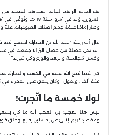
هو العالم، الزاهد، العابد، المجاهد، الفقيه، من
وصار إمامًا عَلمًا، جمع أصناف العبوديات: علمٌ 
قال أبو زرعة: “عبد الله بن المبارك اجتمع فيه 
“لم تكن خصلة من خصال البرّ إلا جُمعت في عبد ال
وحُسن مُجالسة، والزهد، والورع وكلّ شيء.”
كان غنيًا فتح الله عليه في الكسب والتجارة، يقول 
مئة ألف”، ويقول: “وكان ينفق على الفقراء في ك
لولا خمسة ما اتّجرت!
ليس هنا العَجَب؛ بل العجب أنه ما كان يسعى
ومقصدٍ كريم، يُنبئ عن إحساسٍ رفيع، وخُلق قويم،