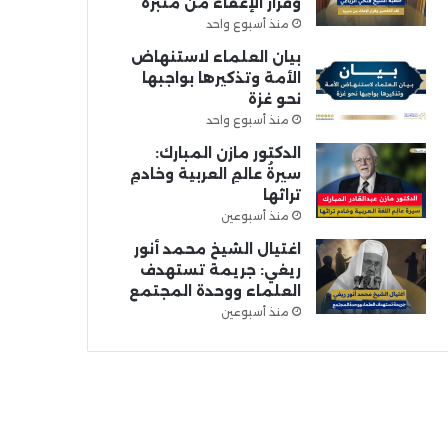
وقرار الإعفاء من منبره
منذ أسبوع واحد
بيان العلماء لاستنهاض
الأمة وتذكيرها بواجبها
نحو غزة
منذ أسبوع واحد
الدكتور مازن المبارك:
سيرةُ عالمِ العربية وخادمِ
تراثها
منذ أسبوعين
اغتيال الشيخ محمد أنور
ريغي: جريمة تستهدف
العلماء ووحدة المجتمع
منذ أسبوعين