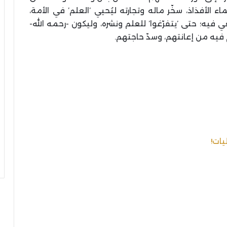
 الأفذاذ، سخّر ماله وتجارته ليُحيي ’العلم’ في الأمة،
 فيه؛ حتى ’يتفرّغوا’ للعلم ونشره، وليكون -رحمه الله-
 فيه من إعانتهم، وسدّ حاجتهم.
ات!