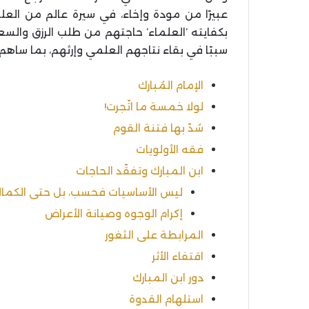
عبيرًا من مودة وإخاء، في سيرة عالم من العلماء
بكفايته ’العلماء’ حاجتهم من طلب الرزق والسعي
سببًا في بقاء نتاجهم العلمي وإرثهم، بما ساهم
الإمام المُبارك
لولا خمسة ما اتّجرت!
سُدّ بها فتنة القوم
فقه الأولويات
ابن المبارك وتفقّد الحاجات
ليس الأساسيات فحسب، بل حتى الكمالي
إكرام الوجوه وصيانة الأعراض
المرابطة على الثغور
اقتفاء الأثر
دور ابن المبارك
استلهام القدوة