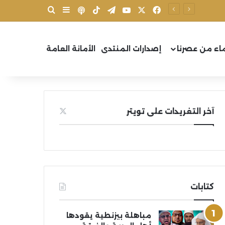
X
فيسبوك
يوتيوب
تيلقرام
‫TikTok
بودكاست
بحث عن
إضافة عمود جانب
اء من عصرنا
إصدارات المنتدى
الأمانة العامة
آخر التغريدات على تويتر
كتابات
مباهلة بيزنطية يقودها