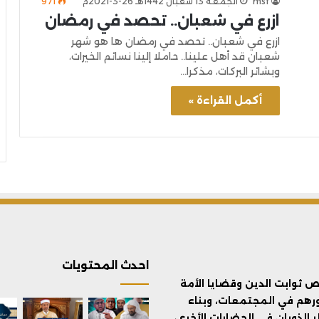
msf
الجمعة 13 شعبان 1442هـ 26-3-2021م
971
ازرع في شعبان.. تحصد في رمضان
ازرع في شعبان.. تحصد في رمضان ها هو شهر
شعبان قد أهل علينا.. حاملا إلينا نسائم الخيرات،
وبشائر البركات، مذكرا…
أكمل القراءة »
احدث المحتويات
ثوابت الدين وقضايا الأمة
ورهم في المجتمعات، وبناء
الذوبان في الحضارات الأخرى،