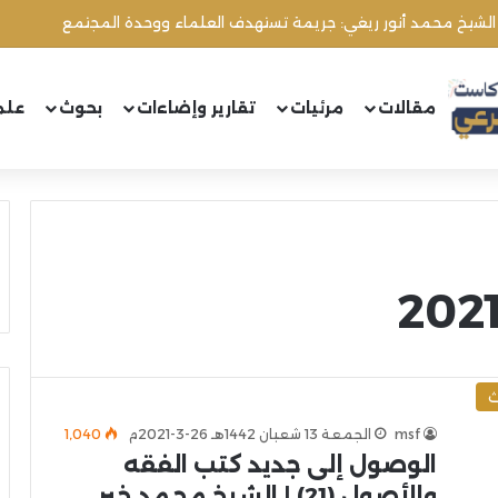
 الشيخ محمد أنور ريغي: جريمة تستهدف العلماء ووحدة المجتمع
مقالات
مرئيات
تقارير وإضاءات
بحوث
علم
ث
msf
الجمعة 13 شعبان 1442هـ 26-3-2021م
1٬040
الوصول إلى جديد كتب الفقه
والأصول (21) | الشيخ محمد خير