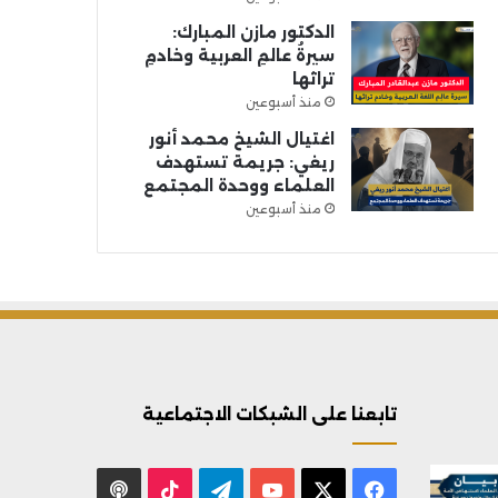
الدكتور مازن المبارك:
سيرةُ عالمِ العربية وخادمِ
تراثها
منذ أسبوعين
اغتيال الشيخ محمد أنور
ريغي: جريمة تستهدف
العلماء ووحدة المجتمع
منذ أسبوعين
تابعنا على الشبكات الاجتماعية
X
فيسبوك
يوتيوب
تيلقرام
‫TikTok
بودكاست