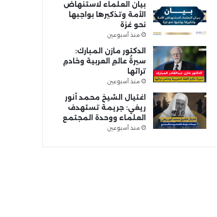
بيان العلماء لاستنهاض
الأمة وتذكيرها بواجبها
نحو غزة
منذ أسبوعين
الدكتور مازن المبارك:
سيرةُ عالمِ العربية وخادمِ
تراثها
منذ أسبوعين
اغتيال الشيخ محمد أنور
ريغي: جريمة تستهدف
العلماء ووحدة المجتمع
منذ أسبوعين