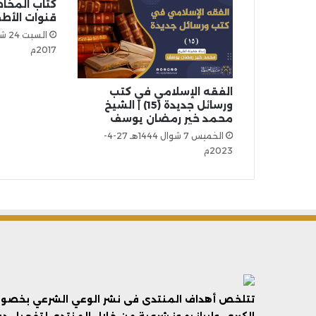
كتاب المخاط
قنوات الأطف
2017م
الفقه الإسلامي في كتب
ورسائل جديدة (15) | الشيخ
محمد خير رمضان يوسف
الخميس 7 شوال 1444هـ 27-4-
2023م
تتلخص أهداف المنتدى فى نشر الوعي الشرعي بخصوص 