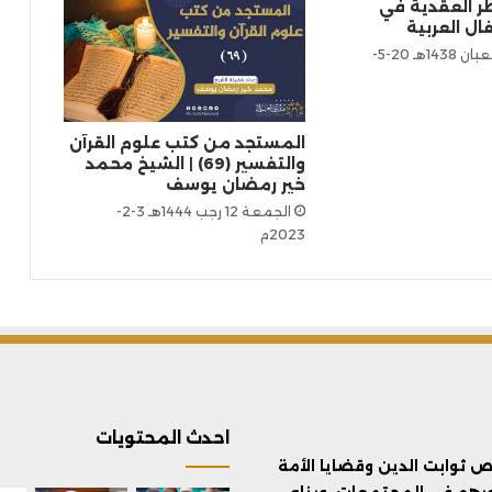
ر العقدية في
ال العربية
السبت 24 شعبان 1438هـ 20-5-
المستجد من كتب علوم القرآن
والتفسير (69) | الشيخ محمد
خير رمضان يوسف
الجمعة 12 رجب 1444هـ 3-2-
2023م
احدث المحتويات
ثوابت الدين وقضايا الأمة