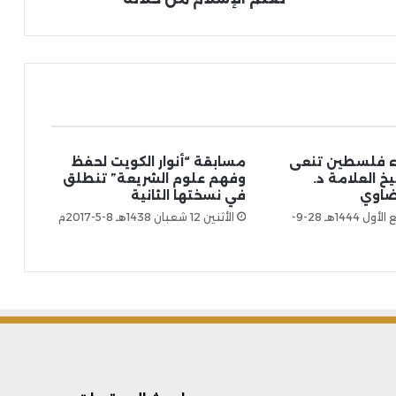
ء فلسطين تنعى
مسابقة “أنوار الكويت لحفظ
 العلامة د.
وفهم علوم الشريعة” تنطلق
ضاوي
في نسختها الثانية
الأربعاء 2 ربيع الأول 1444هـ 28-9-
الأثنين 12 شعبان 1438هـ 8-5-2017م