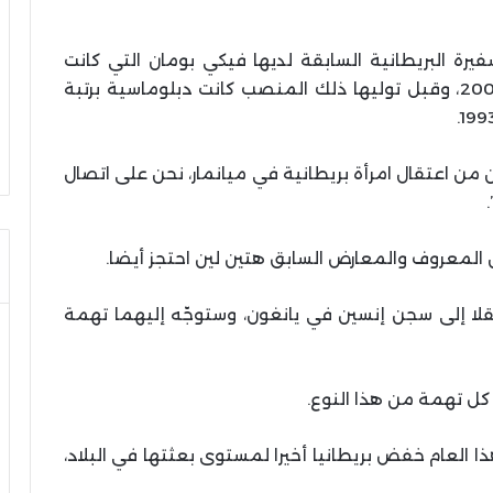
يرة البريطانية السابقة لديها فيكي بومان التي كانت
سفيرة لبلدها في ميانمار بين عامي 2002 و2006، وقبل توليها ذلك المنصب كانت دبلوماسية برتبة
 من اعتقال امرأة بريطانية في ميانمار، نحن على اتصال
 المعروف والمعارض السابق هتين لين احتجز أيضا.
قلا إلى سجن إنسين في يانغون، وستوجّه إليهما تهمة
لعام خفض بريطانيا أخيرا لمستوى بعثتها في البلاد،