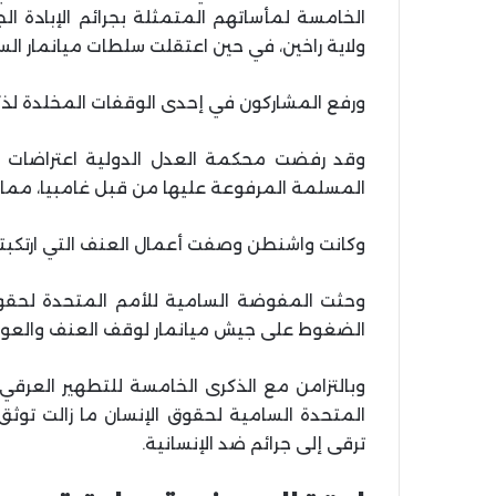
الخامسة لمأساتهم المتمثلة بجرائم الإبادة ال
ولاية راخين، في حين اعتقلت سلطات ميانمار السفي
ورفع المشاركون في إحدى الوقفات المخلدة لذكر
وقد رفضت محكمة العدل الدولية اعتراضات ميا
المسلمة المرفوعة عليها من قبل غامبيا، مما ي
وكانت واشنطن وصفت أعمال العنف التي ارتكبتها
وحثت المفوضة السامية للأمم المتحدة لحقوق
الضغوط على جيش ميانمار لوقف العنف والعودة
وبالتزامن مع الذكرى الخامسة للتطهير العرقي
المتحدة السامية لحقوق الإنسان ما زالت توثق 
ترقى إلى جرائم ضد الإنسانية.