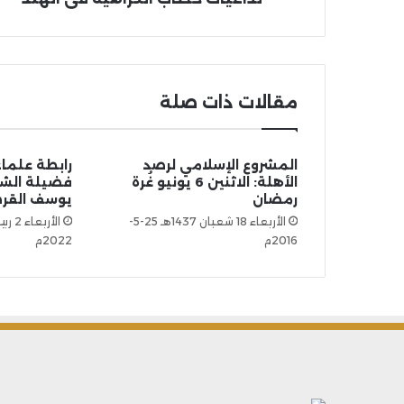
مقالات ذات صلة
المشروع الإسلامي لرصد
رابطة علما
الأهلة: الاثنين 6 يونيو غُرة
فضيلة الشيخ
رمضان
يوسف القر
الأربعاء 18 شعبان 1437هـ 25-5-
2016م
2022م