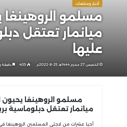
أخبار ومتابعات
مسلمو الروهينغا يح
ميانمار تعتقل دبل
عليها
الخميس 27 محرم 1444هـ 25-8-2022م
405
دقيقة و
مسلمو الروهينغا يحيون ال
ميانمار تعتقل دبلوماسية بر
أحيا عشرات من لاجئي المسلمين الروهينغا ف