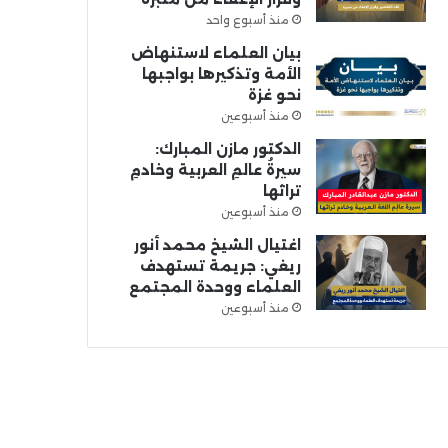
منذ أسبوع واحد
بيان العلماء لاستنهاض
الأمة وتذكيرها بواجبها
نحو غزة
منذ أسبوعين
الدكتور مازن المبارك:
سيرةُ عالمِ العربية وخادمِ
تراثها
منذ أسبوعين
اغتيال الشيخ محمد أنور
ريغي: جريمة تستهدف
العلماء ووحدة المجتمع
منذ أسبوعين