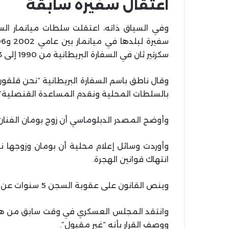
اعتقال سفيرة سابقة
وفي السياق ذاته، اعتقلت سلطات ميانمار السف
سكرتير ثان في السفارة البريطانية من 1990 إلى 1993.
وقال ناطق باسم السفارة البريطانية “نحن قلقون
بالسلطات المحلية ونقدم المساعدة القنصلية”.
وأوضح المصدر الدبلوماسي أن زوج بومان الفنان
وأوردت وسائل إعلام محلية أن بومان وزوجها ن
انتهاك قوانين الهجرة.
وينص القانون على عقوبة السجن 5 سنوات عن كل تهمة من هذا النوع.
وانتقد المجلس العسكري في وقت سابق من هذا ا
ووصف القرار بأنه “غير مقبول”.