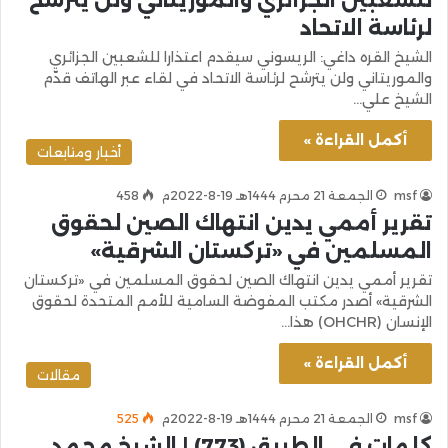
لرئاسة الاتحاد
الشيخ القره داغي: الريسوني سيقدم اعتذارا للشعبين الجزائري
والموريتاني ولن يترشح لرئاسة الاتحاد في لقاء عبر الهاتف قدّم
الشيخ علي…
أكمل القراءة »
أخبار ومتابعات
msf
الجمعة 21 محرم 1444هـ 19-8-2022م
458
تقرير أممي يدين انتهاك الصين لحقوق
المسلمين في «تركستان الشرقية»
تقرير أممي يدين انتهاك الصين لحقوق المسلمين في «تركستان
الشرقية» أصدر مكتب المفوضة السامية للأمم المتحدة لحقوق
الإنسان (OHCHR) هذا…
أكمل القراءة »
مقالات
msf
الجمعة 21 محرم 1444هـ 19-8-2022م
525
كلمات في الطريق (773) | الشيخ محمد