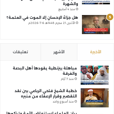
والشهرة
منذ 4 أسابيع
هل جزاءُ الإحسانِ إلا الموت في العتمة؟
الأثنين 21 محرم 1448هـ 6-7-2026م
الأخيرة
الأشهر
تعليقات
مباهلة بيزنطية يقودها أهل البدعة
والفرقة
منذ 7 أيام
خطبة الشيخ فتحي الرباعي بين نقد
التقصير وقرار الإعفاء من منبره
منذ أسبوع واحد
بيان العلماء لاستنهاض الأمة وتذكيرها