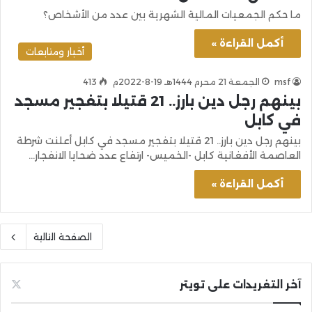
ما حكم الجمعيات المالية الشهرية بين عدد من الأشخاص؟
أكمل القراءة »
أخبار ومتابعات
msf
الجمعة 21 محرم 1444هـ 19-8-2022م
413
بينهم رجل دين بارز.. 21 قتيلا بتفجير مسجد
في كابل
بينهم رجل دين بارز.. 21 قتيلا بتفجير مسجد في كابل أعلنت شرطة
العاصمة الأفغانية كابل -الخميس- ارتفاع عدد ضحايا الانفجار…
أكمل القراءة »
الصفحة التالية
آخر التغريدات على تويتر