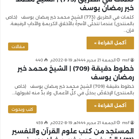
خير رمضان يوسف
كلمات في الطريق (773) الشيخ محمد خير رمضان يوسف (خاص
بالمنتدى) عندما تتحلَّى الأسرةُ بالأخلاقِ الكريمةِ والآدابِ الرفيعة،
فإن…
أكمل القراءة »
مقالات
msf
الجمعة 21 محرم 1444هـ 19-8-2022م
440
خطوط دقيقة (709) | الشيخ محمد خير
رمضان يوسف
خطوط دقيقة (709) الشيخ محمد خير رمضان يوسف (خاص
بالمنتدى) الإخلاصُ يدخلُ في كلِّ الأعمال، ولا بدَّ منه لقبولها،…
أكمل القراءة »
كتب وبحوث
msf
الجمعة 21 محرم 1444هـ 19-8-2022م
459
المستجد من كتب علوم القرآن والتفسير