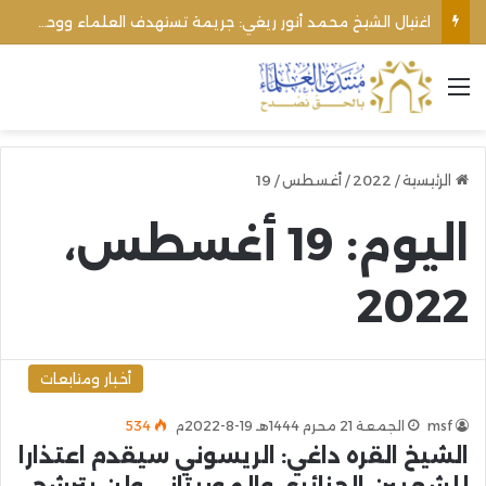
اغتيال الشيخ محمد أنور ريغي: جريمة تستهدف العلماء ووحدة المجتمع
القائمة
الرئيسية
/
2022
/
أغسطس
/
19
اليوم:
19 أغسطس،
2022
أخبار ومتابعات
msf
الجمعة 21 محرم 1444هـ 19-8-2022م
534
الشيخ القره داغي: الريسوني سيقدم اعتذارا
للشعبين الجزائري والموريتاني ولن يترشح