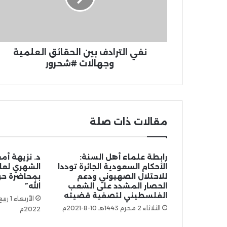
نفي الترادف بين الحقائق العلمية
وجهالات #شحرور​
مقالات ذات صلة
رابطة علماء أهل السنة:
د. نزيهة أم
الأحكام السعودية الجائرة توددا
الشهري لعال
للاحتلال الصهيوني ودعم
بمحاضرة حول 
الحصار المشدد على الشعب
الله”
الفلسطيني لتصفية قضيته
الثلاثاء 2 محرم 1443هـ 10-8-2021م
2022م