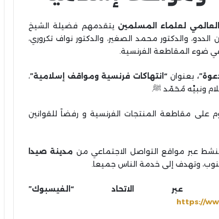
 العالمي لعلماء المسلمين
يتقدمهم فضيلة الشيخ
لددو، والدكتور محمد الصغير، والدكتور نواف تكروري،
في ضوء المقاطعة الفرنسية.
عوة”،
بعنوان
“انتهاكات فرنسية ومواقف إسلامية”
،
 ونبيِّه مُحَمّد ﷺ.
إطلاق حملة “بكم نُصرت” بعد مرور ١٠٠ يوم على مقاطعة المنتجات الفرنسية و رفضاً للقوانين
تنشط عبر مواقع التواصل الاجتماعي من
مدينة صيدا
لجنوب، وتهدف إلى خدمة الناس جميعا.
 عبر الاتحاد “الفيسبوك”
https://w