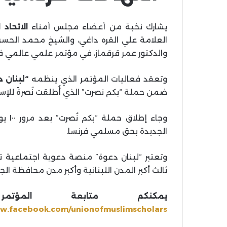
يشارك نخبة من أعضاء مجلس أمناء
الاتحاد
العلامة علي القره داغي، والشيخ محمد الحسن ا
والدكتور عمر قرقماز، في مؤتمر علمي عالمي 
وتعقد فعاليات المؤتمر الذي ينظمه
“لبنان د
ضمن حملة “بكم نصرت” الذي أُطلقت نُصرةً للإسلام
وجاء 
الجديدة بحق مسلمي فرنسا.
وتعتبر “لبنان دعوة” منصة دعوية اجتماعية 
ثالث أكبر المدن اللبنانية وأكبر مدن محافظة ا
يمكنكم متابعة المؤتمر
ww.facebook.com/unionofmuslimscholars