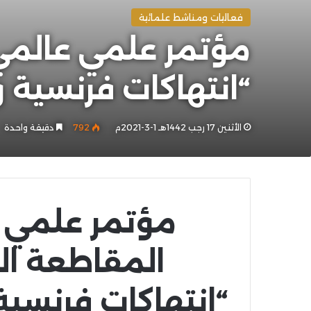
فعاليات ومناشط علمائية
مؤتمر علمي عالمي
“انتهاكات فرنسية 
الأثنين 17 رجب 1442هـ 1-3-2021م
792
دقيقة واحدة
مؤتمر علمي 
المقاطعة ال
“انتهاكات فرنسي