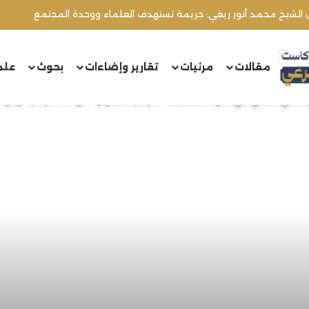
ل الشيخ محمد أنور ريغي: جريمة تستهدف العلماء ووحدة المجتمع
مقالات
مرئيات
تقارير وإضاءات
بحوث
علم
علمي عالمي في ضوء المقاطعة الفرنسية بعنوان “انتهاكات فرنسية ومواق