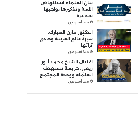
بيان العلماء لاستنهاض
الأمة وتذكيرها بواجبها
نحو غزة
منذ أسبوعين
الدكتور مازن المبارك:
سيرةُ عالمِ العربية وخادمِ
تراثها
منذ أسبوعين
اغتيال الشيخ محمد أنور
ريغي: جريمة تستهدف
العلماء ووحدة المجتمع
منذ أسبوعين