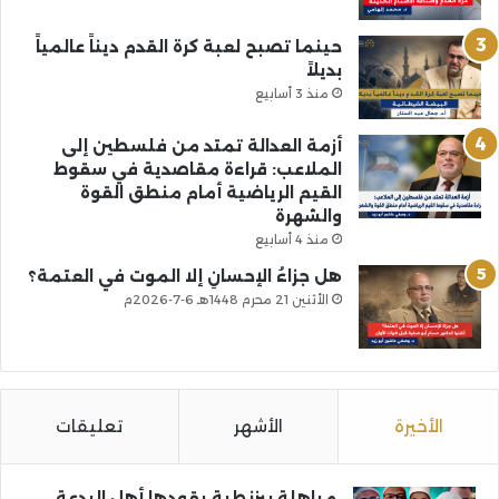
حينما تصبح لعبة كرة القدم ديناً عالمياً
بديلاً
منذ 3 أسابيع
أزمة العدالة تمتد من فلسطين إلى
الملاعب: قراءة مقاصدية في سقوط
القيم الرياضية أمام منطق القوة
والشهرة
منذ 4 أسابيع
هل جزاءُ الإحسانِ إلا الموت في العتمة؟
الأثنين 21 محرم 1448هـ 6-7-2026م
الأخيرة
الأشهر
تعليقات
مباهلة بيزنطية يقودها أهل البدعة