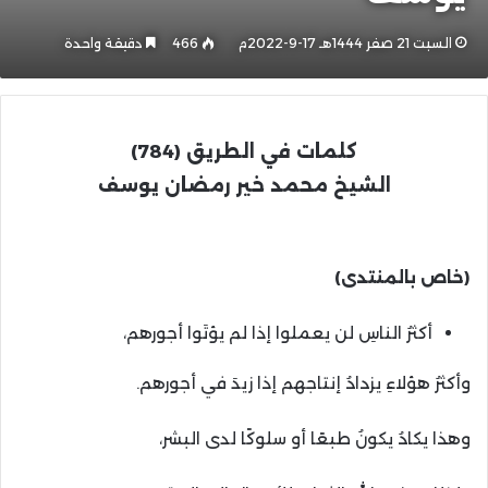
السبت 21 صفر 1444هـ 17-9-2022م
466
دقيقة واحدة
كلمات في الطريق (784)
الشيخ محمد خير رمضان يوسف
(خاص بالمنتدى)
أكثرُ الناسِ لن يعملوا إذا لم يؤتَوا أجورهم،
وأكثرُ هؤلاءِ يزدادُ إنتاجهم إذا زيدَ في أجورهم.
وهذا يكادُ يكونُ طبعًا أو سلوكًا لدى البشر،