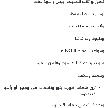
تصوَّرْ لو كانت الطبيعةُ أبيضَ وأسودَ فقط،
وبشَرتنا بيضاءَ فقط،
وألبستنا سوداءَ فقط،
وطيورنا وفراشاتنا،
ومواعيننا وحاجياتنا كذلك..
فلو تدبرنا وعرفنا، هذه وغيرَها من النعم،
وحمدنا وشكرنا..
ترى شخصًا ظهرتْ بثورٌ وتقيحاتٌ في وجههِ أو رأسهِ
فتتقذره،
وتحمدُ الله على معافاتكَ منها،