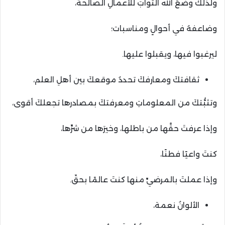
ولذلك وضعَ الله الثوابَ للأعمالِ الصالحة،
وضاعفهُ في أحوالٍ ومناسبات؛
ليرغبوا فيها، ويقبلوا عليها.
ثقافتكَ ومعارفكَ تحددُ موقعكَ بين أهلِ العلم،
وتثبُّتكَ من المعلوماتِ ومعرفتكَ بمصادرها تجعلكَ أقوى،
وإذا عرفتَ حقَّها من باطلها، وخيرَها من شرِّها،
كنتَ واعيًا فطنًا،
وإذا عملتَ بالمرضيِّ منها كنتَ عالمًا بحقّ.
الألوانُ نعمة،