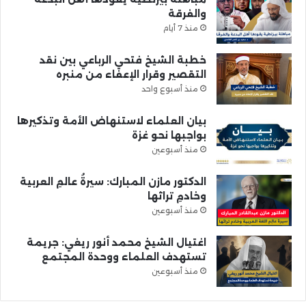
والفرقة
منذ 7 أيام
خطبة الشيخ فتحي الرباعي بين نقد
التقصير وقرار الإعفاء من منبره
منذ أسبوع واحد
بيان العلماء لاستنهاض الأمة وتذكيرها
بواجبها نحو غزة
منذ أسبوعين
الدكتور مازن المبارك: سيرةُ عالمِ العربية
وخادمِ تراثها
منذ أسبوعين
اغتيال الشيخ محمد أنور ريغي: جريمة
تستهدف العلماء ووحدة المجتمع
منذ أسبوعين