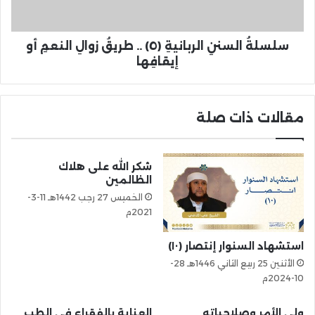
سلسلةُ السننِ الربانيةِ (٥) .. طريقُ زوالِ النعمِ أو
إيقافِها
مقالات ذات صلة
شكر الله على هلاك
الظالمين
الخميس 27 رجب 1442هـ 11-3-
2021م
استشهاد السنوار إنتصار (١٠)
الأثنين 25 ربيع الثاني 1446هـ 28-
10-2024م
ولي الأمر وصلاحياته
العناية بالفقراء في الطب