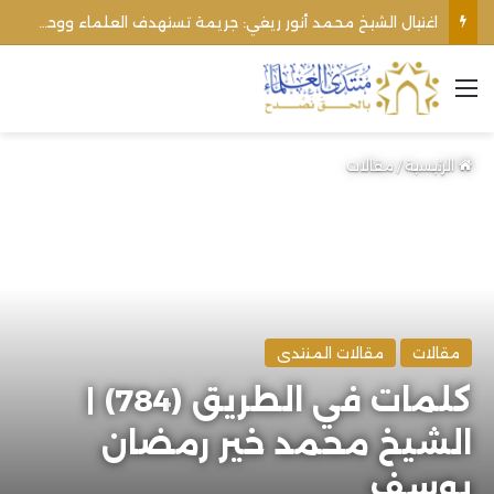
اغتيال الشيخ محمد أنور ريغي: جريمة تستهدف العلماء ووحدة المجتمع
القائمة
الرئيسية
/
مقالات
مقالات
مقالات المنتدى
كلمات في الطريق (784) |
الشيخ محمد خير رمضان
يوسف