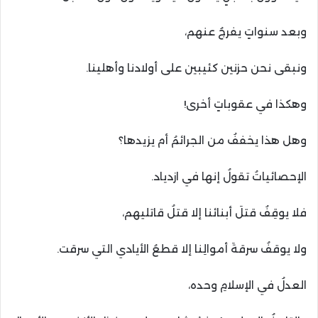
وبعد سنواتٍ يفرجُ عنهم،
ونبقى نحن حزنين كئيبين على أولادنا وأهلينا.
وهكذا في عقوباتٍ أخرى!
وهل هذا يخففُ من الجرائمُ أم يزيدها؟
الإحصائياتُ تقولُ إنها في ازدياد.
فلا يوقِفُ قتلَ أبنائنا إلا قتلُ قاتليهم،
ولا يوقفُ سرقةَ أموالِنا إلا قطعُ الأيادي التي سرقت.
العدلُ في الإسلامِ وحده،