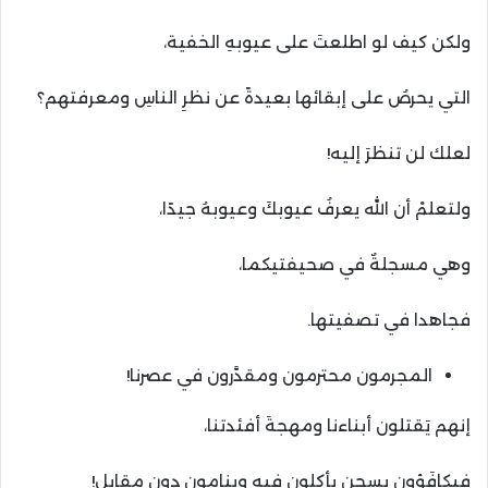
ولكن كيف لو اطلعتَ على عيوبهِ الخفية،
التي يحرصُ على إبقائها بعيدةً عن نظرِ الناسِ ومعرفتهم؟
لعلك لن تنظرَ إليه!
ولتعلمْ أن الله يعرفُ عيوبكَ وعيوبهُ جيدًا،
وهي مسجلةٌ في صحيفتيكما،
فجاهدا في تصفيتها.
المجرمون محترمون ومقدَّرون في عصرنا!
إنهم يَقتلون أبناءنا ومهجةَ أفئدتنا،
فيكافَؤون بسجنٍ يأكلون فيه وينامون دون مقابل!