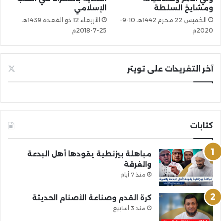
ومشايخ السلطة
الإسلامي
الخميس 22 محرم 1442هـ 10-9-
الأربعاء 12 ذو القعدة 1439هـ
2020م
25-7-2018م
آخر التغريدات على تويتر
كتابات
مباهلة بيزنطية يقودها أهل البدعة
والفرقة
منذ 7 أيام
كرة القدم وصناعة الأصنام الحديثة
منذ 3 أسابيع