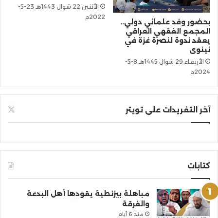
الأثنين 22 شوال 1443هـ 23-5-
2022م
بحضور وفد علمائي دولي..
المجمع الفقهي العراقي
يعقد ندوة لنصرة غزة في
نينوى
الأربعاء 29 شوال 1445هـ 8-5-
2024م
آخر التغريدات على تويتر
كتابات
مباهلة بيزنطية يقودها أهل البدعة
والفرقة
منذ 6 أيام