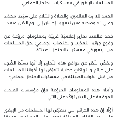
المسلمات الإيغور في معسكرات الاحتجاز الجماعي
الحمد لله ربّ العالمين، والصلاة والسّلام على سيّدنا محمّد
وعلى آله وصحبه ومن تبعهم بإحسان إلى يوم الدّين؛ وبعد
فقد طالعتنا تقارير إعلاميّة غربيّة بمعلوماتٍ مروّعة عن
وقوع جرائم التعذيب والاغتصاب الجماعيّ بحق المسلمات
من الإيغور في معسكرات الاحتجاز الصينيّة.
وبغضّ النّظر عن دوافع هذه التّقارير إلّا أنّها تسلّط الضّوء
على جرائم وانتهاكاتٍ خطيرة تتعرّض لها أخواتنا المسلمات
من قبل القوات الصينيّة في معسكرات الاحتجاز الجماعيّ.
وأمام هذه المعلومات المروّعة فإنّ مؤسسات العلماء
الموقعة على البيان تؤكّد على الآتي:
أوّلًا: إنّ هذه الجرائم التي تتعرّض لها المسلمات من الإيغور
على يدي القوّات الصينيّة توجب على المسلمين جميعًا