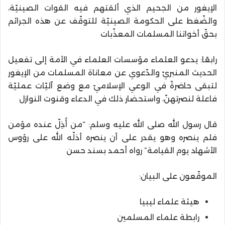
الإيغور من الجحيم الذي ألقتهم فيه القوات الصينيّة،
والضّغط على الحكومة الصينيّة للتوقّف عن هذه الجرائم
بحقّ أخواتنا المسلمات المعذّبات
رابعًا: يدعو العلماء مؤسسات العلماء في الأمة إلى تفعيل
الحديث المنبريّ والدّعوي عن معاناة المسلمات من الإيغور
لتبقى حاضرةً في الوعي الإسلاميّ مع وضع آليّات عمليّة
فاعلة لنصرتهنّ، واستحضار ذلك في الدعاء وقنوت النوازل
قال رسول الله صلى الله عليه وسلم: “من أُذِلّ عنده مؤمن
فلم ينصره وهو يقدر على أن ينصره أذلّه الله على رؤوس
الأشهاد يوم القيامة” رواه أحمد بسند حسن
الموقّعون على البيان:
هيئة علماء ليبيا
رابطة علماء المسلمين