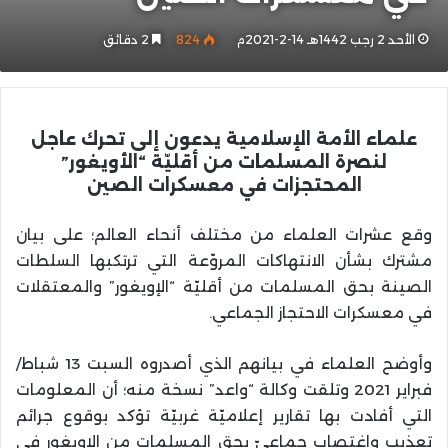
الأحد 2 رجب 1442هـ 14-2-2021م
824
2 دقائق
علماء الأمة الإسلامية يدعون إلى تحرك عاجل
لنصرة المسلمات من أقليّة “الأويغور”
المحتجزات في معسكرات الصين
وقع عشرات العلماء من مختلف أنحاء العالم؛ على بيان
مشترك بشأن الانتهاكات المروّعة التي ترتكبها السلطات
الصينة بحق المسلمات من أقليّة “الإويغور” والمعتقلات
في معسكرات الاحتجاز الجماعي.
وأوضح العلماء في بيانهم الذي أصدروه السبت 13 شباط/
فبراير 2021 وتلقت وكالة “واعد” نسخة منه؛ أن المعلومات
التي أفادت بها تقارير إعلاميّة غربيّة تؤكد بوقوع جرائم
تعذيب واغتصاب جماعيّ بحق المسلمات من الإويغور في