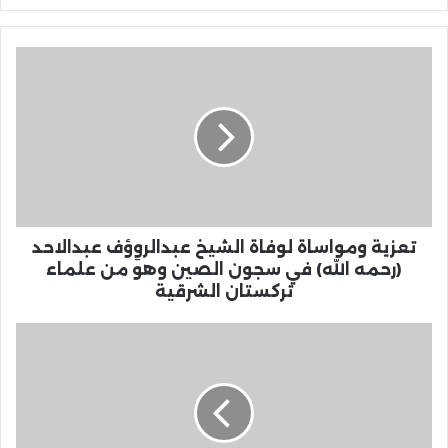
تعزية ومواساة لوفاة الشيخ عبدالروِؤف عبدالاحد
(رحمه الله) في سجون الصين وهو من علماء
تركستان الشرقية