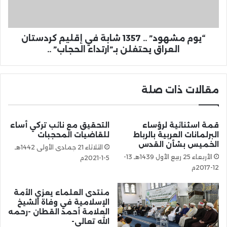
“يوم مشهود” .. 1357 شابة في إقليم كردستان
العراق يحتفلن بـ”ارتداء الحجاب” ..
مقالات ذات صلة
قمة اسثنائية لرؤساء
التحقيق مع نائب تركي أساء
البرلمانات العربية بالرباط
للقاضيات المحجبات
الخميس بشأن القدس
الثلاثاء 21 جمادى الأولى 1442هـ
الأربعاء 25 ربيع الأول 1439هـ 13-
5-1-2021م
12-2017م
منتدى العلماء يعزي الأمة
الإسلامية في وفاة الشيخ
العلامة أحمد القطان -رحمه
الله تعالى-