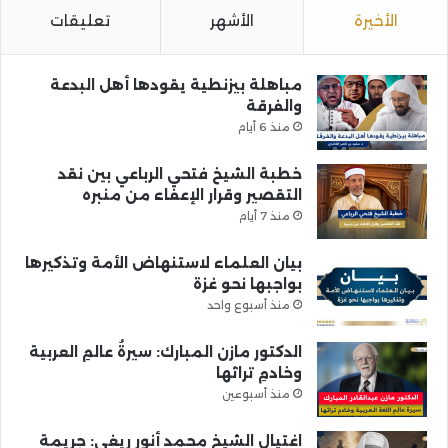
الأخيرة
الأشهر
تعليقات
مباهلة بيزنطية يقودها أهل البدعة
والفرقة
منذ 6 أيام
خطبة الشيخ فتحي الرباعي بين نقد
التقصير وقرار الإعفاء من منبره
منذ 7 أيام
بيان العلماء لاستنهاض الأمة وتذكيرها
بواجبها نحو غزة
منذ أسبوع واحد
الدكتور مازن المبارك: سيرةُ عالمِ العربية
وخادمِ تراثها
منذ أسبوعين
اغتيال الشيخ محمد أنور ريغي: جريمة