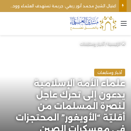
اغتيال الشيخ محمد أنور ريغي: جريمة تستهدف العلماء ووحدة المجتمع
القائمة
الرئيسية
/
أخبار ومتابعات
أخبار ومتابعات
علماء الأمة الإسلامية
يدعون إلى تحرك عاجل
لنصرة المسلمات من
أقليّة “الأويغور” المحتجزات
في معسكرات الصين