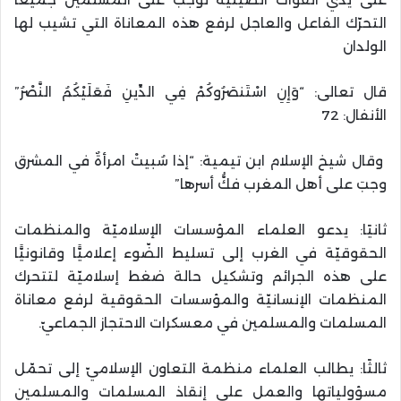
التحرّك الفاعل والعاجل لرفع هذه المعاناة التي تشيب لها
الولدان
قال تعالى: “وَإِنِ اسْتَنصَرُوكُمْ فِي الدِّينِ فَعَلَيْكُمُ النَّصْرُ”
الأنفال: 72
وقال شيخ الإسلام ابن تيمية: “إذا سُبيتْ امرأةٌ في المشرق
وجبَ على أهل المغرب فكُّ أسرها”
ثانيًا: يدعو العلماء المؤسسات الإسلاميّة والمنظمات
الحقوقيّة في الغرب إلى تسليط الضّوء إعلاميًّا وقانونيًّا
على هذه الجرائم وتشكيل حالة ضغط إسلاميّة لتتحرك
المنظمات الإنسانيّة والمؤسسات الحقوقية لرفع معاناة
المسلمات والمسلمين في معسكرات الاحتجاز الجماعيّ.
ثالثًا: يطالب العلماء منظمة التعاون الإسلاميّ إلى تحمّل
مسؤولياتها والعمل على إنقاذ المسلمات والمسلمين