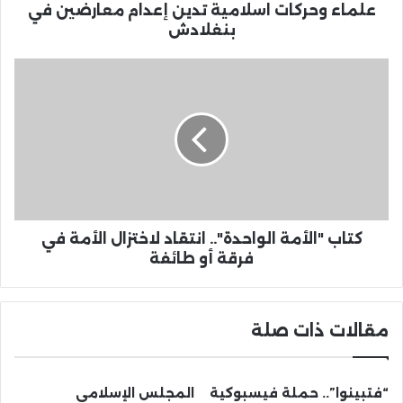
علماء وحركات اسلامية تدين إعدام معارضين في
بنغلادش
كتاب "الأمة الواحدة".. انتقاد لاختزال الأمة في
فرقة أو طائفة
مقالات ذات صلة
“فتبينوا”.. حملة فيسبوكية
المجلس الإسلامي