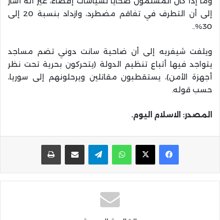
وما إذا كان المسلمون ضحايا لسياسات إقصاء، غير أنه أشار
إلى أن التطرف في تفاقم مضطرد، وازداد بنسبة 20 إلى
30%..
ويلفت شيفريه إلى أن ضاحية سانت دوني تضم مساجد
يتواجد فيها أتباع تنظيم الدولة (يتحركون بحرية تحت نظر
أجهزة الأمن)، يستقطبون مقاتلين ويرحلونهم إلى سوريا،
حسب قوله.
المصدر: الاسلام اليوم.
واتساب
تيلقرام
مشاركة عبر البريد
طباعة