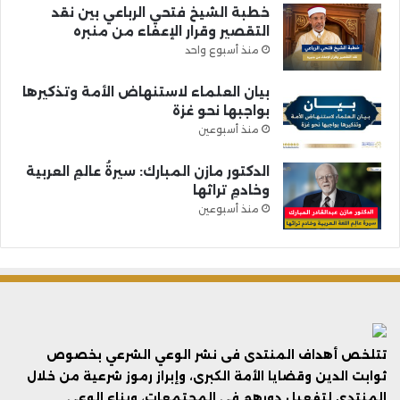
خطبة الشيخ فتحي الرباعي بين نقد
التقصير وقرار الإعفاء من منبره
منذ أسبوع واحد
بيان العلماء لاستنهاض الأمة وتذكيرها
بواجبها نحو غزة
منذ أسبوعين
الدكتور مازن المبارك: سيرةُ عالمِ العربية
وخادمِ تراثها
منذ أسبوعين
تتلخص أهداف المنتدى فى نشر الوعي الشرعي بخصوص
ثوابت الدين وقضايا الأمة الكبرى، وإبراز رموز شرعية من خلال
المنتدى لتفعيل دورهم في المجتمعات، وبناء الوعي