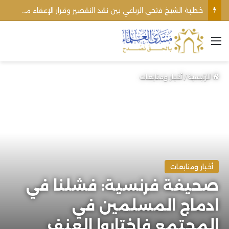
خطبة الشيخ فتحي الرباعي بين نقد التقصير وقرار الإعفاء من منبره
القائمة
الرئيسية
/
أخبار ومتابعات
أخبار ومتابعات
صحيفة فرنسية: فشلنا في
ادماج المسلمين في
المجتمع فاختاروا العنف