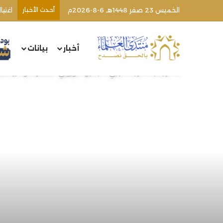
الخميس 23 صفر 1448هـ 6-8-2026م
أحدث الأخبار
اغتي
أخبار
بيانات
الرئيسية
/
مرئيات
/
رأيي | اليمين الأوروبي المتطرف وتأثير ص