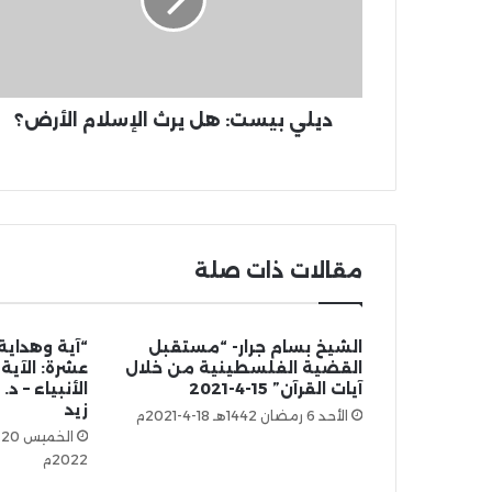
ديلي بيست: هل يرث الإسلام الأرض؟
مقالات ذات صلة
الشيخ بسام جرار- “مستقبل
“آية وهداية
القضية الفلسطينية من خلال
آيات القرآن” 15-4-2021
الأنبياء – د
زيد
الأحد 6 رمضان 1442هـ 18-4-2021م
2022م