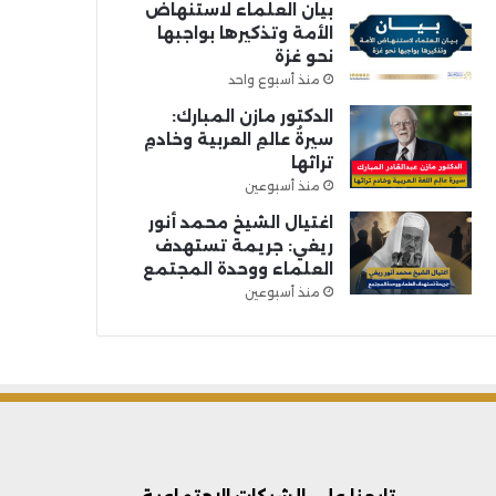
بيان العلماء لاستنهاض
الأمة وتذكيرها بواجبها
نحو غزة
منذ أسبوع واحد
الدكتور مازن المبارك:
سيرةُ عالمِ العربية وخادمِ
تراثها
منذ أسبوعين
اغتيال الشيخ محمد أنور
ريغي: جريمة تستهدف
العلماء ووحدة المجتمع
منذ أسبوعين