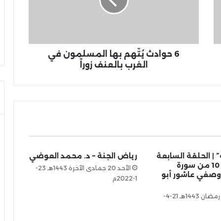
6 حوادث يُتّهم بها المسلمون في
الغرب بالعنف زوراً
” | الحلقة السابعة
رياض الجنة – د. محمد العوضي
عشرة: الآية 10 من سورة
الأحد 20 جمادى الآخرة 1443هـ 23-
. وصفي عاشور أبو
1-2022م
الخميس 20 رمضان 1443هـ 21-4-