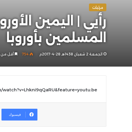
مرئيات
رأيي | اليمين الأو
المسلمين بأوروبا
الجمعة 2 شعبان 1438هـ 28-4-2017م
754
أقل من 
m/watch?v=Lhkni9qQaRU&feature=youtu.be
فيسبوك