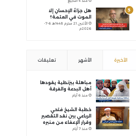
منذ 4 أسابيع
هل جزاءُ الإحسانِ إلا
الموت في العتمة؟
الأثنين 21 محرم 1448هـ 6-7-
2026م
الأخيرة
الأشهر
تعليقات
مباهلة بيزنطية يقودها
أهل البدعة والفرقة
منذ 6 أيام
خطبة الشيخ فتحي
الرباعي بين نقد التقصير
وقرار الإعفاء من منبره
منذ 7 أيام