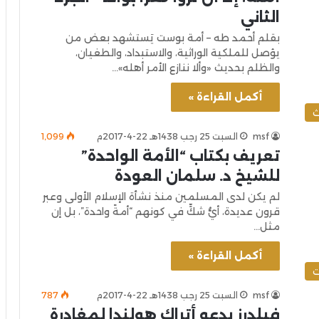
الثاني
بقلم أحمد طه – أمة بوست يَستشهد بعض من
يؤصل للملكية الوراثية، والاستبداد، والطغيان،
والظلم بحديث «وألا ننازع الأمر أهله»…
أكمل القراءة »
ث
msf
السبت 25 رجب 1438هـ 22-4-2017م
1٬099
تعريف بكتاب “الأمة الواحدة”
للشيخ د. سلمان العودة
لم يكن لدى المسلمين منذ نشأة الإسلام الأولى وعبر
قرون عديدة، أيُّ شكٍّ في كونهم “أمةً واحدة”، بل إن
مثل…
أكمل القراءة »
ت
msf
السبت 25 رجب 1438هـ 22-4-2017م
787
فيلدرز يدعو أتراك هولندا لمغادرة