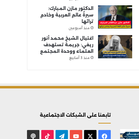
الدكتور مازن المبارك:
سيرةُ عالمِ العربية وخادمِ
تراثها
منذ أسبوعين
اغتيال الشيخ محمد أنور
ريغي: جريمة تستهدف
العلماء ووحدة المجتمع
منذ 3 أسابيع
تابعنا على الشبكات الاجتماعية
X
فيسبوك
يوتيوب
تيلقرام
‫TikTok
بودكاست