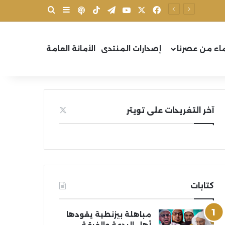
X
فيسبوك
يوتيوب
تيلقرام
‫TikTok
بودكاست
بحث عن
إضافة عمود جانب
اء من عصرنا
إصدارات المنتدى
الأمانة العامة
آخر التغريدات على تويتر
كتابات
مباهلة بيزنطية يقودها