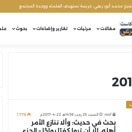
الشيخ محمد أنور ريغي: جريمة تستهدف العلماء ووحدة المجتمع
مقالات
مرئيات
تقارير وإضاءات
بحوث
علم
ت
msf
السبت 25 رجب 1438هـ 22-4-2017م
1٬778
بحث في حديث: وألا ننازع الأمر
أهله، إلا أن تروا كفرًا بواحًا – الجزء