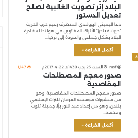
البلاد إثر تصويت الغالبية لصالح
تعديل الدستور
دعا اليميني الهولندي المتطرف زعيم حزب الحرية
“خيرت فيلدرز” الأتراك المغتربين في هولندا لمغادرة
البلاد بشكل جماعي والعودة إلى تركيا…
أكمل القراءة »
ة
msf
السبت 25 رجب 1438هـ 22-4-2017م
1٬147
صدور معجم المصطلحات
المقاصدية
صدور معجم المصطلحات المقاصدية، وهو
من منشورات مؤسسة الفرقان للتراث الإسلامي
بلندن، وهو من إعداد عبد النور بزّا، جميلة تِلوت
ومحمد…
أكمل القراءة »