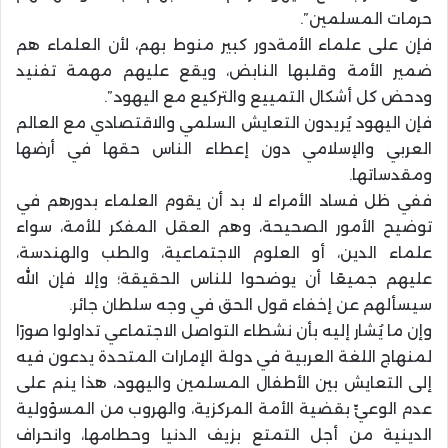
حرمات المسلمين”.
فإن على علماء الأمةدور كبير منوط بهم، لأن العلماء هم
ضمير الأمة وقلبها النابض، ويقع عليهم مهمة تفنيد
ودحض كل أشكال التمييع والتركيع مع اليهود”.
فإن اليهود يُريدون التعايش السلمي والاقتصادي مع العالم
العربي والإسلامي دون إعطاء الناس حقها في أرضها
ومقدساتها.
ففي ظل فساد الأمراء لا بد أن يقوم العلماء بدورهم في
توضيح الأمور الصحيحة، وهم العقل المفكر للأمة، سواء
علماء الدين، أو العلوم الاجتماعية، والطب والهندسة،
عليهم جميعًا أن يوضحوا للناس الحقيقة؛ وإلا فإن الله
سيسألهم عن إخفاء قول الحق في وجه سلطان جائر.
وإن ما يُشار إليه بأن نشطاء التواصل الاجتماعي تداولوا صورًا
لمنهاج اللغة العربية في دولة الإمارات المتحدة يدعون فيه
إلى التعايش بين الأطفال المسلمين واليهود، هذا ينم على
عدم الوعيٍّ بقضية الأمة المركزية، والهروب من المسؤولية
الدينية من أجل التمتع بزيف الدنيا وحطامها، وانحراف