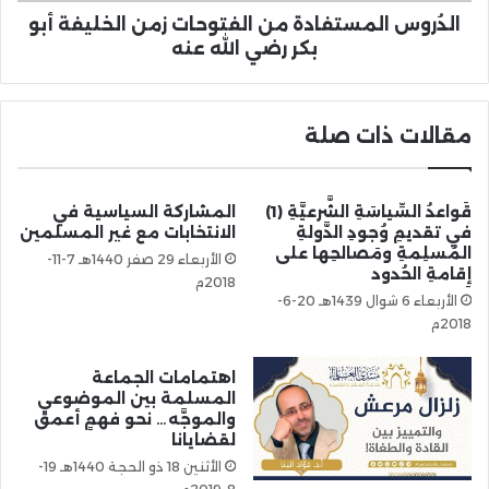
الدُروس المستفادة من الفتوحات زمن الخليفة أبو
بكر رضي الله عنه
مقالات ذات صلة
قَواعدُ السِّياسَةِ الشَّرعيَّةِ (1)
المشاركة السياسية في
في تقديمِ وُجودِ الدَّولةِ
الانتخابات مع غير المسلمين
المُسلِمةِ ومَصالحِها على
الأربعاء 29 صفر 1440هـ 7-11-
إِقامةِ الحُدود
2018م
الأربعاء 6 شوال 1439هـ 20-6-
2018م
اهتمامات الجماعة
المسلمة بين الموضوعي
والموجَّه… نحو فهمٍ أعمق
لقضايانا
الأثنين 18 ذو الحجة 1440هـ 19-