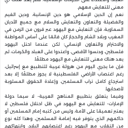
معنى للتعايش معهم.
نعم إن الدين الإسلامي هو دين الإنسانية، ودين القيم
والفضيلة والتعاون والتعايش والسلام مع جميع الأديان
السماوية، فإن التعايش مع اليهود عبر قرون من الزمن في
المغرب وبلاد الشام والحجاز كان قائمًا على أساس المواطنة
والاحترام والتعاون الإنساني؛ لكن عندما احتل اليهود
فلسطين، ودنسوا الأقصى، واعتدوا على العباد والحُرمات، لم
يعد هناك معنى للتعايش مع اليهود مطلقًا.
فإن ما يجري اليوم من هرولة عربية للتطبيع مع إسرائيل،
رغم اغتصاب الأراضي الفلسطينية لا يجوز مطلقًا؛ إلا بعد
استرجاع كامل تراب المسلمين، وإعادة الحقوق المسلوبة
لأصحابها.
وفيما يتعلق بتطبيع المناهج العربية- لا سيما دولة
الإمارات- للتعايش مع اليهود في ظل احتلال فلسطين لا
يعتبر تعميمًا على الأمة، وليس من كتبه إمام المسلمين أو
حاكمهم الذي يتوفر فيه إمامة المسلمين، وهذا كله نوع
من التقارب مع اليهود رغم اغتصابهم البلاد، وانتهاكهم