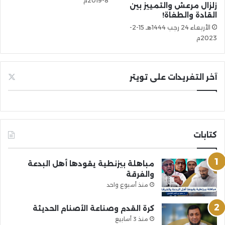
8-2019م
زلزال مرعش والتمييز بين
القادة والطغاة!
الأربعاء 24 رجب 1444هـ 15-2-
2023م
آخر التغريدات على تويتر
كتابات
مباهلة بيزنطية يقودها أهل البدعة
والفرقة
منذ أسبوع واحد
كرة القدم وصناعة الأصنام الحديثة
منذ 3 أسابيع