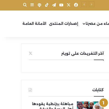
X
فيسبوك
يوتيوب
تيلقرام
‫TikTok
بودكاست
بحث عن
إضافة عمود جانب
اء من عصرنا
إصدارات المنتدى
الأمانة العامة
آخر التغريدات على تويتر
كتابات
مباهلة بيزنطية يقودها