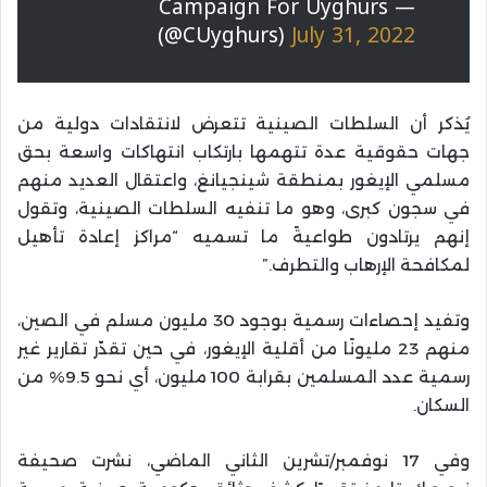
— Campaign For Uyghurs
(@CUyghurs)
July 31, 2022
يُذكر أن السلطات الصينية تتعرض لانتقادات دولية من
جهات حقوقية عدة تتهمها بارتكاب انتهاكات واسعة بحق
مسلمي الإيغور بمنطقة شينجيانغ، واعتقال العديد منهم
في سجون كبرى، وهو ما تنفيه السلطات الصينية، وتقول
إنهم يرتادون طواعيةً ما تسميه “مراكز إعادة تأهيل
لمكافحة الإرهاب والتطرف
”.
وتفيد إحصاءات رسمية بوجود 30 مليون مسلم في الصين،
منهم 23 مليونًا من أقلية الإيغور، في حين تقدّر تقارير غير
رسمية عدد المسلمين بقرابة 100 مليون، أي نحو 9.5% من
السكان.
وفي 17 نوفمبر/تشرين الثاني الماضي، نشرت صحيفة