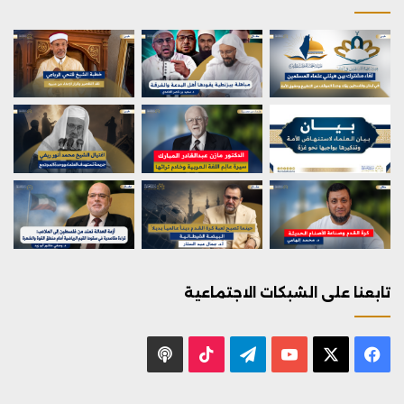
تابعنا على الشبكات الاجتماعية
X
فيسبوك
يوتيوب
تيلقرام
‫TikTok
بودكاست