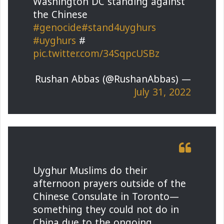
Washington DC standing against
the Chinese
#genocide
#stand4uyghurs
#uyghurs
#
pic.twitter.com/34SqpcUSBz
— Rushan Abbas (@RushanAbbas)
July 31, 2022
Uyghur Muslims do their
afternoon prayers outside of the
Chinese Consulate in Toronto—
something they could not do in
China due to the ongoing