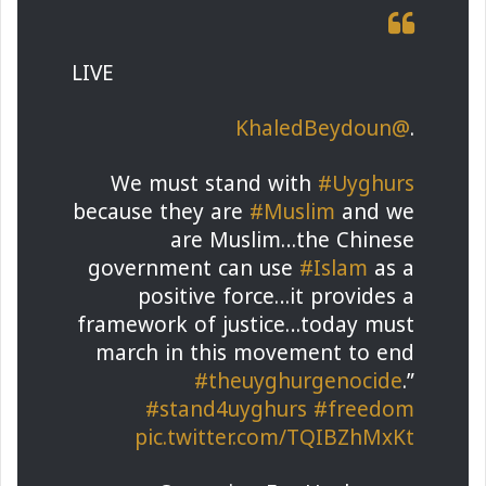
LIVE
@KhaledBeydoun
.
We must stand with
#Uyghurs
because they are
#Muslim
and we
are Muslim…the Chinese
government can use
#Islam
as a
positive force…it provides a
framework of justice…today must
march in this movement to end
#theuyghurgenocide
.”
#stand4uyghurs
#freedom
pic.twitter.com/TQIBZhMxKt