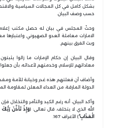
بشكل كامل في كل المجالات السياسية والاقتصاد
حسب وصف البيان.
وحثّ المجلس في بيان له حصل مكتب إعلام ا
الامارات معاملة العدو الصهيوني واعتبارها م
وبث الفرق بينهم.
وقال البيان إن حكام الإمارات ما زالوا يثب
معاداتهم للإسلام، وخدمتهم لأعدائه، بأن جعلوا
وأضاف أن فعلتهم هذه غدر وخيانة للأمة ومقدس
الدولة المارقة، من العداء المعلن لمقاومة ال
وأكد البيان، أنه رغم الكيد والتآمر والتخاذل فإ
الله الذي لا يتخلف، قال تعالى: (
وَإِذْ تَأَذَّنَ رَبّ
الْعَذَابِ
) الأعراف 167.