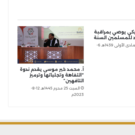
يكي يوصي بمراقبة
د للمسلمين السنة
الثلاثاء 20 جمادى الأولى 1439هـ 6-
أ. محمد خير موسى يقدم ندوة
“التفاهة وتجلياتها وترميز
التافهين”
السبت 25 محرم 1445هـ 12-8-
2023م