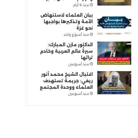
منذ 6 أيام
بيان العلماء لاستنهاض
الأمة وتذكيرها بواجبها
نحو غزة
منذ أسبوع واحد
الدكتور مازن المبارك:
سيرةُ عالمِ العربية وخادمِ
تراثها
منذ أسبوعين
اغتيال الشيخ محمد أنور
ريغي: جريمة تستهدف
العلماء ووحدة المجتمع
منذ أسبوعين