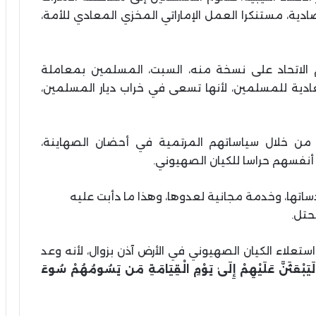
ية، مستنكرا العمل الإماراتي المخزي المعادي للأمة،
لاتحاد على نسخة منه، السبت، المسلمين بمعاملة
عادية للمسلمين، لأنها تسعى في خراب ديار المسلمين،
تون من خلال سياساتهم المرتمية في أحضان الصهاينة،
 أنفسهم حراسا للكيان الصهيوني
.
اتها، وخدمة مجانية لعدوها، وهذا ما دأبت عليه
محتل
.
ن استعلاء الكيان الصهيوني في الأرض آذن بزوال، لأنه وعد
ُكَ لَيَبْعَثَنَّ عَلَيْهِمْ إِلَىٰ يَوْمِ الْقِيَامَةِ مَن يَسُومُهُمْ سُوءَ