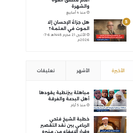
أمام منطق القوة
والشهرة
منذ 4 أسابيع
هل جزاءُ الإحسانِ إلا
الموت في العتمة؟
الأثنين 21 محرم 1448هـ 6-7-
2026م
الأخيرة
الأشهر
تعليقات
مباهلة بيزنطية يقودها
أهل البدعة والفرقة
منذ 5 أيام
خطبة الشيخ فتحي
الرباعي بين نقد التقصير
وقرار الإعفاء من منبره