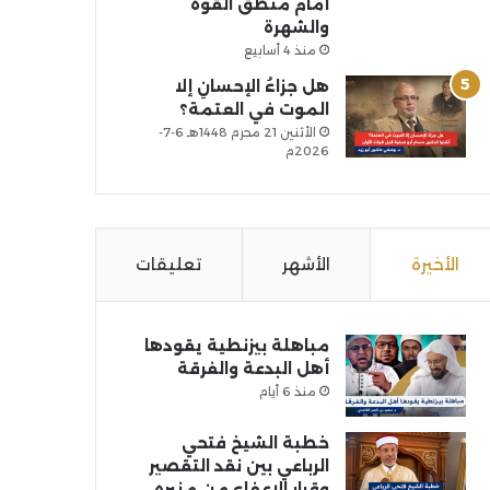
أمام منطق القوة
والشهرة
منذ 4 أسابيع
هل جزاءُ الإحسانِ إلا
الموت في العتمة؟
الأثنين 21 محرم 1448هـ 6-7-
2026م
الأخيرة
الأشهر
تعليقات
مباهلة بيزنطية يقودها
أهل البدعة والفرقة
منذ 6 أيام
خطبة الشيخ فتحي
الرباعي بين نقد التقصير
وقرار الإعفاء من منبره