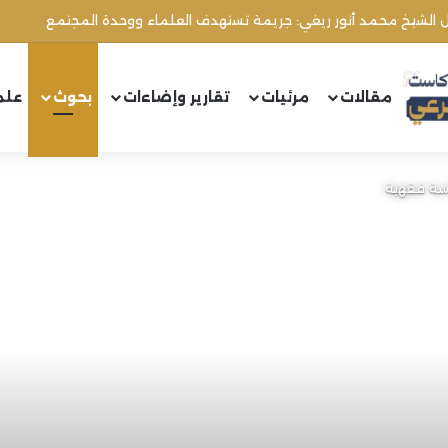
ال الشيخ محمد أنور ريغي: جريمة تستهدف العلماء ووحدة المجتمع
مقالات
مرئيات
تقارير وإضاءات
بحوث
علم
اسة فقهية