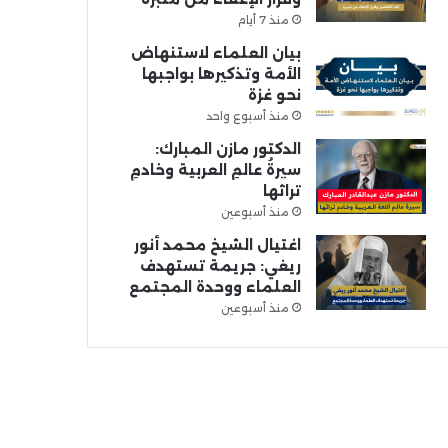
منذ 7 أيام
بيان العلماء لاستنهاض
الأمة وتذكيرها بواجبها
نحو غزة
منذ أسبوع واحد
الدكتور مازن المبارك:
سيرةُ عالمِ العربية وخادمِ
تراثها
منذ أسبوعين
اغتيال الشيخ محمد أنور
ريغي: جريمة تستهدف
العلماء ووحدة المجتمع
منذ أسبوعين