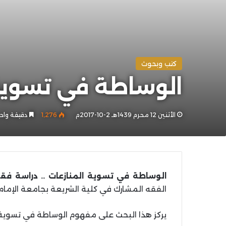
كتب وبحوث
الوساطة في تسوية 
الأثنين 12 محرم 1439هـ 2-10-2017م
1٬276
دقيقة واح
الوساطة في تسوية المنازعات .. دراسة فق
الفقه المشارك في كلية الشريعة بجامعة الإمام
يركز هذا البحث على مفهوم الوساطة في تسوية ال