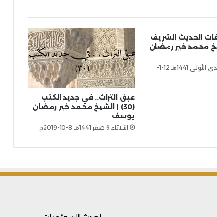
ات الحديث الشريف
الشيخ محمد خير رمضان
الأحد 17 جمادى الأولى 1441هـ 12-1-
عبق التراث.. في جديد الكتب
(30) | الشيخ محمد خير رمضان
يوسف
الثلاثاء 9 صفر 1441هـ 8-10-2019م