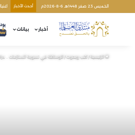
الخميس 23 صفر 1448هـ 6-8-2026م
أحدث الأخبار
اغتي
أخبار
بيانات
الرئيسية
/
كتب وبحوث
/
الوساطة في تسوية المنازعات .. در