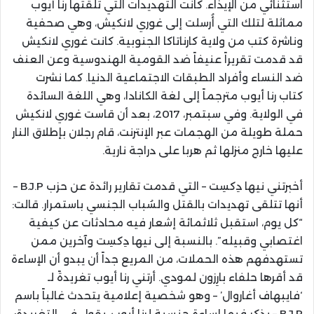
استثنائي من الإيذاء. كانت التهديدات التي تلقتها رنا أيوب
مماثلة لتلك التي أُرسلت إلى غوري لانكيش، وهي صحفية
وناشرة كتب من ولاية كارناتاكا الجنوبية. كانت غوري لانكيش
قد قدمت تقريراً عنيفاً ضد القومية الهندوسية وعن العنف
ضد النساء وأفراد الطبقات الاجتماعية الدنيا. كما نشرت
كتاب رنا أيوب مترجماً إلى لغة الكانادا، وهي اللغة السائدة
في الولاية. وفي سبتمبر، 2017، بعد أن قاست غوري لانكيش
حملة طويلة من الهجمات عبر الإنترنت، قام رجلان بإطلاق النار
عليها خارج منزلها ثم هربا على دراجة نارية.
أخبرتني نيها دِكسِت – التي قدمت تقارير رائدة عن حزب B.J.P –
أنها تتلقى تهديدات بالقتل والسُباب الجنسي باستمرار. قالت:
“كل يوم، استقبل ثلاثمائة إشعار فيه محادثات عن كيفية
اغتصابي وقبيله”. بالنسبة إلى نيها دِكسِت وآخرين ممن
تستهدفهم هذه الحملات، من المريع جداً أن يبدو أن الإساءة
قد أقرها حلفاء بارِزون لمودي. أرتني رنا أيوب تغريدةً لـ
‘فايبهاف أغاروال’ – وهو شخصية إعلامية يتحدث غالباً باسم
B.J.P – يذكر فيها إساءة جنسية لرنا أيوب. يقول في التغريدة: