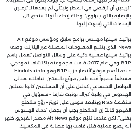
“تريدين أن ترقصي في المطر وتبتلِّي ثم بعدها لا ترغبين
بالإصابة بالتهاب رئوي”. وذلك إيحاء بأنها تستحق كل
الإساءات التي وُجهت إليها.
براتيك سينها مهندس برامج سابق ومؤسس موقع Alt
News، الذي يتتبع المعلومات المضللة عبر الإنترنت. وصف
براتيك سينها عملية ذكية على وسائل التواصل تعمل باسم
B.J.P. وفي عام 2017، قامت مجموعته باكتشاف نموذجي،
عندما أصدر موقع ٌلأنصار حزب B.J.P وهو Hindutva.info
مقطعاً مصوراً فيه طعن مروِّع بالسكين. تناقلته وسائل
التواصل الاجتماعي كدليل على أن المسلمين كانوا يقتلون
الهندوس في ولاية كيرالا. بونيت شارما – مسؤول في
منظمة R.S.S ويتابعه مودي على تويتر – روَّج مقطع
الفيديو قائلاً إن المقطع يجب أن يجعل “دماء الهندوس
يغلي”. لكن عندما تتبَّع موقع Alt News مصدر الفيديو، ظهر
أنه يصور عملية قتل قامت بها عصابة في المكسيك.