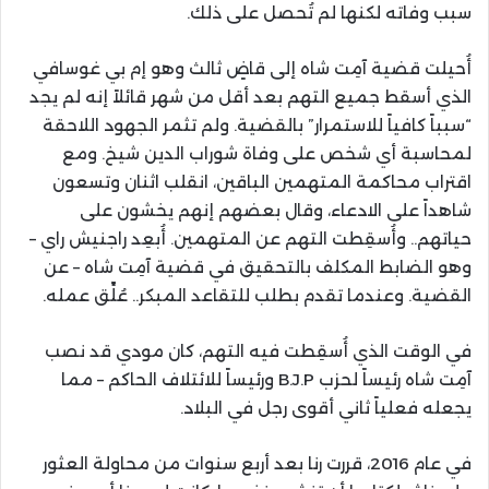
سبب وفاته لكنها لم تُحصل على ذلك.
أُحيلت قضية آمِت شاه إلى قاضٍ ثالث وهو إم بي غوسافي
الذي أسقط جميع التهم بعد أقل من شهر قائلاً إنه لم يجد
“سبباً كافياً للاستمرار” بالقضية. ولم تثمر الجهود اللاحقة
لمحاسبة أي شخص على وفاة شوراب الدين شيخ. ومع
اقتراب محاكمة المتهمين الباقين، انقلب اثنان وتسعون
شاهداً على الادعاء، وقال بعضهم إنهم يخشون على
حياتهم.. وأُسقِطت التهم عن المتهمين. أُبعِد راجنيش راي –
وهو الضابط المكلف بالتحقيق في قضية آمِت شاه – عن
القضية. وعندما تقدم بطلب للتقاعد المبكر.. عُلِّق عمله.
في الوقت الذي أُسقِطت فيه التهم، كان مودي قد نصب
آمِت شاه رئيساً لحزب B.J.P ورئيساً للائتلاف الحاكم – مما
يجعله فعلياً ثاني أقوى رجل في البلاد.
في عام 2016، قررت رنا بعد أربع سنوات من محاولة العثور