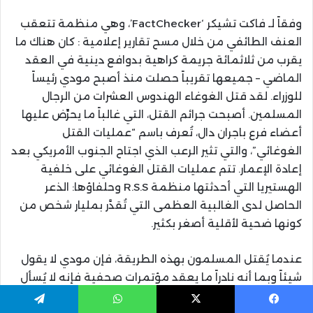
وفقاً لـ فاكت تشيكر ‘FactChecker’، وهي منظمة تتعقب
العنف الطائفي من خلال مسح تقارير إعلامية : كان هناك ما
يقرب من ثلاثمائة جريمة كراهية بدوافع دينية في العقد
الماضي – جميعها تقريباً حصلت منذ أصبح مودي رئيساً
للوزراء. لقد قتل الغوغاء الهندوس العشرات من الرجال
المسلمين. أصبحت جرائم القتل، التي غالباً ما يحرِّض عليها
أعضاء فرع باجران دال، تُعرف باسم “عمليات القتل
الغوغائي”، والتي تثير الرعب الذي اجتاح الجنوب الأمريكي بعد
إعادة الإعمار. تتم عمليات القتل الغوغائي على خلفية
الهستيريا التي أحدثتها منظمة R.S.S وحلفاؤها: الذعر
الحاصل لدى الغالبية العظمى التي تُقدَّر بمليار شخص من
كونها ضحية لأقلية أصغر بكثير.
عندما يُقتل المسلمون بهذه الطريقة، فإن مودي لا يقول
شيئاً وبما أنه نادراً ما يعقد مؤتمرات صحفية فإنه لا يُسأل
عنهم مطلقاً. لكن مؤيديه غالباً ما يُحَيُّون القتلة. في يونيو