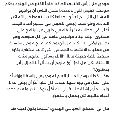
مودي على رأس الائتلاف الحاكم. فاجأ الكثير من الهنود بحكم
موقعه كرئيس للوزراء عندما تحدى الناس أن يواجهوا
المشاكل التي لم تُعالَج. إحداها كانت التغوط في الأماكن
العامة، وهو سبب رئيسي للمرض في جميع أنحاء الهند.
أعلن في خطاب مبكر ألقاه في دلهي عن برنامج على
مستوى البلاد لبناء مراحيض عامة في كل مدرسة، وهو
تحسن أرضى به الكثير من الهنود. كما عالج مودي سلسلة
من عمليات الاغتصاب الجماعي التي كانت منتشرة بكثرة
متحدثاً بلغة حديثة قائلاً: “الآباء يسألون بناتهم مئات
الأسئلة، لكن هل تجرَّأ أيٌّ منهم أن يسأل أبنائه إلى أين
يذهبون؟”
هذا الخطاب رسم المسار العام لمودي في رئاسة الوزراء، أو
على الأقل في جزء منها. عندما كان شاباً، نَذَرَ أن يبقى عازباً،
ولم يبدِ أي إشارة علنية إلى أنه أخَلَّ بهذا النذر. ولعدم وجود
أعباء عائلية، كان يعمل باستمرار.
قال لي المعلق السياسي الهندي: “عندما يكون لديك هذا