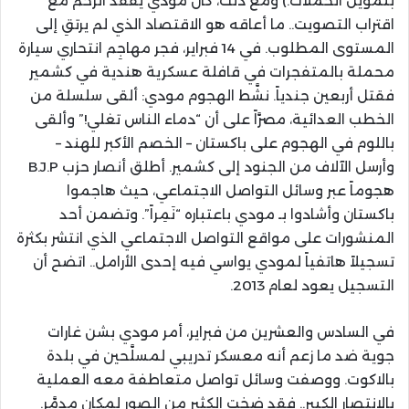
بتمويل الحملات.) ومع ذلك، كان مودي يفقد الزخم مع
اقتراب التصويت.. ما أعاقه هو الاقتصاد الذي لم يرتقِ إلى
المستوى المطلوب. في 14 فبراير، فجر مهاجِم انتحاري سيارة
محملة بالمتفجرات في قافلة عسكرية هندية في كشمير
فقتل أربعين جندياً. نشَّط الهجوم مودي: ألقى سلسلة من
الخطب العدائية، مصرَّاً على أن “دماء الناس تغلي!” وألقى
باللوم في الهجوم على باكستان – الخصم الأكبر للهند –
وأرسل الآلاف من الجنود إلى كشمير. أطلق أنصار حزب B.J.P
هجوماً عبر وسائل التواصل الاجتماعي، حيث هاجموا
باكستان وأشادوا بـ مودي باعتباره “نَمِراً”. وتضمن أحد
المنشورات على مواقع التواصل الاجتماعي الذي انتشر بكثرة
تسجيلاً هاتفياً لمودي يواسي فيه إحدى الأرامل.. اتضح أن
التسجيل يعود لعام 2013.
في السادس والعشرين من فبراير، أمر مودي بشن غارات
جوية ضد ما زعم أنه معسكر تدريبي لمسلَّحين في بلدة
بالاكوت. ووصفت وسائل تواصل متعاطفة معه العملية
بالانتصار الكبير.. فقد ضخت الكثير من الصور لمكان مدمَّر.