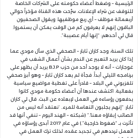
الرئيسية – وضغط أعضاء حكومته على الشركات الخاصة
للتوقف عن شراء الإعلانات. سرَّحت هذه القناة مؤخراً حوالي
أربعمائة موظف – أي ربع موظفيها. ويقول الصحفيون
الباقون إنهم لا يعرفون كم من الوقت يمكن أن يستمروا.
قال لي أحدهم: “إنها أيام عصيبة”.
تلك السنة، وجد كاران ثابار – الصحفي الذي سأل مودي عما
إذا كان يريد التعبير عن الندم بشأن أعمال الشغب في
غوجارات – أنه لا يوجد أحد من حزب B.J.P يريد أن يظهر على
برنامجه الليلي أبداً. فجأة لم يعد كاران ثابار – وهو أبرز صحفي
تلفزيوني في البلاد – قادراً على تغطية مواضيع سياسية
بفعالية. اكتشف عندها أن أعضاء حكومة مودي كانوا
يدفعون رؤساءه في العمل لإبعاده عن البث. قال لي كاران
ثابار: “إنهم يجلبون التعاسة للمرء.. ‘نعتقد أنه ليس من
الصائب إبقاؤه معنا’.” (شبكته – الهند اليوم – تنفي أنها قد
تأثرت بـ “ضغوط خارجية”.) في عام 2017 أبدى رؤساؤه في
العمل ترددهم في تجديد عقده، لذلك ترك العمل في