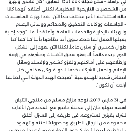
لي براساد – محرر مجلة Outlook السابق: “كان غاندي ونهرو
من الشخصيات التاريخية العظيمة، لكنني أعتقد أنهما كانا
حالة استثنائية. الأمر مختلف جداً الآن. لقد انهارت المؤسسات
– الجامعات ووكالات التحقيق والمحاكم ووسائل الإعلام
والهيئات الإدارية والخدمات العامة. وأعتقد أنه لا توجد إجابة
يقبلها العقل لما حدث، سوى أننا تظاهرنا بأننا كنا كما كنا
طوال خمسين أو ستين عاماً. لكننا الآن نعود إلى الشكل
الذي نريده دائماً، ألا وهو سحق الأقليات وحشرهم في زاوية
وإطلاعهم على أماكنهم ولغزو كشمير ولإفساد وسائل
الإعلام، ولجعل الشركات خدماً للدولة. وكل هذا في ظل
انتعاش شديد للهندوسية. أصبحت الهند الدولة التي لطالما
أرادت أن تكون”.
في 31 مارس 2017، توجه مزارعٌ مسلم من منتجي الألبان
اسمه بيهلو خان إلى مدينة جايبور مع العديد من الأقارب
لشراء بقرتين لمشروعه. في طريقه إلى المنزل، أغلق
مجموعة من الرجال الطريق وحاصروا شاحنته واتهموه
بالتخطيط لبيع الأبقار كلحوم. الأبقار مقدسة عند الهندوس،