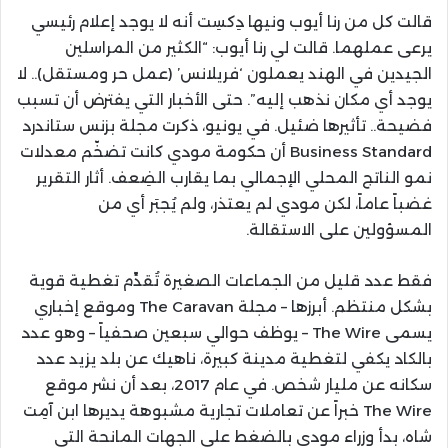
قالت كل من رنا أيوب ونيها دِكسِت أنه لا يوجد إعلام رئيسي
يرعى عملهما. قالت لي رنا أيوب: “الكثير من المراسلين
الجيدين في الهند يعملون ‘فريلانس’ (عمل حر ومستقل).. لا
يوجد أي مكان نذهب إليه”. حتى الأخبار التي يفترض أن تسبب
فضيحة.. تأثيرها ضئيل. في يونيو، ذكرت مجلة بزنس ستاندرد
Business Standard أن حكومة مودي كانت تضخّم معدلات
نمو الناتج المحلي الإجمالي بما يقارب الضِعف. أثار التقرير
غضباً عاماً، لكن مودي لم يعتذر، ولم يُجبَر أي من
المسؤولين على الاستقالة.
فقط عدد قليل من الجماعات الصغيرة تُقدِّم تغطية قوية
بشكل منتظم. أبرزها – مجلة The Caravan وموقع إخباري
يسمى The Wire – يوظف حوالي سبعين صحفياً – وهو عدد
بالكاد يكفي لتغطية مدينة كبيرة، ناهيك عن بلد يزيد عدد
سكانه عن مليار شخص. في عام 2017، بعد أن نشر موقع
The Wire خبراً عن تعاملات تجارية مشبوهة يديرها ابن آمِت
شاه، بدأ وزراء مودي بالضغط على الجهات المانحة التي