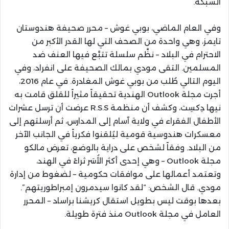
الشبكة.
وفي العام الماضي، بوبي غوش – محرر صحيفة هندوستان
تايمز، وهي واحدة من الصحف التي لها القدر الأكبر من
الاحترام في البلاد – نظَّم سلسلة تتبَّع فيها العنف ضد
المسلمين. التقى مودي بمالك الصحيفة على انفراد، وفي
اليوم التالي طُلب من بوبي غوش المغادرة. في عام 2016،
أجرت مجلة Outlook الهندية تحقيقاً مثيراً للقلق قامت به
نيها دِكسِت، وكشف أن منظمة R.S.S عرضت أن ترسل عشرات
الأطفال الفقراء في ولاية آسام إلى المدارس، ثم أرسلتهم إلى
معسكرات هندوسية قومية ليُلقنوا فكرياً في الجانب الآخر
من البلاد. وفقاً لشخص على دراية بالوضع، تعرض مالكو
مجلة Outlook – وهي إحدى أكثر الأُسَر ثراءً في الهند،
وتعتمد أعمالها على موافقات حكومية – لضغوط من إدارة
مودي. قال الشخص: “لقد كانوا سيدمرون إمبراطوريتهم”.
بعدها بوقت ليس بطويل استقال كريشنا براساد – المحرر
العامل في مجلة Outlook منذ فترة طويلة.