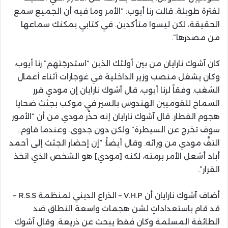
لفترة طويلة. قالت رنا أيوب: “الأمر وما فيه أن الجميع سمع
الحقيقة، لكن ليسوا متأكدين. في كتابي يمكنك سماعها
من مصدرها”.
كان آشوك نارايان من بين أولئك الذين “استدرجَتهم” رنا أيوب،
وكان يشغل منصب وزير الداخلية في غوجارات أثناء أعمال
الشغب. وفقاً لرنا أيوب، قال آشوك نارايان إن مودي قرر
السماح للقوميين الهندوس بالسير في موكب بجثث ضحايا
هجوم القطار. قال آشوك نارايان إنه حذَّر مودي من أن “الأمور
سوف تخرج عن السيطرة” ولكن دون جدوى. وعندما قاوم..
التفَّ مودي من ورائه. وقال أيضاً: “إن إحضار الجثث إلى أحمد
أباد أشعل الأمر برمته، لكنه [مودي] هو الشخص الذي اتخذ
القرار”.
أضاف آشوك نارايان أن V.H.P – الذراع الديني لمنظمة R.S.S –
قد قام باستعداداتٍ لشن هجمات واسعة النطاق ضد
الطائفة المسلمة وكان فقط يبحث عن ذريعة. وقال آشوك