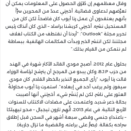
وقال معظمهم إن طُرُق الحصول على المعلومات يمكن أن
تعرِّضهم لدعاوى قضائية. أخبرني عددٌ من المحررين سرِّاً
بأنهم يعتقدون أن عمل رنا أيوب كان فاضحاً، لكن كان من
المستحيل نشره. أخبرني كريشنا براساد – الذي كان آنذاك رئيس
تحرير مجلة “Outlook”: “أردنا أن نقتطف من الكتاب لغلاف
مجلتنا، لكن انتشر الخبر وبدأت المكالمات الهاتفية. ببساطة
لم نتمكن من القيام بذلك.”
بحلول عام 2012، أصبح مودي القائد الأكثر شهرة في الهند
من حزب B.J.P، وكان يبدو من المرجح أن يترشح لرئاسة الوزراء.
قالت رنا أيوب: “رأى الجميع النذير بالخطر القادم. كان مودي
سيفوز، ولم يرغب أحد في إبعاده”. استمرت رنا أيوب محاوِلةً
العثور على ناشر، لكن لم يُنشَر شيء. أخبرتني أنها أصيبت
بحالة ذعر شديد، واعتمدت على مضادات الاكتئاب للسنوات
الأربع التالية. في عام 2013، اتُّهِم تارون تيجبال – محرر تيهيلكا
– باعتداءٍ جنسي وقضى سبعة أشهر في السجن قبل إطلاق
سراحه بكفالة. (يصرُّ على براءته، والقضية ما تزال جارية).