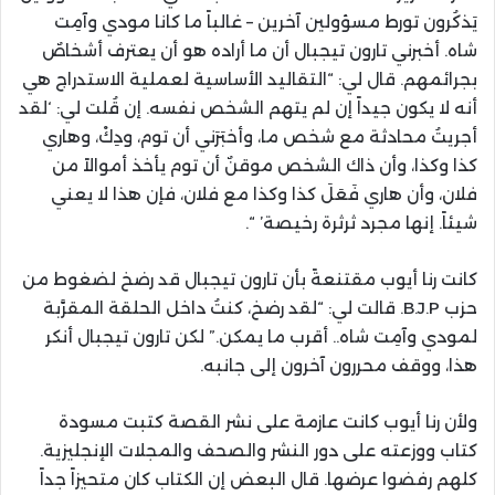
يَذكُرون تورط مسؤولين آخرين – غالباً ما كانا مودي وآمِت
شاه. أخبرني تارون تيجبال أن ما أراده هو أن يعترف أشخاصٌ
بجرائمهم. قال لي: “التقاليد الأساسية لعملية الاستدراج هي
أنه لا يكون جيداً إن لم يتهم الشخص نفسه. إن قُلت لي: ‘لقد
أجريتُ محادثة مع شخص ما، وأخبَرَني أن توم، ودِكْ، وهاري
كذا وكذا، وأن ذاك الشخص موقنٌ أن توم يأخذ أموالاً من
فلان، وأن هاري فَعَلَ كذا وكذا مع فلان، فإن هذا لا يعني
شيئاً. إنها مجرد ثرثرة رخيصة’ “.
كانت رنا أيوب مقتنعةً بأن تارون تيجبال قد رضخ لضغوط من
حزب B.J.P. قالت لي: “لقد رضخ، كنتُ داخل الحلقة المقرَّبة
لمودي وآمِت شاه.. أقرب ما يمكن.” لكن تارون تيجبال أنكر
هذا، ووقف محررون آخرون إلى جانبه.
ولأن رنا أيوب كانت عازمة على نشر القصة كتبت مسودة
كتاب ووزعته على دور النشر والصحف والمجلات الإنجليزية.
كلهم رفضوا عرضها. قال البعض إن الكتاب كان متحيزاً جداً