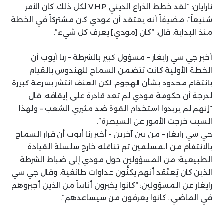
نارايان: “لقد خطط الذراع الديني V.H.P لكل ذلك. كان الأمر
شنيعاً”، مضيفاً أنه يعتقد أن مودي كان مشتركاً في الخطة
منذ البداية. قال: “كان [مودي] يعرف كل شيء”.
أخبر جي سي رايغار – مسؤول كبير بالشرطة – رنا أيوب أن
الخطة الأولية كانت تتضمن السماح للهندوس بالقيام
بانتقام محدود بشأن الهجوم. لكن العنف انتشر بسرعة كبيرة
لدرجة أن حكومة مودي لم تعد قادرة على إيقافه. قال:
“إنهم لم يريدوا استخدام القوة ضد مثيري الشغب – ولهذا
السبب خرجت الأمور عن السيطرة”.
جي سي رايغار – من بين آخرين – أخبر رنا أيوب أن قرار السماح
بالانتقام من المسلمين تم تناقله خارج سلسلة القيادة
الطبيعية: من المسؤولين حول مودي إلى ضباط الشرطة
الذين كان يُعتَقد أنهم يكنُّون عداوات طائفية. وقال جي سي
رايغار عن المسؤولين: “كانوا يخبرون أناساً من الذين أجبروهم
في الماضي.. كانوا يعرفون من سيساعدهم”.