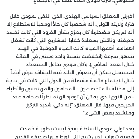
هندوسي.. شرب مودي الماء فقط في الاجتماع.
أخبرني المعلق السياسي الهندي، الذي التقى بمودي خلال
فترة ولايته الأولى، أنه شخصياً كان حادَّاً ومحباً للاستطلاع إلا
أنه لم يكن مضطرباً؛ كان يمزح بشأن القرود التي كانت تفسد
حديقته، وناقش بسعادة خفايا المشاريع التي كانت تشغل
اهمامه. أهمها المياه: كانت المياه الجوفية في الهند
تتدهور بسرعة (انخفضت بنسبة واحد وستين في المائة
خلال العقد الماضي)، وكان مودي يحاول الاستعداد
لمستقبل يمكن أن تتعرض البلاد فيه للجفاف. عرض أيضاً
خلال الاجتماع قائمة مفصلة من الدول التي كانت في حاجة
إلى مختلف المتخصصين – المحامين والمهندسين والأطباء
– من النوع الذي يمكن أن توفره الهند، نظراً لضخامة عدد
الخريجين فيها. قال المعلق: “إنه ذكي، شديد التركيز..
ومتشدد بعض الشيء.”
بعد تولي مودي للسلطة بفترة ليست بطويلة خمدت
قضية شوراب الدين شيخ التي تورط فيها صديقه القديم