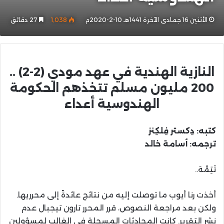
الأثنين 16 جمادى الآخرة 1441هـ 10-2-2020م
1٬038
27 دقائق
النازية الهندية في عهد مودي (2-2) ..
200 مليون مسلم تتخذهم الحكومة
الهندوسية أعداء
كتبه: دِکستر فِلكِنز
ترجمه: أسامة خالد
تَتِمَّة..
أخذت رنا أيوب ما توصلت إليه من نتائج عائدةً إلى محرريها.
ولكن بعد مراجعة النصوص، قرر المحرر تارون تيجبال عدم
نشر التقرير. كانت المحادثات المسجلة في الغالب لمسؤولين