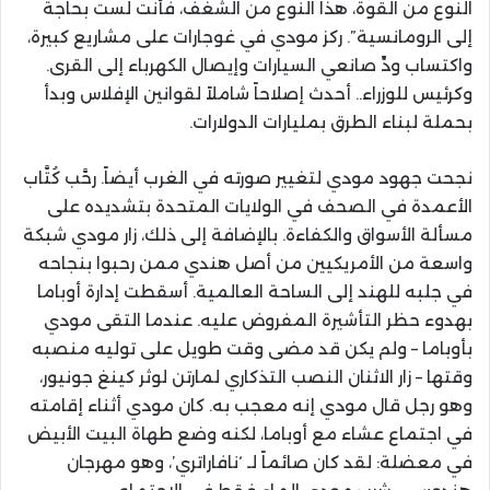
النوع من القوة، هذا النوع من الشغف، فأنت لست بحاجة
إلى الرومانسية”. ركز مودي في غوجارات على مشاريع كبيرة،
واكتساب ودِّ صانعي السيارات وإيصال الكهرباء إلى القرى.
وكرئيس للوزراء.. أحدث إصلاحاً شاملاً لقوانين الإفلاس وبدأ
بحملة لبناء الطرق بمليارات الدولارات.
نجحت جهود مودي لتغيير صورته في الغرب أيضاً. رحَّب كُتَّاب
الأعمدة في الصحف في الولايات المتحدة بتشديده على
مسألة الأسواق والكفاءة. بالإضافة إلى ذلك، زار مودي شبكة
واسعة من الأمريكيين من أصل هندي ممن رحبوا بنجاحه
في جلبه للهند إلى الساحة العالمية. أسقطت إدارة أوباما
بهدوء حظر التأشيرة المفروض عليه. عندما التقى مودي
بأوباما – ولم يكن قد مضى وقت طويل على توليه منصبه
وقتها – زار الاثنان النصب التذكاري لمارتن لوثر كينغ جونيور،
وهو رجل قال مودي إنه معجب به. كان مودي أثناء إقامته
في اجتماع عشاء مع أوباما، لكنه وضع طهاة البيت الأبيض
في معضلة: لقد كان صائماً لـ ‘نافاراتري’، وهو مهرجان