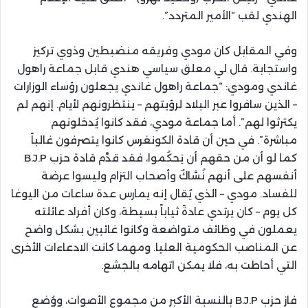
الهندي لقب “الأمير المتردد”.
وفي المقابل كان مودي وفريقه منضبطين وذوي تركيز
واستجابة. قال لي معلق سياسي هندي قابل جماعة راهول
غاندي ومودي: “جماعة راهول غاندي يجعلون رؤساء الوزارات
– الذين سافروا عبر البلاد لرؤيتهم – ينتظرونهم لأيام. إنهم لم
يكترثوا لهم”. أما جماعة مودي، فقد كانوا يُدخلونهم
مباشرة”. في حين أن قادة الكونغرس كانوا يتصرفون غالباً
كما لو أن من حقهم أن يَحكُموا، فقد قدَّم قادة حزب B.J.P
أنفسهم على أنهم نُسَّاكٌ وأصحاب التزام وليسوا عرضة
للفساد. مودي – الذي يُقال إنه يمارس عدة ساعات من اليوغا
كل يوم – كان يرتدي عادةً ثياباً بسيطة، وكان أفراد عائلته
يعملون في وظائف متواضعة وكانوا غائبين بشكل واضح
عن المناصب الحكومية العليا. ومهما كانت الادعاءات الأخرى
التي أحاطت به، فلا يمكن اتهامه بالجشع.
فاز حزب B.J.P بالنسبة الأكبر من مجموع الأصوات، ووُضع