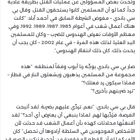
وتحدث بعض المسؤولين عن عمليات القتل بطريقة عادية
جداً، كما لو أن المسلمين كانوا يستحقون القتل. وقال بي
سي باندي – مفوض الشرطة السابق في أحمد آباد: “كانت
هناك أعمال شغب في أعوام 1985، 1987، 1989، 1992، وفي
معظم الأوقات تعرض الهندوس للضرب – وكان للمسلمين
اليد العليا، لذلك هذه المرة – في عام 2002 – كان يجب أن
يحدث ذلك، كان ذلك انتقامُ الهندوس”.
صار بي سي باندي يوجِّه رنا أيوب وفقاً لمنطقه: “هذه
مجموعة من المسلمين يذهبون ويشعلون النار في قطار –
فماذا سيكون رد فعلك؟”
“ترد ضربتهم بأخرى؟”
قال بي سي باندي: “نعم، تردِّي عليهم بضربة. لقد أتيحت
الفرصة، فرُدِّيها لهم. لماذا ينبغي أن يعترض أي أحد؟” لقد
أقنعَتْها محادثات كهذه بأن أعمال الشغب قد حدثت لأن
الأشخاص الموجودين في السلطة أرادوها أن تحصل” كان
الأمر كما لو أن القطع المفقودة من أحجية تركيب الصور قد