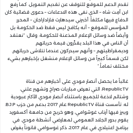
تقدم الدعم للموقع للتوقف عن تقديم التمويل. كما رفع
ابن آمِت شاه – الذي نفى هذه الادعاءات – دعوى قضائية كان
الدفاع فيها مكلفاً. أخبرني سيدهارث فاراداراجان – المحرر
المؤسس للموقع – أنه يكافح ليس فقط ضد الحكومة بل
وأيضاً ضد وسائل الإعلام المذعنة للحكومة. وقال: “نعتقد
أن الناس في هذا البلد يقدِّرون قيمة حرياتهم
وديمقراطيتهم – وأنهم سيدركون عندما تتلاشى حرياتهم.
لكن قسماً كبيراً من وسائل الإعلام منشغل بإخبارهم بشيء
مختلف تماماً.”
غالباً ما يحصل أنصار مودي على أخبارهم من قناة
RepublicTV، التي تعرض مباريات صراخ وتشهير علني،
وشتائم لاذعة للجميع باستثناء أنصار مودي الأكثر عبودية
له. تأسست قناة RepublicTV عام 2017 بدعم من حزب B.J.P.
ويبرز فيها أرناب غوسْوامي، وهو خريج من جامعة أكسفورد
يقوم بدور الجلاد العمومي لمعارضي أنشطة مودي. في
برنامج اعتيادي في عام 2017، ذكر غوسوامي قانوناً يفرض