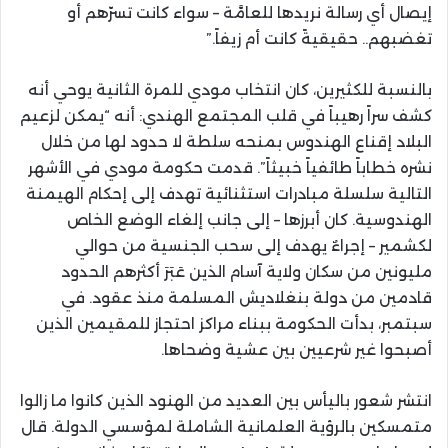
إيصال أي رسالة نريدها للعامَّة – سواء كانت تسرّهم أو
تغضبهم.. حقيقيةً كانت أم زيفاً.”
بالنسبة للكثيرين، كان انتخاب مودي للمرة الثانية يوحي أنه
كشف سراً رهيباً في قلب المجتمع الهندي: أنه “يمكن لزعيم
البلاد إقناع الهندوس بمنحه سلطة لا حدود لها من خلال
نشره خطاباً طائفياً خبيثاً”. قدمت حكومة مودي في الأشهر
التالية سلسلة مبادرات استثنائية تهدف إلى إحكام الهيمنة
الهندوسية. كان أبرزها – إلى جانب إلغاء الوضع الخاص
لكشمير – إجراءٌ يهدف إلى سحب الجنسية من حوالي
مليونين من سكان ولاية آسام الذين عَبَرَ أكثرهم الحدود
قادمين من دولة بنغلاديش المسلمة منذ عقود. في
سبتمبر، بدأت الحكومة ببناء مراكز احتجاز للمقيمين الذين
أصبحوا غير شرعيين بين عشية وضحاها.
انتشر شعور باليأس بين العديد من الهنود الذين كانوا ما زالوا
متمسكين بالرؤية العلمانية الشاملة لمؤسسي الدولة. قال