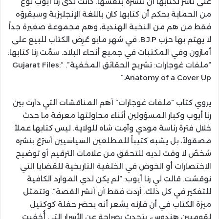
على ناشر لكتابها أن تنشره بنفسها. كانت لدى رنا أيوب نوع
من الحماية بحكم أن كتابها كان باللغة الإنجليزية وسيقرؤه
فقط من هم من النخبة الهندية، وهم مجموعة صغيرة جداً
لا يهتم بها حزب B.J.P. في شهر مايو عُرِضَ الكتاب للبيع على
أمازون وفي المكتبات في جميع أنحاء البلاد. سمَّت رنا كتابها:
“ملفات غوجارات: تشريح الحقائق المخفية”. “Gujarat Files:
Anatomy of a Cover Up.”
يروي كتاب “ملفات غوجارات” أهم المناقشات التي دارت بين
رنا أيوب وكبار المسؤولين أثناء محاولتها معرفة ما حدث
خلال فترة رئاسة مودي وآمِت شاه للولاية. ليس كتابها عملاً
مصقولاً، بل يشبه كتيباً للمطلعين السياسيين أسرَعَ بنشره
شخصٌ لا وقت لديه للتحقق من علامات الترقيم أو توضيح
الاختصارات أو الخوض في الخلفية التاريخية للقضايا التي
نوقشت. قالت لي رنا أيوب: “لم يكن لدي الموارد الكافية
للتفكير في كل ذلك. أردت فقط أن أنشر القصة”. وتتمثل
ميزة الكتاب في أن قارئه يشعر أنه يحضر حفلة كوكتيل
لقوميين هندوس، يتحدث بصراحة عن الأسرار التي أُخفيت