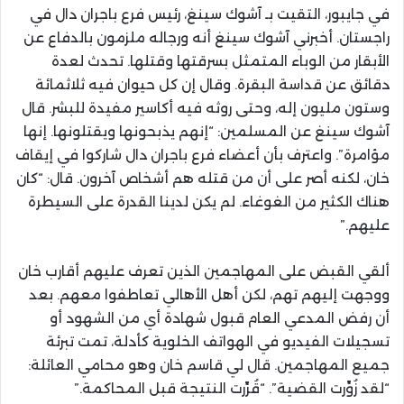
في جايبور، التقيت بـ آشوك سينغ، رئيس فرع باجران دال في
راجستان. أخبرني آشوك سينغ أنه ورجاله ملزمون بالدفاع عن
الأبقار من الوباء المتمثل بسرقتها وقتلها. تحدث لعدة
دقائق عن قداسة البقرة. وقال إن كل حيوان فيه ثلاثمائة
وستون مليون إله، وحتى روثه فيه أكاسير مفيدة للبشر. قال
آشوك سينغ عن المسلمين: “إنهم يذبحونها ويقتلونها. إنها
مؤامرة”. واعترف بأن أعضاء فرع باجران دال شاركوا في إيقاف
خان، لكنه أصر على أن من قتله هم أشخاص آخرون. قال: “كان
هناك الكثير من الغوغاء. لم يكن لدينا القدرة على السيطرة
عليهم.”
ألقي القبض على المهاجمين الذين تعرف عليهم أقارب خان
ووجهت إليهم تهم، لكن أهل الأهالي تعاطفوا معهم. بعد
أن رفض المدعي العام قبول شهادة أي من الشهود أو
تسجيلات الفيديو في الهواتف الخلوية كأدلة، تمت تبرئة
جميع المهاجمين. قال لي قاسم خان وهو محامي العائلة:
“لقد زُوِّرت القضية”. “قُرِّرت النتيجة قبل المحاكمة.”