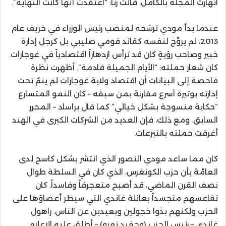
انهارت المجلة بالكامل. قالت رنا: “اعتقدت أنها كانت النهاية”.
عندما بدأ مودي ترشحه لمنصب رئيس الوزراء في خريف عام
2013، لم يروِّج لنفسه كقائد قومي صليبي بل كرجل إدارة
خبير وصاحب رؤيةٍ كان قد ترأس ازدهاراً اقتصادياً في غوجارات.
كان شعار حملته: “الأيام الجميلة قادمة”. أظهرت نظرة
فاحصة إلى البيانات أن اقتصاد ولاية غوجارات لم ينمُ تحت
إدارته بوتيرة أسرع مقارنة بمن سبقه – كان النمو المتسارع
“حكاية منسوجة بشكل خيالي” كما قال براساد – المحرر
السابق. ومع ذلك، فإن العديد من الشركات الكبرى في الهند
أغرقت حملته بالتبرعات.
كان مما ساعد مودي التصور الذي انتشر بشكل كاسح لدى
العامَّة بأن حزب الكونغرس، الذي كان في السلطة طوال
نصف القرن الماضي، قد أصبح متعجرفاً وفاسداً. كان
تقاعسهم متجسداً بعائلة غاندي التي سيطر أعضاؤها على
الحزب ولكنهم بدَوا خجولين وبعيدين عن الناس. راهول
غاندي – رئيس الحزب (وحفيد نهرو) – أطلق عليه الإعلام