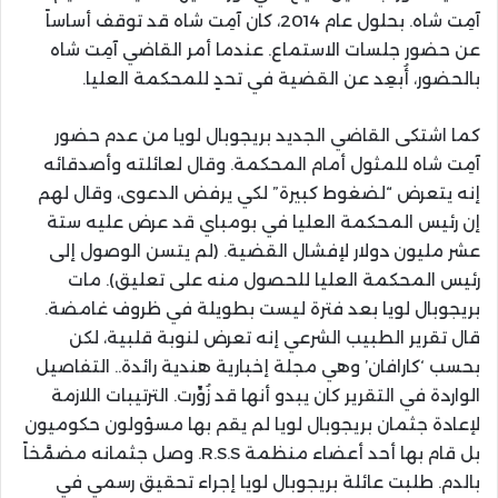
آمِت شاه. بحلول عام 2014، كان آمِت شاه قد توقف أساساً
عن حضور جلسات الاستماع. عندما أمر القاضي آمِت شاه
بالحضور، أُبعِد عن القضية في تحدٍ للمحكمة العليا.
كما اشتكى القاضي الجديد بريجوبال لويا من عدم حضور
آمِت شاه للمثول أمام المحكمة. وقال لعائلته وأصدقائه
إنه يتعرض “لضغوط كبيرة” لكي يرفض الدعوى، وقال لهم
إن رئيس المحكمة العليا في بومباي قد عرض عليه ستة
عشر مليون دولار لإفشال القضية. (لم يتسن الوصول إلى
رئيس المحكمة العليا للحصول منه على تعليق). مات
بريجوبال لويا بعد فترة ليست بطويلة في ظروف غامضة.
قال تقرير الطبيب الشرعي إنه تعرض لنوبة قلبية، لكن
بحسب ‘كارافان’ وهي مجلة إخبارية هندية رائدة.. التفاصيل
الواردة في التقرير كان يبدو أنها قد زُوِّرت. الترتيبات اللازمة
لإعادة جثمان بريجوبال لويا لم يقم بها مسؤولون حكوميون
بل قام بها أحد أعضاء منظمة R.S.S. وصل جثمانه مضمَّخاً
بالدم. طلبت عائلة بريجوبال لويا إجراء تحقيق رسمي في