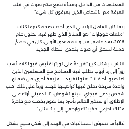
المعلومات من الداخل. وفجأة نضع مكبر صوت في قلب
الغرفة مع الأشخاص الذين يعرفون كل شيء”.
ربما كان العامل الرئيسي الذي أحدث ضجة كبيرة لكتاب
“ملفات غوجارات” هو المناخ الذي ظهر فيه. بحلول عام
2016، بعد عامين من ولاية مودي الأولى، كان في خِضمِّ
حملة لسحق أي صوت يتحدى النظام الجديد.
انتشرت بشكل كبير تغريدةٌ على تويتر اقتُبس فيها كلام نُسب
زوراً إلى رنا أيوب تطلب فيه التسامح مع المسلمين الذين
اغتصبوا أطفالاً. تبعتها تغريدات مزيفة أخرى، من ضمنها
واحدة مزيفة تعلن فيها كراهيتها للهند. ورداً على ذلك، كتب
شخص يدعى فيجاي سينغ تشوهان، “لا تدعيني أراك على
الإطلاق، أو سنخبر العالم بأسره بما نقوم بفعله مع فاجرة
مثلك. احزمي حقيبتك وارجعي إلى باكستان.”
غالباً ما تتعرض الصحافيات في الهند إلى شكل قبيح بشكل