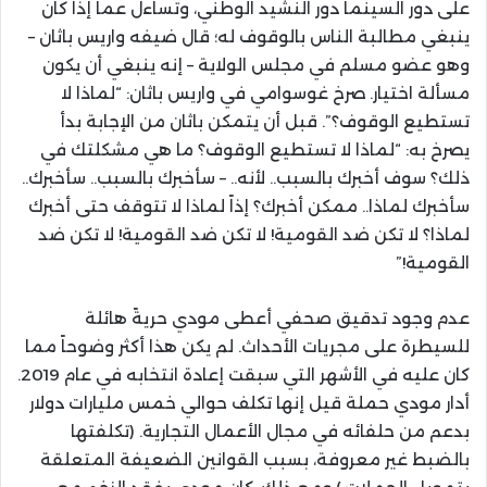
على دور السينما دور النشيد الوطني، وتساءل عما إذا كان
ينبغي مطالبة الناس بالوقوف له؛ قال ضيفه واريس باثان –
وهو عضو مسلم في مجلس الولاية – إنه ينبغي أن يكون
مسألة اختيار. صرخ غوسوامي في واريس باثان: “لماذا لا
تستطيع الوقوف؟”. قبل أن يتمكن باثان من الإجابة بدأ
يصرخ به: “لماذا لا تستطيع الوقوف؟ ما هي مشكلتك في
ذلك؟ سوف أخبرك بالسبب.. لأنه.. – سأخبرك بالسبب.. سأخبرك..
سأخبرك لماذا.. ممكن أخبرك؟ إذاً لماذا لا تتوقف حتى أخبرك
لماذا؟ لا تكن ضد القومية! لا تكن ضد القومية! لا تكن ضد
القومية!”
عدم وجود تدقيق صحفي أعطى مودي حريةً هائلة
للسيطرة على مجريات الأحداث. لم يكن هذا أكثر وضوحاً مما
كان عليه في الأشهر التي سبقت إعادة انتخابه في عام 2019.
أدار مودي حملة قيل إنها تكلف حوالي خمس مليارات دولار
بدعم من حلفائه في مجال الأعمال التجارية. (تكلفتها
بالضبط غير معروفة، بسبب القوانين الضعيفة المتعلقة