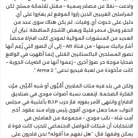
وادعت – نقلاً عن مصادر رسمية – مقتل ثلاثمائة مسلح. لكن
المراسلين الغربيين الذين زاروا الموقع لم يعثروا على أي
دليل على حدوث أي وفيات.. لم يكن هناك سوى عدد من
الحفر ومنزل مدمر قليلاً وبعض الأشجار الساقطة. تبيَّن أن
العديد من المنشورات الموالية لمودي كانت افتراءً محضاً.
أشار براتيك سينها – من قناة Alt – إلى أن الصور التي زُعِم أنها
تصور المسلحين الباكستانيين القتلى إنما أظهرت في الواقع
ضحايا موجة حر. صورٌ أخرى – زعموا أنها من الضربات الجوية –
كانت مأخوذة من لعبة فيديو تدعى” Arma 2 “.
ولكن في بلد فيه مئات الملايين أُمِّيُّون أو شبه أمِّيِّين، مرَّت
الفكرة الضخمة. ارتفعت نسبة أصوات مودي في صناديق
الاقتراع وانتهى الأمر بفوزه. فاز حزب B.J.P بأغلبية في مجلس
النواب، مما جعل مودي أقوى رئيس وزراء منذ عقود. أخبر
آمِت شاه – نائب مودي – مجموعة من العاملين في
الانتخابات أن شبكات التواصل الاجتماعي للحزب كانت قوة لا
يمكن وقفها. قال: “هل تفهم ما أقوله؟ نحن قادرون على