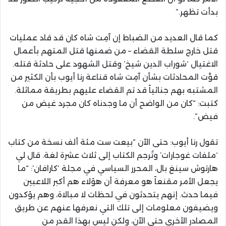
بدأت تظهر.”
كما قال العديد من الضباط إن آمِت شاه كان قد قاد عمليات
قتل خارج سلطة القضاء – من ضمنها قتل المتهم بأعمال
الاغتيال ‘شوراب الدين شيخ’ وقتل الشهود على حادثة قتله.
قوَّت المحادثات بشأن آمِت شاه قناعة رنا أيوب بأن الكثير من
المشتبه بهم جنائياً قد تم القضاء عليهم بطريقة مماثلة.
كتبت: “كان من الواضح أن ما وجدناه كان مجرد غيض من
فيض”.
تقول رنا أيوب: حتى الآن “بيعت ست مئة ألف نسخة من كتاب
‘ملفات غوجارات’ وتُرجم الكتاب إلى ثلاث عشرة لغة. قال لي
هارتوش سينغ بال، المحرر السياسي في مجلة ‘كارافان’: “ما
يجعل الأمر مقنعاً هو معرفة أن هؤلاء هم أكبر اللاعبين
فيما حدث. إنهم يتحدثون في لحظات لا مبالاة، وهم يؤكدون
ويضيفون معلومات إلى تلك التي نعرفها عنهم عن طريق
المصادر الأخرى حتى الآن، ولكن ليس بهذا القدر من