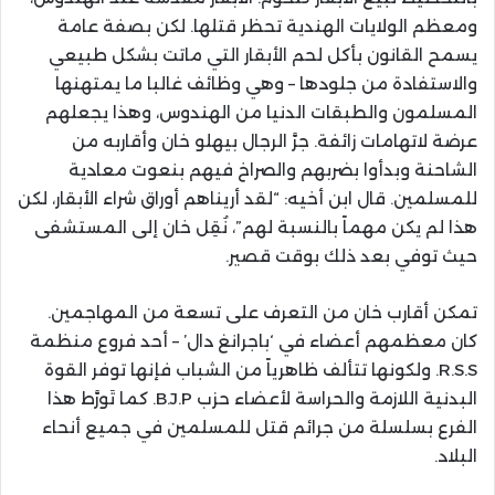
ومعظم الولايات الهندية تحظر قتلها. لكن بصفة عامة
يسمح القانون بأكل لحم الأبقار التي ماتت بشكل طبيعي
والاستفادة من جلودها – وهي وظائف غالبا ما يمتهنها
المسلمون والطبقات الدنيا من الهندوس، وهذا يجعلهم
عرضة لاتهامات زائفة. جرَّ الرجال بيهلو خان وأقاربه من
الشاحنة وبدأوا بضربهم والصراخ فيهم بنعوت معادية
للمسلمين. قال ابن أخيه: “لقد أريناهم أوراق شراء الأبقار، لكن
هذا لم يكن مهماً بالنسبة لهم”، نُقِل خان إلى المستشفى
حيث توفي بعد ذلك بوقت قصير.
تمكن أقارب خان من التعرف على تسعة من المهاجمين.
كان معظمهم أعضاء في ‘باجرانغ دال’ – أحد فروع منظمة
R.S.S. ولكونها تتألف ظاهرياً من الشباب فإنها توفر القوة
البدنية اللازمة والحراسة لأعضاء حزب B.J.P. كما تَورَّط هذا
الفرع بسلسلة من جرائم قتل للمسلمين في جميع أنحاء
البلاد.