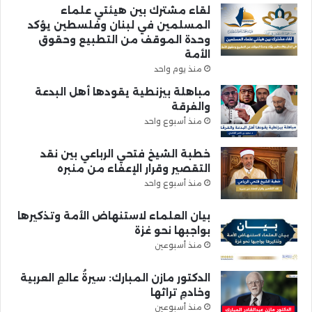
لقاء مشترك بين هيئتي علماء
المسلمين في لبنان وفلسطين يؤكد
وحدة الموقف من التطبيع وحقوق
الأمة
منذ يوم واحد
مباهلة بيزنطية يقودها أهل البدعة
والفرقة
منذ أسبوع واحد
خطبة الشيخ فتحي الرباعي بين نقد
التقصير وقرار الإعفاء من منبره
منذ أسبوع واحد
بيان العلماء لاستنهاض الأمة وتذكيرها
بواجبها نحو غزة
منذ أسبوعين
الدكتور مازن المبارك: سيرةُ عالمِ العربية
وخادمِ تراثها
منذ أسبوعين