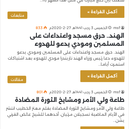
أكمل القراءة »
متابعات
msf
الخميس 3 رجب 1441هـ 27-2-2020م
833
الهند.. حرق مسجد واعتداءات على
المسلمين ومودي يدعو للهدوء
الهند.. حرق مسجد واعتداءات على المسلمين ومودي يدعو
للهدوء دعا رئيس وزراء الهند ناريندرا مودي للهدوء بعد اشتباكات
استمرت أياما…
أكمل القراءة »
مقالات
msf
الخميس 3 رجب 1441هـ 27-2-2020م
801
طاعة ولي الأمر ومشايخ الثورة المضادة
طاعة ولي الأمر ومشايخ الثورة المضادة بقلم معتز الخطيب انتشر
في الأيام الماضية تسجيلان مرئيان، أحدهما للشيخ عائض القرني
يشن…