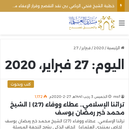
خطبة الشيخ فتحي الرباعي بين نقد التقصير وقرار الإعفاء من منبره
القائمة
الرئيسية
/
2020
/
فبراير
/
27
اليوم:
27 فبراير، 2020
كتب وبحوث
msf
الخميس 3 رجب 1441هـ 27-2-2020م
1٬172
تراثنا الإسلامي.. عطاء ووفاء (27) | الشيخ
محمد خير رمضان يوسف
تراثنا الإسلامي.. عطاء ووفاء (27) الشيخ محمد خير رمضان يوسف
(خاص بمنتدى العلماء) إتحاف الذكي بشرح التحفة المرسلة