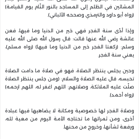
المشائين في الظلم إلى المساجد بالنور التّام يوم القيامة)
(رواه أبو داود والترمذي وصححه الألباني).
وإذا أدّى سنة الفجر فهي خير من الدنيا وما فيها، فعن
عائشة رضي الله عنها قالت: قال رسول الله صلى الله عليه
وسلم: (ركعتا الفجر خير من الدنيا وما فيها) (رواه مسلم)،
يعني سنة الفجر.
وحين يجلس ينتظر الصلاة، فهو في صلاة ما دامت الصلاة
تحبسه، قال عليه الصلاة والسلام: (ومن جلس ينتظر الصلاة
صلّت عليه الملائكة، وصلاتهم: اللهم اغفر له، اللهم ارحمه)
(رواه أحمد).
وصلاة الفجر لها خصوصية ومكانة لا يضاهيها فيها عبادة
أخرى، ومن ثمراتها ما تحتاجه الأمة اليوم من معية لله،
ورفعة لشأنها، وخروج من محنها.