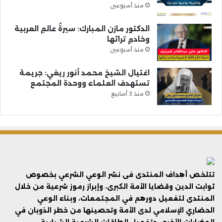
منذ أسبوعين
الدكتور مازن المبارك: سيرةُ عالمِ العربية
وخادمِ تراثها
منذ أسبوعين
اغتيال الشيخ محمد أنور ريغي: جريمة
تستهدف العلماء ووحدة المجتمع
منذ 3 أسابيع
تتلخص أهداف المنتدى فى نشر الوعي الشرعي بخصوص
ثوابت الدين وقضايا الأمة الكبرى، وإبراز رموز شرعية من خلال
المنتدى لتفعيل دورهم في المجتمعات، وبناء الوعي
الحضاري الإسلامي لدى الأمة وتحصينها من خطر الذوبان في