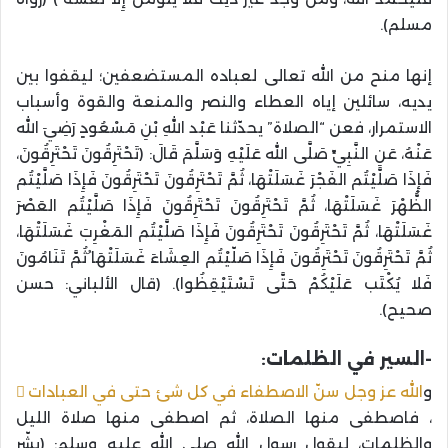
مسلم).
إنها منح من الله تعالى لعباده المستضعفين؛ ليقفوا بين
يديه، سائلين إياه العطاء والنصر والمنعة والقوة وأسباب
الاستمرار، فعن “الصلاة” يحدّثنا عَبْد اللهِ بْنِ مَسْعُودٍ رَضِيَ الله
عَنْهُ، عَنِ النَّبِيِّ صَلَّى الله عَلَيْهِ وَسَلَّمَ قَالَ: (تَحْتَرِقُونَ تَحْتَرِقُونَ،
فَإِذَا صَلَّيْتُم الفَجْرَ غَسَلَتْهَا، ثُمَّ تَحْتَرِقُونَ تَحْتَرِقُونَ فَإِذَا صَلَّيْتُم
الظُّهْرَ غَسَلَتْهَا، ثُمَّ تَحْتَرِقُونَ تَحْتَرِقُونَ فَإِذَا صَلَّيْتُم العَصْرَ
غَسَلَتْهَا، ثُمَّ تَحْتَرِقُونَ تَحْتَرِقُونَ فَإِذَا صَلَّيْتُم المَغْرِبَ غَسَلَتْهَا،
ثُمَّ تَحْتَرِقُونَ تَحْتَرِقُونَ فَإِذَا صَلّيْتُم العِشَاءَ غَسَلَتْهَا ُثُمَّ تَنَامُونَ
فَلا يُكْتَب عَلَيْكُمْ حَتَّى تَسْتَيْقِظُوا). (قال الألباني: حسن
صحيح).
-السير في الظلمات:
و
الله عز وجل سنّ الاصطفاء في كل شئ حتى في العبادات
، فاصطفى منها الصلاة، ثم اصطفى منها صلاة الليل
والظلمات، ليقول رسول الله صلى الله عليه وسلم: (بشّر