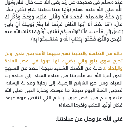
عند مسلم في صحيحه عن زَيْد رضي الله عنه قَالَ: قَامَ رَسُولُ
اللَّهِ صلى الله عليه وسلم يَوْمًا فِينَا خَطِيبًا بِمَاءٍ يُدْعَى خُمًّا،
بَيْنَ مَكَّةَ وَالْمَدِينَةِ، فَحَمِدَ اللَّهَ وَأَثْنَى عَلَيْهِ، وَوَعَظَ وَذَكَّرَ ثُمَّ
قَالَ: (أَمَّا بَعْدُ، أَلاَ أَيُّهَا النَّاسُ فَإِنَّمَا أَنَا بَشَرٌ يُوشِكُ أَنْ يَأْتِىَ
رَسُولُ رَبِّي فَأُجِيبَ، وَأَنَا تَارِكٌ فِيكُمْ ثَقَلَيْنِ، أَوَّلُهُمَا كِتَابُ اللَّهِ فِيهِ
الْهُدَى وَالنُّورُ، فَخُذُوا بِكِتَابِ اللَّهِ وَاسْتَمْسِكُوا بِهِ).
حالة من الظلمة والتخبط تسير فيهما الأمة بغير هدى، ولن
تخرج سوى بنورٍ ربانيٍ يضيء لها دربها في عصر المادة
والإلحاد
، حالة من الضنك الشديد نتيجة البعد عن المنهج
الذي أعزنا الله به، فأخرجنا من عبادة العباد، إلى عبادة رب
العباد، ومن جور الشرائع الأرضية، إلى رحابة وعدالة الإسلام،
فتجني الأمة اليوم نتيجة ما غرست، وحذرنا النبي صلى الله
عليه وسلم من نقض عرى الإسلام التي تنقض عروة عروة،
فكان أولّها الحكم، وآخرها الصلاة!
غنى الله عز وجل عن عبادتنا: