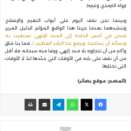
(رواه الترمذي وغيره).
وبينما نحن نقف اليوم على أبواب التغيير والإصلاح،
وننشدهما بعدما جربنا هذا الواقع المؤلم الذليل المرير،
فنحن في أمس الحاجة إلى المدد الإلهي، نستغيث به،
ونسأله أن يساعدنا، ويرفع عنا البلاء العظيم
، فما بنا شاق
وأكبر من أن نتجاوزه بلا مدد إلهي، ورضا منه سبحانه، فلا أقل
من أن نقف على بابه في الأوقات التي حدّدها لنا، لا الأوقات
التي نختارها.
(المصدر: موقع بصائر)
واتساب
تيلقرام
مشاركة عبر البريد
طباعة