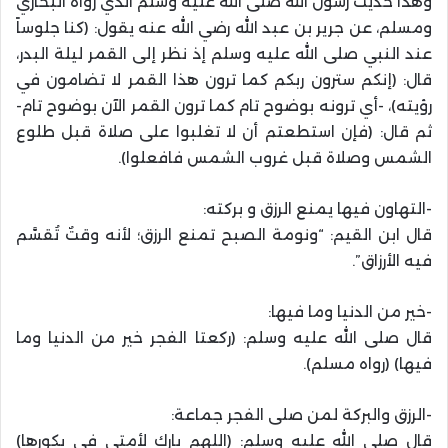
وهذا حديث رسول الله صلى الله عليه وسلم الذي رواه البخاري
ومسلم، عن جرير بن عبد الله رضي الله عنه يقول: (كنا جلوساً
عند النبي صلى الله عليه وسلم إذ نظر إلى القمر ليلة البدر،
قال: (إنكم سترون ربكم كما ترون هذا القمر لا تضامون في
رؤيته)، -أي ترونه بوضوح تام كما ترون القمر الآن بوضوح تام-
ثم قال: (فإن استطعتم أن لا تغلبوا على صلاة قبل طلوع
الشمس وصلاة قبل غروب الشمس فافعلوا).
-التهاون فيها يمنع الرزق و بركته:
قال ابن القيم: “ونومة الصبح تمنع الرزق؛ لأنه وقتٌ تُقسَّم
فيه الأرزاق”.
-خير من الدنيا وما فيها:
قال صلى الله عليه وسلم: (ركعتا الفجر خير من الدنيا وما
فيها) (رواه مسلم).
-الرزق والبركة لمن صلى الفجر جماعة:
قال صلى الله عليه وسلم: (اللهم بارك لأمتي في بكورها)