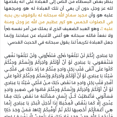
ينظر بعض البسطاء من الناس إلى العبادة على أنه يقدّمها
لله عز وجل، دون أن يعي أن تلك العبادة له هو، ومرجعها
عليه هو، وأن
مجرد سماح الله سبحانه له بالوقوف بين يديه
في الصلوات الخمس هو كرم عظيم من الله عز وجل ومنة
عليه
، وهو العبد الضعيف الذي لا يملك من أمر نفسه ضراً
ولا نفعاً، فالله سبحانه هو أغنى الأغنياء عن عبادتنا، وإنما
جعل العبادة تكريماً لنا، يقول سبحانه في الحديث القدسي:
(يَا عِبَادِي إِنَّكُمْ لَنْ تَبْلُغُوا ضَرِّي فَتَضُرُّونِي، وَلَنْ تَبْلُغُوا نَفْعِي
فَتَنْفَعُونِي، يَا عِبَادِي لَوْ أَنَّ أَوَّلَكُمْ وَآخِرَكُمْ وَإِنْسَكُمْ وَجِنَّكُمْ
كَانُوا عَلَى أَتْقَى قَلْبِ رَجُلٍ وَاحِدٍ مِنْكُمْ مَا زَادَ ذَلِكَ فِي مُلْكِــي
شَيْئًا، يَا عِبَادِي لَوْ أَنَّ أَوَّلَكُمْ وَآخِرَكُمْ وَإِنْسَكُمْ وَجِنَّكُمْ كَانُوا عَلَى
أَفْجَرِ قَلْبِ رَجُلٍ وَاحِدٍ مَا نَقَصَ ذَلِكَ مـِنْ مُلْكِي شَيْئًا، يَا عِبَادِي
لَوْ أَنَّ أَوَّلَكُمْ وَآخِرَكُمْ وَإِنْسَكُمْ وَجِنَّكُمْ قَامُوا فِي صَعِيدٍ وَاحِدٍ
فَسَأَلُونِي فَأَعْطَيْتُ كُــلَّ إِنْسَانٍ مَسْأَلَتَهُ مَا نَقَصَ ذَلِكَ مِمَّا
عِنْدِي إِلَّا كَمَا يَنْقُصُ الْمِخْيَطُ إِذَا أُدْخِلَ الْبَحْرَ، يَا عِبَادِي إِنَّمَا
هِـيَ أَعْمَالُكُمْ أُحْصِيهَا لَكُمْ ثُمَّ أُوَفِّيكُمْ إِيَّاهَا، فَمَنْ وَجَدَ خَيْرًا
فَلْيَحْمَدْ اللَّهَ، وَمَنْ وَجَدَ غَيْرَ ذَلِكَ فَلَا يَلُومَنَّ إِلَّا نَفْسَهُ ) (رواه