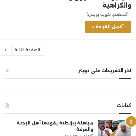
والكراهية
(المصدر: هوية بريس)
أكمل القراءة »
الصفحة التالية
آخر التغريدات على تويتر
كتابات
مباهلة بيزنطية يقودها أهل البدعة
والفرقة
منذ أسبوع واحد