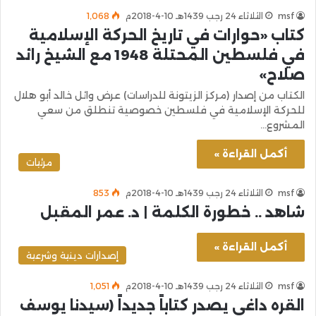
msf
الثلاثاء 24 رجب 1439هـ 10-4-2018م
1٬068
كتاب «حوارات في تاريخ الحركة الإسلامية
في فلسطين المحتلة 1948 مع الشيخ رائد
صلاح»
الكتاب من إصدار (مركز الزيتونة للدراسات) عرض وائل خالد أبو هلال
للحركة الإسلامية في فلسطين خصوصية تنطلق من سعي
المشروع…
أكمل القراءة »
مرئيات
msf
الثلاثاء 24 رجب 1439هـ 10-4-2018م
853
شاهد .. خطورة الكلمة | د. عمر المقبل
أكمل القراءة »
إصدارات دينية وشرعية
msf
الثلاثاء 24 رجب 1439هـ 10-4-2018م
1٬051
القره داغي يصدر كتاباً جديداً (سيدنا يوسف