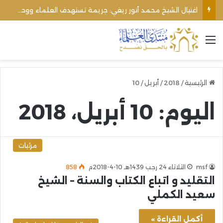
اغتيال الشيخ محمد أنور ريغي: جريمة تستهدف العلماء ووحدة المجتمع
القائمة
الرئيسية
/
2018
/
أبريل
/
10
اليوم:
10 أبريل، 2018
مرئيات
msf
الثلاثاء 24 رجب 1439هـ 10-4-2018م
858
التقليد و اتباع الكتاب والسنة – الشيخ
سعيد الكملي
أكمل القراءة »