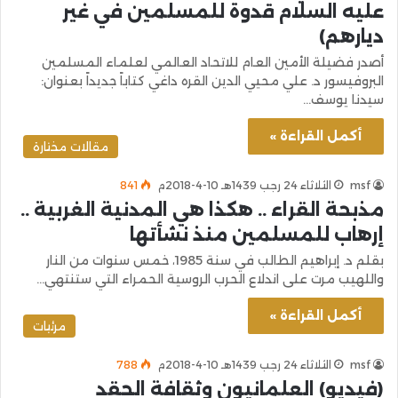
عليه السلام قدوة للمسلمين في غير
ديارهم)
أصدر فضيلة الأمين العام للاتحاد العالمي لعلماء المسلمين
البروفيسور د. علي محيي الدين القره داغي كتاباً جديداً بعنوان:
سيدنا يوسف…
أكمل القراءة »
مقالات مختارة
msf
الثلاثاء 24 رجب 1439هـ 10-4-2018م
841
مذبحة القراء .. هكذا هي المدنية الغربية ..
إرهاب للمسلمين منذ نشأتها
بقلم د. إبراهيم الطالب في سنة 1985، خمس سنوات من النار
واللهيب مرت على اندلاع الحرب الروسية الحمراء التي ستنتهي…
أكمل القراءة »
مرئيات
msf
الثلاثاء 24 رجب 1439هـ 10-4-2018م
788
(فيديو) العلمانيون وثقافة الحقد