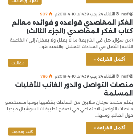
تقارير وإضاءات
msf
الثلاثاء 24 رجب 1439هـ 10-4-2018م
907
الفكر المقاصدي قواعده و فوائده معالم
كتاب الفكر المقاصدي (الجزء الثالث)
(من سؤال: هل في الشريعة ما لا يعلل ولا يعقل/ إلى / القاعدة
الثانية) الأصل في العبادات التعليل، والتعبد هو…
أكمل القراءة »
مقالات
msf
الثلاثاء 24 رجب 1439هـ 10-4-2018م
786
منصات التواصل والدور الغائب للأقليات
المسلمة
بقلم محمد سرحان ملايين من الساعات يقضيها يوميا مستخدمو
منصات التواصل الاجتماعي في تصفح تطبيقات السوشيال ميديا
حول العالم، ومنها…
أكمل القراءة »
كتب وبحوث