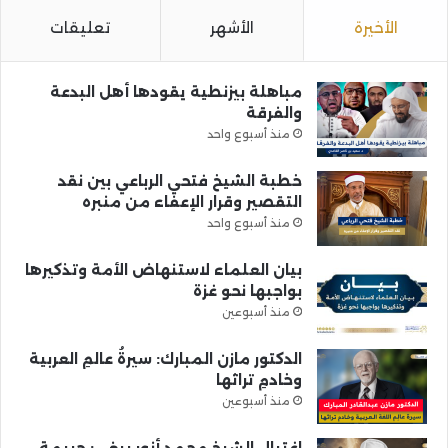
الأخيرة
الأشهر
تعليقات
مباهلة بيزنطية يقودها أهل البدعة
والفرقة
منذ أسبوع واحد
خطبة الشيخ فتحي الرباعي بين نقد
التقصير وقرار الإعفاء من منبره
منذ أسبوع واحد
بيان العلماء لاستنهاض الأمة وتذكيرها
بواجبها نحو غزة
منذ أسبوعين
الدكتور مازن المبارك: سيرةُ عالمِ العربية
وخادمِ تراثها
منذ أسبوعين
اغتيال الشيخ محمد أنور ريغي: جريمة