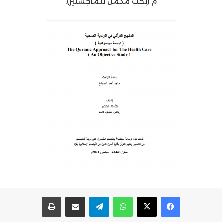
م (بحث مكمل للماجستير).
واتساب
تيلقرام
مشاركة عبر البريد
طباعة