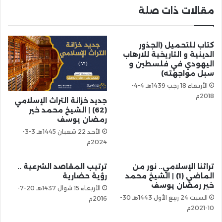
مقالات ذات صلة
كتاب للتحميل (الجذور
الدينية و التاريخية للارهاب
اليهودي في فلسطين و
سبل مواجهته)
الأربعاء 18 رجب 1439هـ 4-4-
2018م
جديد خزانة التراث الإسلامي
(62) | الشيخ محمد خير
رمضان يوسف
الأحد 22 شعبان 1445هـ 3-3-
2024م
تراثنا الإسلامي.. نور من
ترتيب المقاصد الشرعية ..
الماضي (1) | الشيخ محمد
رؤية حضارية
خير رمضان يوسف
الأربعاء 15 شوال 1437هـ 20-7-
السبت 24 ربيع الأول 1443هـ 30-
2016م
10-2021م