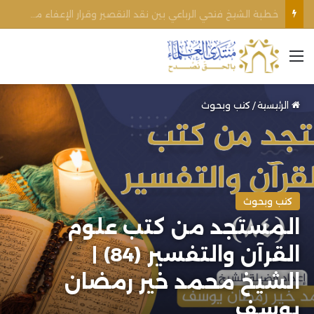
اغتيال الشيخ محمد أنور ريغي: جريمة تستهدف العلماء ووحدة المجتمع
القائمة
الرئيسية
/
كتب وبحوث
كتب وبحوث
المستجد من كتب علوم
القرآن والتفسير (84) |
الشيخ محمد خير رمضان
يوسف