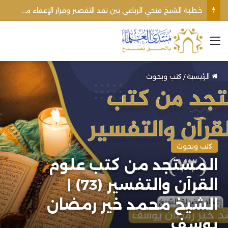
اغتيال الشيخ محمد أنور ريغي: جريمة تستهدف العلماء ووحدة المجتمع
القائمة
الرئيسية
/
كتب وبحوث
كتب وبحوث
المستجد من كتب علوم
القرآن والتفسير (73) |
الشيخ محمد خير رمضان
يوسف