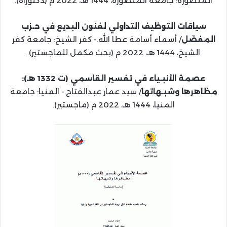
المنصورة: جامعة المنصورة، 1444 هـ، 2022 م (دكتوراه).
سياقات التوظيف التداولي لفنون البديع في حـزب
المفصّل
/ أسماء أسامة عطا الله.- كفر الشيخ: جامعة كفر
الشيخ، 1444 هـ، 2022 م (بحث مكمل للماجستير).
عصمة الأنبـياء في تفسير القاسمي (ت 1332 هـ):
مظاهرها وشبـهاتها
/ سيد عمار عبدالفتاح.- المنيا: جامعة
المنيا، 1444 هـ، 2022 م (ماجستير).