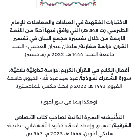
الاختيارات الفقهية في العبادات والمعاملات للإمام
الطبرسي (ت 548 هـ) التي وافق فيها أحدًا من الأئمة
الأربعة من خلال تفسيره مجمع البيان في تفسير
القرآن: دراسة مقارنة
/ سلطان عنيزان العجمي.- المنيا:
جامعة المنيا، 1444 هـ، 2022 م (ماجستير).
أفعال الكلام في القرآن الكريم: دراسة تداوليَّة بلاغيَّة:
سورة الشُّعراء نموذجاً/
عيد سيد عبدالله.- الفيوم: جامعة
الفيوم، 1443 هـ، 2022 م (بحث مكمل للماجستير).
(وهكذا ربما في سور أخرى)
التخْنيشه: السيرة الذاتية لصاحب كتاب الأنصاص
القرآنية/
تنسيق وإعداد مُحمَّد حُحُود التَّمْسَمَاني.- طنجة:
سليكي أخوين، 1444 هـ، 2023 م، 547 ص.