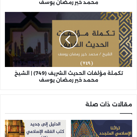
محمد خير رمضان يوسف
تكملة مؤلفات الحديث الشريف (749) | الشيخ
محمد خير رمضان يوسف
مقالات ذات صلة