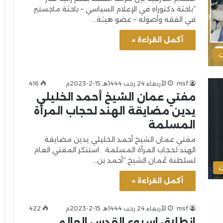
“باحثة دكتوراه في الإعلام السياسي – باحثة ماجستير
في الفقه وأصوله – عضو هيئة…
أكمل القراءة »
ت
msf
الأربعاء 24 رجب 1444هـ 15-2-2023م
416
مفتي عمان الشيخ أحمد الخليلي
يدين مضايقة الهند لحجاب المرأة
المسلمة
مفتي عمان الشيخ أحمد الخليلي يدين مضايقة
الهند لحجاب المرأة المسلمة استنكر المفتي العام
لسلطنة عُمان الشيخ “أحمد بن…
ت
أكمل القراءة »
msf
الأربعاء 24 رجب 1444هـ 15-2-2023م
422
انطلاق اسبوع القدس العالمي