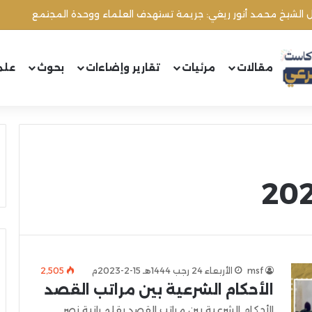
ال الشيخ محمد أنور ريغي: جريمة تستهدف العلماء ووحدة المجتمع
مقالات
مرئيات
تقارير وإضاءات
بحوث
علم
msf
الأربعاء 24 رجب 1444هـ 15-2-2023م
2٬505
الأحكام الشرعية بين مراتب القصد
الأحكام الشرعية بين مراتب القصد بقلم رانية نصر