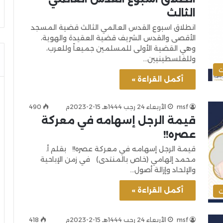
الثالث
انطلاق اسبوع القدس العالمي الثالث قضية المسجد
الأقصى والقدس الشريف قضية العقيدة والهوية،
وهي القضية الأولى للمسلمين جميعاً وللعرب،
وللفلسطينيين…
ت
أكمل القراءة »
msf
الأربعاء 24 رجب 1444هـ 15-2-2023م
490
قيمة الرجل إسهامه في معركة
عصره!!
قيمة الرجل إسهامه في معركة عصره!! بقلم أ.
محمد إلهامي (خاص بالمنتدى) في زمن الإباحية
والإلحاد وإزالة أصول…
أكمل القراءة »
ت
msf
الأربعاء 24 رجب 1444هـ 15-2-2023م
418