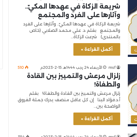
شريعة الزكاة في عهدها المكيّ..
وآثارها على الفرد والمجتمع
شريعة الزكاة في عهدها المكيّ.. وآثارها على الفرد
والمجتمع بقلم د. علي محمد الصلابي (خاص
بالمنتدى) شرعت الزكاة…
أكمل القراءة »
ت
msf
الأربعاء 24 رجب 1444هـ 15-2-2023م
510
زلزال مرعش والتمييز بين القادة
والطغاة!
زلزال مرعش والتمييز بين القادة والطغاة! بقلم
أ.د.فؤاد البنا إن كل عاقل منصف يدرك جملة الفروق
الواضحة بين…
أكمل القراءة »
ت
msf
الأربعاء 24 رجب 1444هـ 15-2-2023م
354