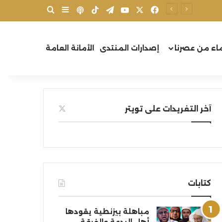
X
فيسبوك
يوتيوب
تيلقرام
‫TikTok
بودكاست
بحث عن
إضافة عمود جانب
اء من عصرنا
إصدارات المنتدى
الأمانة العامة
آخر التغريدات على تويتر
كتابات
مباهلة بيزنطية يقودها