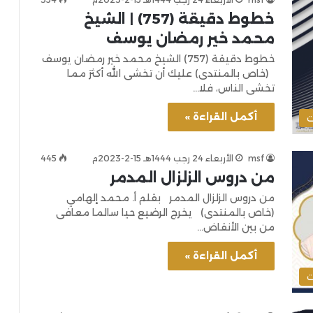
خطوط دقيقة (757) | الشيخ
محمد خير رمضان يوسف
خطوط دقيقة (757) الشيخ محمد خير رمضان يوسف
(خاص بالمنتدى) عليك أن تخشى الله أكثرَ مما
تخشى الناس، فلا…
أكمل القراءة »
ت
msf
الأربعاء 24 رجب 1444هـ 15-2-2023م
445
من دروس الزلزال المدمر
من دروس الزلزال المدمر بقلم أ. محمد إلهامي
(خاص بالمنتدى) يخرج الرضيع حيا سالما معافى
من بين الأنقاض…
أكمل القراءة »
ت