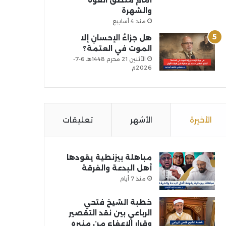
أمام منطق القوة
والشهرة
منذ 4 أسابيع
هل جزاءُ الإحسانِ إلا
الموت في العتمة؟
الأثنين 21 محرم 1448هـ 6-7-
2026م
الأخيرة
الأشهر
تعليقات
مباهلة بيزنطية يقودها
أهل البدعة والفرقة
منذ 7 أيام
خطبة الشيخ فتحي
الرباعي بين نقد التقصير
وقرار الإعفاء من منبره