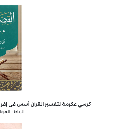
كرسي عكرمة لتفسير القرآن أسس في إفريقي
الرباط : المؤلف، 1445 هـ، 