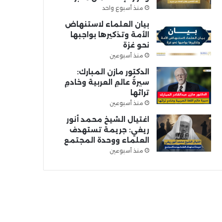
منذ أسبوع واحد
بيان العلماء لاستنهاض
الأمة وتذكيرها بواجبها
نحو غزة
منذ أسبوعين
الدكتور مازن المبارك:
سيرةُ عالمِ العربية وخادمِ
تراثها
منذ أسبوعين
اغتيال الشيخ محمد أنور
ريغي: جريمة تستهدف
العلماء ووحدة المجتمع
منذ أسبوعين