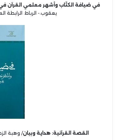
في ضيافة الكتّاب وأشهر معلمي القرآن في شفشاون
يعقوب.- الرباط: الرابطة المحمدية لل
القصة القرآنية: هداية وبيان
/ وهبة الزحيلي.- د