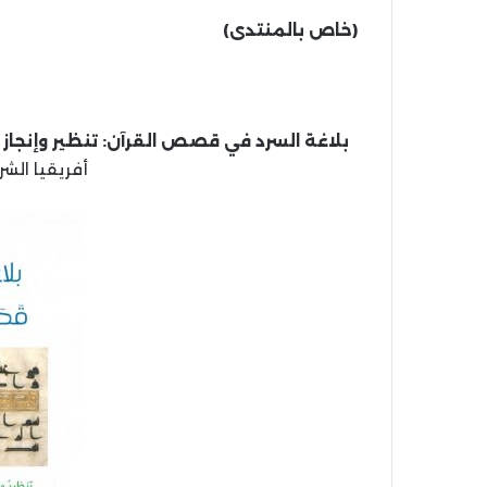
(خاص بالمنتدى)
بلاغة السرد في قصص القرآن: تنظير وإنجاز ف
أفريقيا الشرق، 1444 هـ، 3