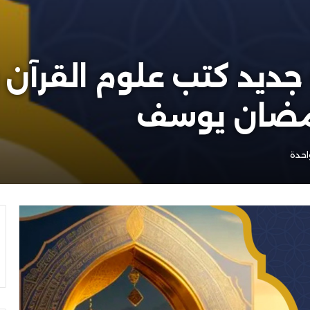
رمضان يوسف
احدة