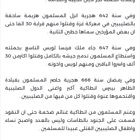
وفي سنة 642 هجرية انزل المسلمون هزيمة ساحقة
بالصليبيين في معركة غزة وقتلوا منهم قرابة 30 الفا حتى
ان بعض المؤرخين سماها حطين الثانية .
وفي سنة 647 جاء ملك فرنسا لويس التاسع بحملته
واستطاع المسلمون تدمير جيشه بالكامل وقتلوا اكثرمن 30
ألف واسروا الباقين ومنهم لويس واخوته .
وفي رمضان سنة 666 هجرية حاصر المسلمون بقيادة
الظاهر بيبرس انطاكية أكبر واغنى الدول الصليبية
واقتحموها عنوة وقتلوا كل من فيها من الصليبيين .
وغنم المسلمون من انطاكية غنائم ضخمة حتى ان النقود
قسمت على الجنود بالطاسات وليس بالعدد واصبح نساء
واطفال الصليبيين القتلى عبيدا للمسلمين .