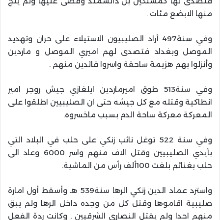
فتصدى لها كمشتكين بن دانشمند وقضى عليها ولم ينج
منها الابضع مئات .
وفي سنة497 أراد الصليبيون الاستيلاء على حران وتهديد
الموصل وبغداد فتصدى لهم اميري الموصل و ماردين
وأنزلوا بهم هزيمة ساحقة واسروا قائدين منهم .
وفي سنة513 طوق اميرماردين ايلغازي جيش روجر امير
انطاكية وقتله مع كل جيشه حتى ان الصليبيين اطلقوا على
المعركة معركة ساحة الدم بسبب ماخسروه.
وفي سنة 522 توغل نائب زنكي على حلب في البلاد التي
بأيدي الصليبيين وقتل الاف منهم واسر 6000 وعاد الى
حلب بغنائم بلغت 100ألف رأس من الماشية.
واسترد عماد الدين زنكي الرها سنة539 هـ وأسقط أول امارة
صليبية اقاموها وقتل كل من وجده داخل الرها ولم يبق
منهم احدا ولم يقتل النصارى الشرقيين , وكانت ردة الفعل