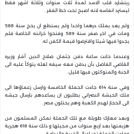
ريتشارد قلب الاسد لمدة ثلاث سنوات وثلاثة اشهر فقط
ليسترد انفاسه لانه اصبح تحت خط الفقر .
ولم يعد يملك درهما واحدا ولم يستطع ان يحج سنة 588
ومات في اخر صفر سنة 589 وفتحوا خزانته الخاصة فلم
يجدوا فيها شيئا واقترضوا قيمة الكفن له.
وعندما حانت ساعة دفن جثمان صلاح الدين أشار وزيره
القاضي الفاضل بأن يدفن معه سيفه لعله يتوكأ عليه الى
الجنة والمتوكئون فيها قليل .
وفي سنة 614 جاءت الحملة الخامسة وارسل زعماؤها الى
ملك الحبشة النصراني يطلبون ان يساعدهم بارسال جيشه
الى الحجاز لهدم الكعبة وهم يحتلون مصر .
وبعد معارك طويلة مع تلك الحملة تمكن المسلمون من
هزيمتها بعد اربع سنوات من مجيئها و ذلك سنة 618 هجرية
وعادت الحملة تجر اذيال الخيبة والندامة .