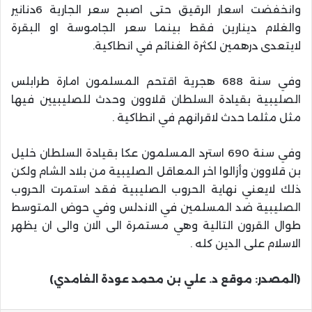
وانخفضت اسعار الرقيق حتى اصبح سعر الجارية 6دنانير
والغلام دينارين فقط بينما سعر الجاموسة او البقرة
لايتعدى درهمين لكثرة الغنائم في انطاكية.
وفي سنة 688 هجرية اقتحم المسلمون امارة طرابلس
الصليبية بقيادة السلطان قلاوون وحدث للصليبيين فيها
مثل مثلما حدث لاقرانهم في انطاكية .
وفي سنة 690 استرد المسلمون عكا بقيادة السلطان خليل
بن قلاوون وأزالوا اخر المعاقل الصليبية من بلاد الشام ولكن
ذلك لايعني نهاية الحروب الصليبية فقد استمرت الحروب
الصليبية ضد المسلمين في الاندلس وفي حوض المتوسط
طوال القرون التالية وهي مستمرة الى الان والى ان يظهر
الاسلام على الدين كله .
(المصدر: موقع د. علي بن محمد عودة الغامدي)