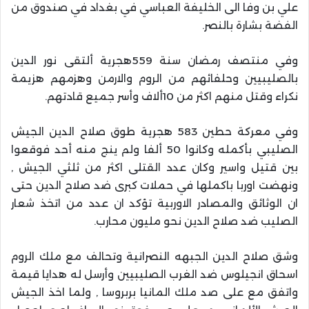
علي بن وفا الى الخليفة العباسي في بغداد في صندوق من
الفضة بشارة بالنصر.
وفي منتصف رمضان سنة 559هجرية ألتقى نور الدين
بالصليبيين وحلفائهم من الروم والارمن وهزمهم هزيمة
نكراء وقتل منهم اكثر من 10ألاف وأسر جميع قادتهم.
وفي معركة حطين 583 هجرية طوق صلاح الدين الجيش
الصليبي بأكمله وكانوا 50 ألفا ولم ينج منه أحد فوقعوا
بين قتيل واسير وكان عدد القتلى اكثر من ثلثي الجيش ,
ونهضت اوربا باكملها في حملات كبرى ضد صلاح الدين حتى
ان الوثائق والمصادر الاوربية تؤكد ان عدد من اتخذ شعار
الصليب ضد صلاح الدين نحو مليون محارب.
وشق صلاح الدين الجبهه النصرانية وتحالف مع ملك الروم
اسحاق انجيلوس ضد الغرب الصليبيين وأرسل له هدايا قيمة
واتفق مع على صد ملك المانيا بربروسا , ولما اخذ الجيش