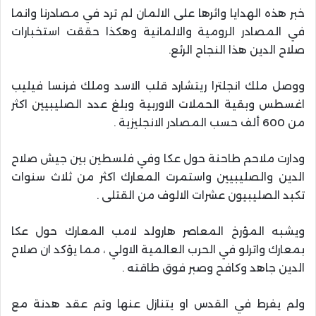
خبر هذه الهدايا واثرها على الالمان لم ترد في مصادرنا وانما
في المصادر الرومية والالمانية وهكذا حققت استخبارات
صلاح الدين هذا النجاح الرئع.
ووصل ملك انجلترا ريتشارد قلب الاسد وملك فرنسا فيليب
اغسطس وبقية الحملات الاوربية وبلغ عدد الصليبيين اكثر
من 600 ألف حسب المصادر الانجليزية .
ودارت ملاحم طاحنة حول عكا وفي فلسطين بين جيش صلاح
الدين والصليبيين واستمرت المعارك اكثر من ثلاث سنوات
تكبد الصليبيون عشرات الالوف من القتلى .
ويشبه المؤرخ المعاصر هارولد لامب المعارك حول عكا
بمعارك واترلو في الحرب العالمية الاولي ، مما يؤكد ان صلاح
الدين جاهد وكافح وصبر فوق طاقته .
ولم يفرط في القدس او يتنازل عنها وتم عقد هدنة مع