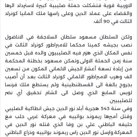
الاوربية قوية فتشكلت حملة صليبية كبيرة لاسترداد الرها
والقضاء على عماد الدين وعلى راسها ملك المانيا كونراد
الثالث في 90 ألف.
ولكن السلطان مسعود سلطان السلاجقة في الاناضول
نصب بجيشه كمينا محكما للامبراطور كونراد الثالث في
نفس المكان الذي هزم فيه الصليبيون والده قبل خمسين
سنة زمن الحملة الاولى.وتمكن مسعود بخطتة المحكمة
من إبادة تسعة أعشار الجيش الالماني المكون من تسعين
الف وهرب الامبراطور الالماني كونراد الثالث بعد أن أُصيب
بجروح بالغة الى القسطنطينية ولم يستطع ملك فرنسا
لويس السابع الذي وصل الى الشام تحقيق أي نصر
للصليبيين.
وفي سنة 543 هجرية أباد نور الدين جيش انطاكية الصليبي
وقتل أميرها ريموند بواتييه في معركة غربي حلب مع
حليفه الباطني علي بن وفا الذي قتله نور الدين في
المعركة.وارسل نور الدين راس ريموند بواتييه وذراع الباطني