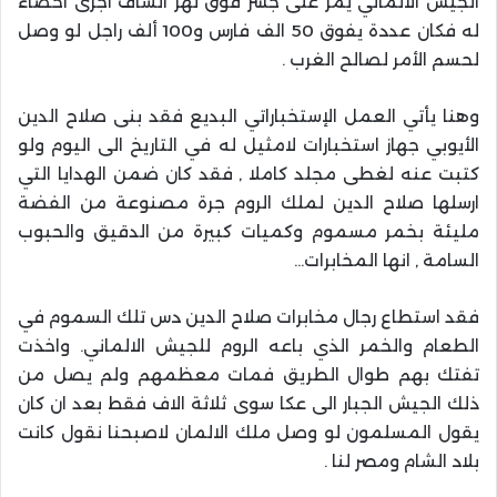
الجيش الألماني يمر على جسر فوق نهر الساف اجرى احصاء
له فكان عددة يفوق 50 الف فارس و100 ألف راجل لو وصل
لحسم الأمر لصالح الغرب .
وهنا يأتي العمل الإستخباراتي البديع فقد بنى صلاح الدين
الأيوبي جهاز استخبارات لامثيل له في التاريخ الى اليوم ولو
كتبت عنه لغطى مجلد كاملا , فقد كان ضمن الهدايا التي
ارسلها صلاح الدين لملك الروم جرة مصنوعة من الفضة
مليئة بخمر مسموم وكميات كبيرة من الدقيق والحبوب
السامة , انها المخابرات…
فقد استطاع رجال مخابرات صلاح الدين دس تلك السموم في
الطعام والخمر الذي باعه الروم للجيش الالماني. واخذت
تفتك بهم طوال الطريق فمات معظمهم ولم يصل من
ذلك الجيش الجبار الى عكا سوى ثلاثة الاف فقط بعد ان كان
يقول المسلمون لو وصل ملك الالمان لاصبحنا نقول كانت
بلاد الشام ومصر لنا .