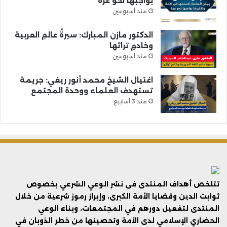
بواجبها نحو غزة
منذ أسبوعين
الدكتور مازن المبارك: سيرةُ عالمِ العربية
وخادمِ تراثها
منذ أسبوعين
اغتيال الشيخ محمد أنور ريغي: جريمة
تستهدف العلماء ووحدة المجتمع
منذ 3 أسابيع
تتلخص أهداف المنتدى فى نشر الوعي الشرعي بخصوص
ثوابت الدين وقضايا الأمة الكبرى، وإبراز رموز شرعية من خلال
المنتدى لتفعيل دورهم في المجتمعات، وبناء الوعي
الحضاري الإسلامي لدى الأمة وتحصينها من خطر الذوبان في