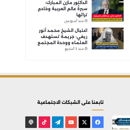
الدكتور مازن المبارك:
سيرةُ عالمِ العربية وخادمِ
تراثها
منذ أسبوعين
اغتيال الشيخ محمد أنور
ريغي: جريمة تستهدف
العلماء ووحدة المجتمع
منذ 3 أسابيع
تابعنا على الشبكات الاجتماعية
X
فيسبوك
يوتيوب
تيلقرام
‫TikTok
بودكاست