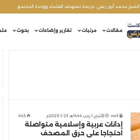
 الشيخ محمد أنور ريغي: جريمة تستهدف العلماء ووحدة المجتمع
مقالات
مرئيات
تقارير وإضاءات
بحوث
علم
msf
الأثنين 1 رجب 1444هـ 23-1-2023م
443
إدانات عربية وإسلامية متواصلة
احتجاجا على حرق المصحف