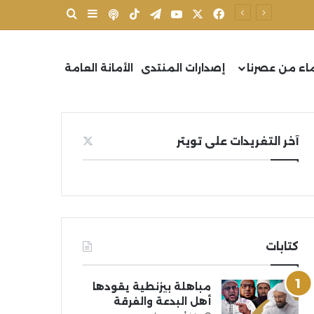
X
فيسبوك
يوتيوب
تيلقرام
‫TikTok
بودكاست
بحث عن
إضافة عمود جانب
اء من عصرنا
إصدارات المنتدى
الأمانة العامة
آخر التغريدات على تويتر
كتابات
مباهلة بيزنطية يقودها
أهل البدعة والفرقة