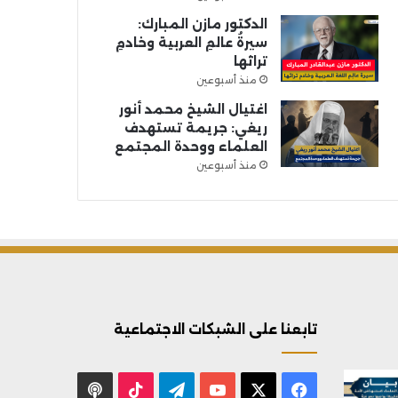
الدكتور مازن المبارك:
سيرةُ عالمِ العربية وخادمِ
تراثها
منذ أسبوعين
اغتيال الشيخ محمد أنور
ريغي: جريمة تستهدف
العلماء ووحدة المجتمع
منذ أسبوعين
تابعنا على الشبكات الاجتماعية
X
فيسبوك
يوتيوب
تيلقرام
‫TikTok
بودكاست