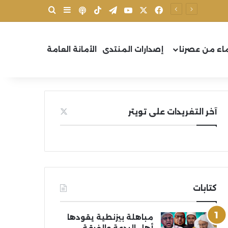
X
فيسبوك
يوتيوب
تيلقرام
‫TikTok
بودكاست
بحث عن
إضافة عمود جانب
اء من عصرنا
إصدارات المنتدى
الأمانة العامة
آخر التغريدات على تويتر
كتابات
مباهلة بيزنطية يقودها