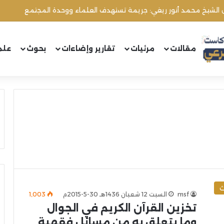
ل الشيخ محمد أنور ريغي: جريمة تستهدف العلماء ووحدة المجتمع
مقالات
مرئيات
تقارير وإضاءات
بحوث
علم
ث
msf
السبت 12 شعبان 1436هـ 30-5-2015م
1٬003
تخزين القرآن الكريم في الجوال
وما يتعلق به من مسائل فقهية