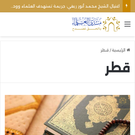
اغتيال الشيخ محمد أنور ريغي: جريمة تستهدف العلماء ووحدة المجتمع
القائمة
الرئيسية
/
قطر
قطر