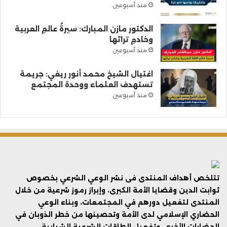
منذ أسبوعين
الدكتور مازن المبارك: سيرةُ عالمِ العربية
وخادمِ تراثها
منذ أسبوعين
اغتيال الشيخ محمد أنور ريغي: جريمة
تستهدف العلماء ووحدة المجتمع
منذ أسبوعين
تتلخص أهداف المنتدى فى نشر الوعي الشرعي بخصوص
ثوابت الدين وقضايا الأمة الكبرى، وإبراز رموز شرعية من خلال
المنتدى لتفعيل دورهم في المجتمعات، وبناء الوعي
الحضاري الإسلامي لدى الأمة وتحصينها من خطر الذوبان في
الحضارات الأخرى، وتفعيل الطاقات الشرعية الشبابية.