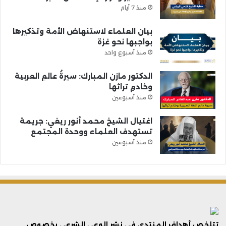
منذ 7 أيام
بيان العلماء لاستنهاض الأمة وتذكيرها
بواجبها نحو غزة
منذ أسبوع واحد
الدكتور مازن المبارك: سيرةُ عالمِ العربية
وخادمِ تراثها
منذ أسبوعين
اغتيال الشيخ محمد أنور ريغي: جريمة
تستهدف العلماء ووحدة المجتمع
منذ أسبوعين
تتلخص أهداف المنتدى فى نشر الوعي الشرعي بخصوص