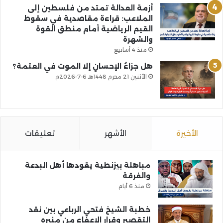
أزمة العدالة تمتد من فلسطين إلى
الملاعب: قراءة مقاصدية في سقوط
القيم الرياضية أمام منطق القوة
والشهرة
منذ 4 أسابيع
هل جزاءُ الإحسانِ إلا الموت في العتمة؟
الأثنين 21 محرم 1448هـ 6-7-2026م
الأخيرة
الأشهر
تعليقات
مباهلة بيزنطية يقودها أهل البدعة
والفرقة
منذ 6 أيام
خطبة الشيخ فتحي الرباعي بين نقد
التقصير وقرار الإعفاء من منبره