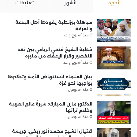
الأخيرة
الأشهر
تعليقات
مباهلة بيزنطية يقودها أهل البدعة
والفرقة
منذ أسبوع واحد
خطبة الشيخ فتحي الرباعي بين نقد
التقصير وقرار الإعفاء من منبره
منذ أسبوع واحد
بيان العلماء لاستنهاض الأمة وتذكيرها
بواجبها نحو غزة
منذ أسبوعين
الدكتور مازن المبارك: سيرةُ عالمِ العربية
وخادمِ تراثها
منذ أسبوعين
اغتيال الشيخ محمد أنور ريغي: جريمة