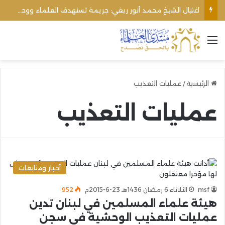
اغتيال الشيخ محمد أنور ريغي: جريمة تستهدف العلماء ووحدة المجتمع
القائمة
الرئيسية
/
عمليات التعذيب
عمليات التعذيب
أخبار ومتابعات
msf
الثلاثاء 6 رمضان 1436هـ 23-6-2015م
952
هيئة علماء المسلمين في لبنان تدين
عمليات التعذيب الوحشية في سجن