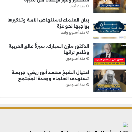
التقصير وقرار الإعفاء من منبره
منذ 7 أيام
بيان العلماء لاستنهاض الأمة وتذكيرها
بواجبها نحو غزة
منذ أسبوع واحد
الدكتور مازن المبارك: سيرةُ عالمِ العربية
وخادمِ تراثها
منذ أسبوعين
اغتيال الشيخ محمد أنور ريغي: جريمة
تستهدف العلماء ووحدة المجتمع
منذ أسبوعين