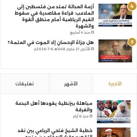
أزمة العدالة تمتد من فلسطين إلى
الملاعب: قراءة مقاصدية في سقوط
القيم الرياضية أمام منطق القوة
والشهرة
منذ 4 أسابيع
هل جزاءُ الإحسانِ إلا الموت في العتمة؟
الأثنين 21 محرم 1448هـ 6-7-2026م
الأخيرة
الأشهر
تعليقات
مباهلة بيزنطية يقودها أهل البدعة
والفرقة
منذ 6 أيام
خطبة الشيخ فتحي الرباعي بين نقد