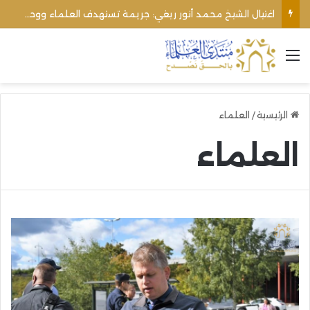
اغتيال الشيخ محمد أنور ريغي: جريمة تستهدف العلماء ووحدة المجتمع
القائمة
الرئيسية
/
العلماء
العلماء