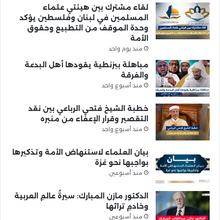
لقاء مشترك بين هيئتي علماء
المسلمين في لبنان وفلسطين يؤكد
وحدة الموقف من التطبيع وحقوق
الأمة
منذ يوم واحد
مباهلة بيزنطية يقودها أهل البدعة
والفرقة
منذ أسبوع واحد
خطبة الشيخ فتحي الرباعي بين نقد
التقصير وقرار الإعفاء من منبره
منذ أسبوع واحد
بيان العلماء لاستنهاض الأمة وتذكيرها
بواجبها نحو غزة
منذ أسبوعين
الدكتور مازن المبارك: سيرةُ عالمِ العربية
وخادمِ تراثها
منذ أسبوعين