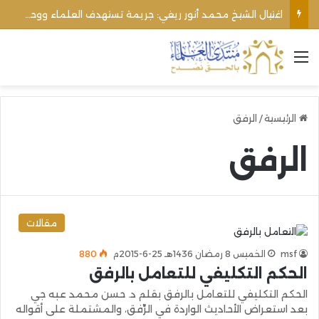
اغتيال الشيخ محمد أنور ريغي: جريمة تستهدف العلماء ووحدة المجتمع
القائمة
الرئيسية
/
الرفق
الرفق
مقالات
msf
الخميس 8 رمضان 1436هـ 25-6-2015م
880
الحكم التكليفي للتعامل بالرفق
الحكم التكليفي للتعامل بالرفق بقلم د. حسن محمد عبه جي
بعد استعراض الأحاديث الواردة في الرِّفق، والمشتملة على أقواله