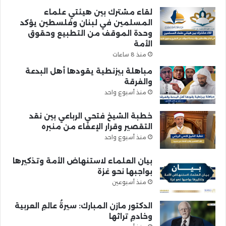
لقاء مشترك بين هيئتي علماء
المسلمين في لبنان وفلسطين يؤكد
وحدة الموقف من التطبيع وحقوق
الأمة
منذ 8 ساعات
مباهلة بيزنطية يقودها أهل البدعة
والفرقة
منذ أسبوع واحد
خطبة الشيخ فتحي الرباعي بين نقد
التقصير وقرار الإعفاء من منبره
منذ أسبوع واحد
بيان العلماء لاستنهاض الأمة وتذكيرها
بواجبها نحو غزة
منذ أسبوعين
الدكتور مازن المبارك: سيرةُ عالمِ العربية
وخادمِ تراثها