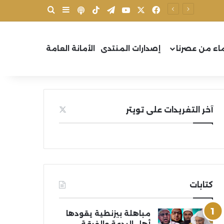
X
فيسبوك
يوتيوب
تيلقرام
‫TikTok
بودكاست
بحث عن
إضافة عمود جانب
اء من عصرنا
إصدارات المنتدى
الأمانة العامة
آخر التغريدات على تويتر
كتابات
مباهلة بيزنطية يقودها