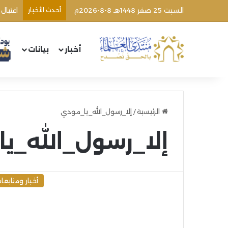
السبت 25 صفر 1448هـ 8-8-2026م
أحدث الأخبار
اغتيال
أخبار
بيانات
الرئيسية
/
إلا_رسول_الله_يا_مودي
إلا_رسول_الله_ي
أخبار ومتابعا