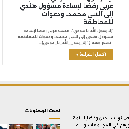
عربي رفضًا لإساءة مسؤول هندي
إلى النبي محمد.. ودعوات
للمقاطعة
“إلا رسول الله يا مودي”.. غضب عربي رفضًا لإساءة
مسؤول هندي إلى النبي محمد.. ودعوات للمقاطعة
تصدّر وسم (#إلا_رسول_الله_يا_مودي)…
أكمل القراءة »
احدث المحتويات
ثوابت الدين وقضايا الأمة
ورهم في المجتمعات، وبناء