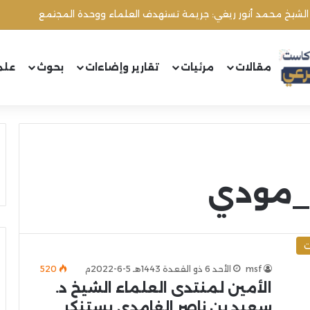
 الشيخ محمد أنور ريغي: جريمة تستهدف العلماء ووحدة المجتمع
مقالات
مرئيات
تقارير وإضاءات
بحوث
علم
ا_مودي
ت
msf
الأحد 6 ذو القعدة 1443هـ 5-6-2022م
520
الأمين لمنتدى العلماء الشيخ د.
سعيد بن ناصر الغامدي يستنكر