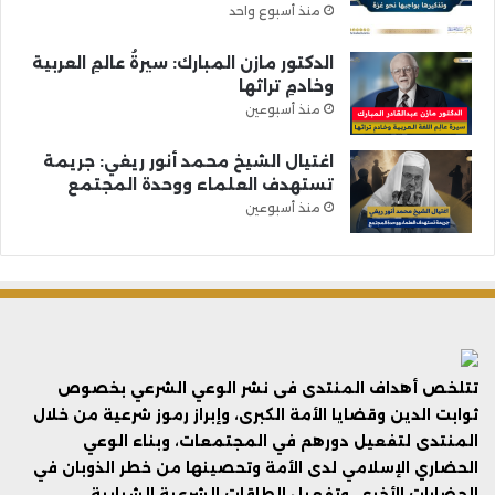
منذ أسبوع واحد
الدكتور مازن المبارك: سيرةُ عالمِ العربية
وخادمِ تراثها
منذ أسبوعين
اغتيال الشيخ محمد أنور ريغي: جريمة
تستهدف العلماء ووحدة المجتمع
منذ أسبوعين
تتلخص أهداف المنتدى فى نشر الوعي الشرعي بخصوص
ثوابت الدين وقضايا الأمة الكبرى، وإبراز رموز شرعية من خلال
المنتدى لتفعيل دورهم في المجتمعات، وبناء الوعي
الحضاري الإسلامي لدى الأمة وتحصينها من خطر الذوبان في
الحضارات الأخرى، وتفعيل الطاقات الشرعية الشبابية.