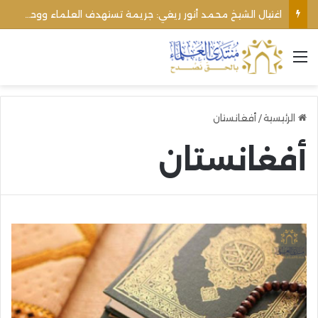
اغتيال الشيخ محمد أنور ريغي: جريمة تستهدف العلماء ووحدة المجتمع
القائمة
الرئيسية
/
أفغانستان
أفغانستان