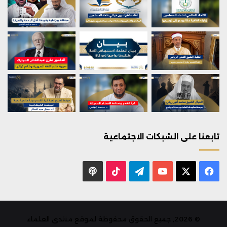
تابعنا على الشبكات الاجتماعية
X
فيسبوك
يوتيوب
تيلقرام
‫TikTok
بودكاست
© 2026, جميع الحقوق محفوظة لموقع منتدى العلماء