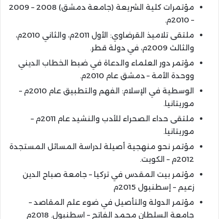
مؤتمرات كلية الشريعة (جامعة دمشق) 2008 – 2009
– 2010م.
ملتقى تلاميذ القرضاوي: الأول 2011م، والثاني 2010م،
والثالث 2009م، في دولة قطر.
مؤتمر دور العلماء والدعاة في ضبط الخطاب الديني
ووحدة الأمة – دمشق عام 2010م.
الوسطية في الإسلام: الفهم والتطبيق عام 2010م –
موريتانيا.
ملتقى حداء الصحراء للأدب والنشيد عام 2011م –
موريتانيا.
مؤتمر نحو منهجية أصيلة لدراسة المسائل المستجدة
2012م – الكويت.
مؤتمر بيت المقدس في تركيا – جامعة صباح الدين
زعيم – إسطنبول 2015م
مؤتمر الدولة والتأصيل في ضوء علم المقاصد –
جامعة السلطان محمد الفاتح – اسطنبول. 2018م