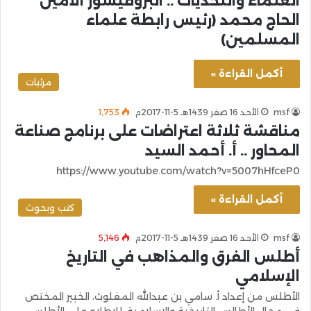
العلماء والتحديات .. البروفيسور الأمين
الحاج محمد (رئيس رابطة علماء
المسلمين)
أكمل القراءة »
مرئيات
msf
الأحد 16 صفر 1439هـ 5-11-2017م
1٬753
مناقشة ثلاثة اعتراضات على برنامج صناعة
المحاور .. أ. أحمد السيد
https://www.youtube.com/watch?v=5007hHfceP0
أكمل القراءة »
كتب وبحوث
msf
الأحد 16 صفر 1439هـ 5-11-2017م
5٬146
أطلس الفرق والمذاهب في التاريخ
الإسلامي
الأطلس من إعداد أ. سامي بن عبدالله المغلوث، الخبير المختص
في مجال الأطالس التاريخية والإسلامية. للاطلاع على الأطلس