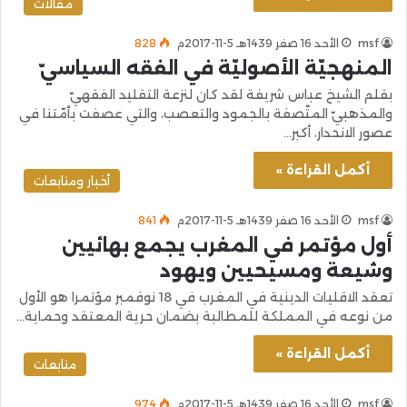
مقالات
msf
الأحد 16 صفر 1439هـ 5-11-2017م
828
المنهجيّة الأصوليّة في الفقه السياسيّ
بقلم الشيخ عباس شريفة لقد كان لنزعة التقليد الفقهيّ
والمذهبيّ المتّصفة بالجمود والتعصب، والتي عصفت بأمّتنا في
عصور الانحدار، أكبر…
أكمل القراءة »
أخبار ومتابعات
msf
الأحد 16 صفر 1439هـ 5-11-2017م
841
أول مؤتمر في المغرب يجمع بهائيين
وشيعة ومسيحيين ويهود
تعقد الاقليات الدينية في المغرب في 18 نوفمبر مؤتمرا هو الأول
من نوعه في المملكة للمطالبة بضمان حرية المعتقد وحماية…
أكمل القراءة »
متابعات
msf
الأحد 16 صفر 1439هـ 5-11-2017م
974