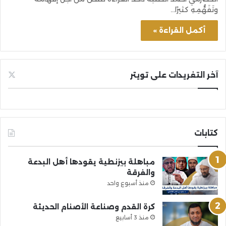
وتَفَهُّمِهِ كثيرًا…
أكمل القراءة »
آخر التغريدات على تويتر
كتابات
مباهلة بيزنطية يقودها أهل البدعة
والفرقة
منذ أسبوع واحد
كرة القدم وصناعة الأصنام الحديثة
منذ 3 أسابيع