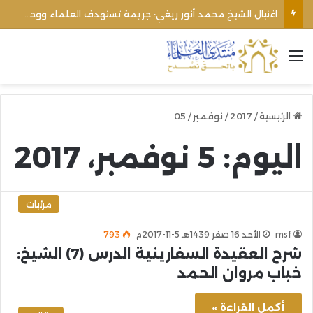
اغتيال الشيخ محمد أنور ريغي: جريمة تستهدف العلماء ووحدة المجتمع
القائمة
الرئيسية
/
2017
/
نوفمبر
/
05
اليوم:
5 نوفمبر، 2017
مرئيات
msf
الأحد 16 صفر 1439هـ 5-11-2017م
793
شرح العقيدة السفارينية الدرس (7) الشيخ:
خباب مروان الحمد
أكمل القراءة »