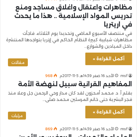
مظاهرات واعتقال واغلاق مساجد ومنع
تدريس المواد الإسلامية .. هذا ما يحدث
في اريتريا
في منتصف الأسبوع الماضي وتحديدا يوم الثلاثاء، فاجأت
مظاهرات شبابية كبيرة النظام الحاكم في إرتريا بتواجدها المنتشرة
داخل الميادين والشوارع…
أكمل القراءة »
مقالات
msf
الأحد 16 صفر 1439هـ 5-11-2017م
968
المفاهيم القرانية سبيل لنهضة الأمة
بقلم أ. د. محمد أمحزون لقد كان مدار وحي الرحمن جل وعلا منذ
فجر البشرية حتى خاتم المرسلين محمد صلى…
أكمل القراءة »
مرئيات
msf
الأحد 16 صفر 1439هـ 5-11-2017م
869