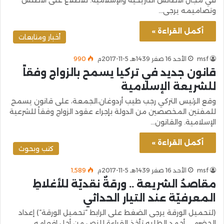
وتصاميمه يرجى…
أكمل القراءة »
أخبار ومتابعات
msf
الأحد 16 صفر 1439هـ 5-11-2017م
990
قانون جديد في تركيا يسمح بالزواج وفقاً
للشريعة الإسلامية
وقع الرئيس التركي رجب طيب أردوغان،الجمعة، على قانون يسمح
للمفتين المخصصين من الدولة بإجراء عقود الزواج وفقاً للشرعية
الإسلامية. والقانون…
أكمل القراءة »
كتب وبحوث
msf
الأحد 16 صفر 1439هـ 5-11-2017م
1٬589
مقاصدُ الشريعة .. ورقةٌ نقديّة للأغلاطِ
المعرفيّة عند التيار الحداثي
(لتحميل الورقة يرجى الضغط على الرابط “تحميل الورقة“) إعداد
الحضرمي أحمد الطلبه تأخذ القراءة للنص من أجل إفهامه