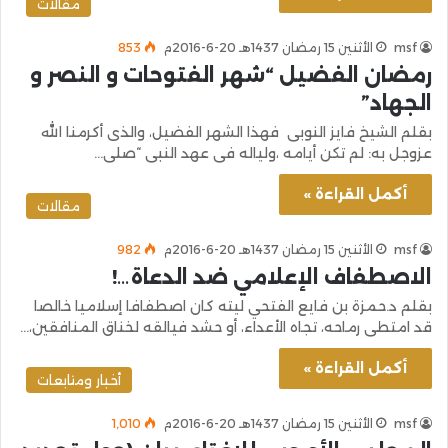
مقالات
msf
الأثنين 15 رمضان 1437هـ 20-6-2016م
853
رمضان الفضيل “شهر الفتوحات و النصر و
الجهاد”
بقلم الشيخ فايز النوبى فهذا الشهر الفضيل، والذى أكرمنا الله
عزوجل به: لم تكن أيامه ،ولياله فى عهد النبى “صلى…
أكمل القراءة »
مقالات
msf
الأثنين 15 رمضان 1437هـ 20-6-2016م
982
الاصطفاف الإعلامي ضد الدعاة…!
بقلم د.حمزة بن فايع الفتحي ليته كان اصطفافا إسلاميا خالصا
قد امتطى رماحه، تجاه الأعداء، أو حشد فيالقه لخناق المنافقين،…
أكمل القراءة »
أخبار ومتابعات
msf
الأثنين 15 رمضان 1437هـ 20-6-2016م
1٬010