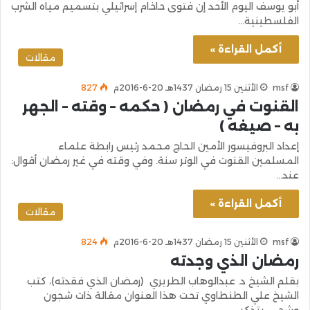
أبو يوسف اليوم الأحد إن فتوى حاخام إسرائيلي بتسميم مياه الشرب
الفلسطينية…
أكمل القراءة »
مقالات
msf
الأثنين 15 رمضان 1437هـ 20-6-2016م
827
القنوت في رمضان ( حكمه – وقته – الجهر
به – صيغه )
إعداد البروفيسور الأمين الحاج محمد رئيس رابطة علماء
المسلمين القنوت في الوتر سنة. وفي وقته في غير رمضان أقوال:
عند…
أكمل القراءة »
مقالات
msf
الأثنين 15 رمضان 1437هـ 20-6-2016م
824
رمضان الذي وجدته
بقلم الشيخ د. عبدالوهاب الطريري (رمضان الذي فقدته)، كتب
الشيخ علي الطنطاوي تحت هذا العنوان مقالة ذات شجون
وشجى، يتذكر…