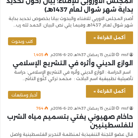
المجلس الأوروبى للإفتاء: بيان (حول تحديد
بداية شهر شوال لعام 1437هـ)
أصدر المجلس الاوربي للافتاء والبحوث بيانا بخصوص تحديد بداية
شهر شوال لعام 1437هـ وفيما يلي نص البيان: الحمد لله رب…
أكمل القراءة »
كتب وبحوث
msf
الأثنين 15 رمضان 1437هـ 20-6-2016م
1٬405
الوازع الديني وأثره في التشريع الإسلامي
اسم الدراسة : الوازع الديني وأثره في التشريع الإسلامي: دراسة
تأصيلية تطبيقية اسم الباحث : محمد تركي كتّوع الناشر…
أكمل القراءة »
أخبار ومتابعات
msf
الأثنين 15 رمضان 1437هـ 20-6-2016م
764
حاخام صهيوني يفتي بتسميم مياه الشرب
للفلسطينيين
قال عضو اللجنة التنفيذية لمنظمة التحرير الفلسطينية واصل