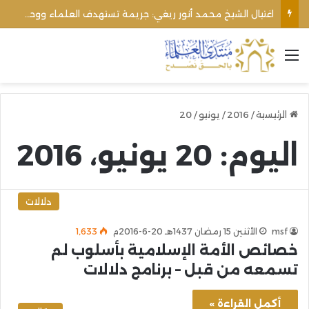
اغتيال الشيخ محمد أنور ريغي: جريمة تستهدف العلماء ووحدة المجتمع
القائمة
الرئيسية
/
2016
/
يونيو
/
20
اليوم:
20 يونيو، 2016
دلالات
msf
الأثنين 15 رمضان 1437هـ 20-6-2016م
1٬633
خصائص الأمة الإسلامية بأسلوب لم
تسمعه من قبل – برنامج دلالات
أكمل القراءة »