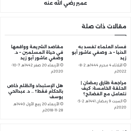
عمير رضي الله عنه
مقالات ذات صلة
فساد العلماء تفسد به
مقاصد الشريعة وواقعها
الدنيا – د. وصفي عاشور أبو
في حياة المسلمين – د.
زيد
وصفي عاشور أبو زيد
الثلاثاء 4 محرم 1444هـ 2-8-
الأربعاء 20 صفر 1442هـ 7-10-
2022م
2020م
مراجعة طارق رمضان |
هل الإستبداد والظلم خاص
الحلقة الخامسة: كيف
بالحكام فقط؟ .. د. عبدالحي
نتعامل مع الفضائح؟
يوسف
السبت 9 رمضان 1441هـ 2-5-
الأربعاء 20 ربيع الأول 1440هـ
2020م
28-11-2018م