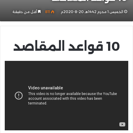
الخميس 1 محرم 1442هـ 20-8-2020م
811
أقل من دقيقة
10 قواعد المقاصد