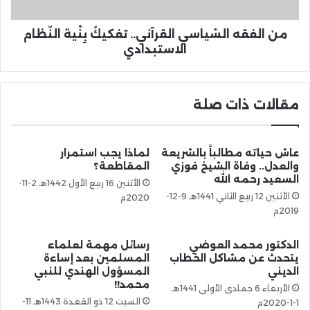
من الفقه السّياسي القرآني.. تفكيكُ بِنْية النّظام
الاستبدادي
مقالات ذات صلة
عاش حياته مطالباً بالشريعة
لماذا يجب استمرار
والعدل.. وفاة الشيخ فوزي
المقاطعة؟
السعيد رحمه الله
الأثنين 16 ربيع الأول 1442هـ 2-11-
الأثنين 12 ربيع الثاني 1441هـ 9-12-
2020م
2019م
الدكتور محمد العوضي
رسائل مهمة لعلماء
يتحدث عن مشاكل الخطاب
المسلمين بعد إساءة
الديني
المسؤول الهندي للنبي
محمد!!
الأربعاء 6 جمادى الأولى 1441هـ
السبت 12 ذو القعدة 1443هـ 11-
1-1-2020م