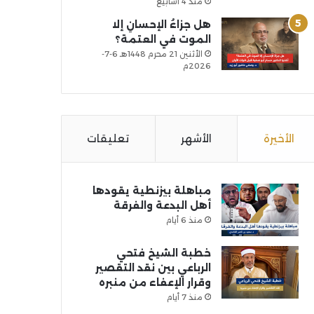
منذ 4 أسابيع
هل جزاءُ الإحسانِ إلا
الموت في العتمة؟
الأثنين 21 محرم 1448هـ 6-7-
2026م
الأخيرة
الأشهر
تعليقات
مباهلة بيزنطية يقودها
أهل البدعة والفرقة
منذ 6 أيام
خطبة الشيخ فتحي
الرباعي بين نقد التقصير
وقرار الإعفاء من منبره
منذ 7 أيام