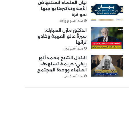
بيان العلماء لاستنهاض
الأمة وتذكيرها بواجبها
نحو غزة
منذ أسبوع واحد
الدكتور مازن المبارك:
سيرةُ عالمِ العربية وخادمِ
تراثها
منذ أسبوعين
اغتيال الشيخ محمد أنور
ريغي: جريمة تستهدف
العلماء ووحدة المجتمع
منذ أسبوعين