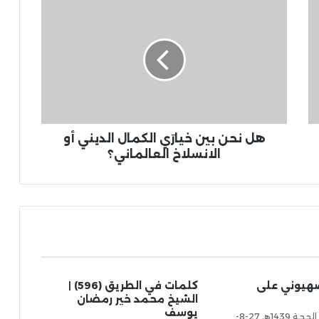
هل نحن بين خيارَي الكمال الديني أو
الانسلاخ العالماني؟
صهيوني على
كلمات في الطريق (596) |
الشيخ محمد خير رمضان
يوسف
الأثنين 16 ذو الحجة 1439هـ 27-8-