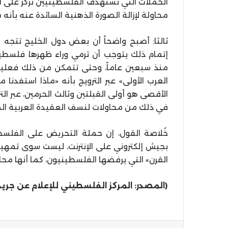
الحملات التي تستهدف الفلسطينيين تُركز على
محاولة لإزالة الصورة الذهنية السائدة عنه بأنه 
ثالثا: أصبح واضحاً أن بعض دول الخليج تتجه 
إتمام ذلك يتوجب أن ترمي وراء ظهرها فلسط
منذ سبعين عاماً، وحتى تتمكن من ذلك فعل
العرب الأولى» عبر الترويج بأنه «ماذا استفد
الأقصى هو أولى القبلتين وثالث الحرمين، عبر ال
في ذلك من محاولات لنسف العقيدة العربية ا
خُلاصة القول، إن حملة التحريض على الفلس
بجيش إلكتروني على الإنترنت، ليست سوى تمهيد
القرن» التي يرفضها الفلسطينيون، كما أنها م
(المصدر: المركز الفلسطيني للإعلام عن جريد