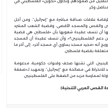
 التقليل من صمودهم، وتحاول «تخوين» الفلسطيني في
مناضل وحُر.
لإقامة علاقات صداقة مباشرة مع “إسرائيل”، ومن أجل
ين والقدس والمسجد الأقصى، وقضية الشعب المشرد
يها أن تنسف عقيدة شعوبها بأن «فلسطين هي قضية
نا من دعم الفلسطينيين؟»، وأن تنسف عقيدة أن المسجد
ترويج أنه «مجرد مسجد يساوي أي مسجد آخر».. إلى آخر ما
لمتعلقة بقضية فلسطين.
طينيين، التي تشنها صحف وقنوات حكومية، مدعومة
 للانخراط في مصالحة مع “إسرائيل”، وتمهيد لـ«صفقة
حاولة لممارسة مزيد من الضغط على الفلسطينيين.
ة القدس العربي اللندنية)