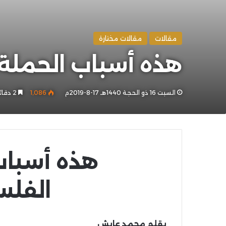
مقالات
مقالات مختارة
هذه أسباب الحملة
السبت 16 ذو الحجة 1440هـ 17-8-2019م
1٬086
2 دقائق
هذه أسباب
الفلس
بقلم محمد عايش