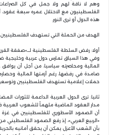
وهم لا ناقة لهم ولا جمل في كل الصراعات 
الفلسطينيون مع الاحتلال عمره سبعة عقود، أي
هذه الدول أو ترى النور.
الهدف من الحملة التي تستهدف الفلسطينيين حا
أولا: رفض السلطة الفلسطينية لــ»صفقة القرن
وفي هذا السياق تمارس دول عربية وخليجية ض
المالية ومحاصرته سياسيا، من أجل أن يوافق 
صامدة في رفضها، رغم أزمتها المالية وحصار
حملات إعلامية تستهدف الفلسطينيين وتوسعهم ش
ثانيا: ترى الدول العربية الداعمة للثورات ال
مدار العقود الماضية ملهماً للشعوب العربية ف
أن الصمود الأسطوري للفلسطينيين في غزة أمام
«الربيع العربي»، إذ رفع الصمود الفلسطيني من
بأن الشعب الأعزل يمكن أن يحقق أمانيه بالحرية