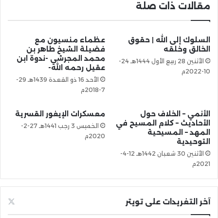
مقالات ذات صلة
السلوك إلى الله | حقوق
عظماء منسيون مع
الخالق وخلقه
فضيلة الشيخ طاهر بن
محمد المجرشي -ندوة ابن
الأثنين 28 ربيع الأول 1444هـ 24-
عقيل رحمه الله-
10-2022م
الأحد 16 ذو القعدة 1439هـ 29-
7-2018م
الأنمي – الخلاف حول
معسكرات الإيغور القسرية
الأحاديث – كلام المسيح في
الخميس 3 رجب 1441هـ 27-2-
المهد – المسيحية
2020م
التوحيدية
الأثنين 30 شعبان 1442هـ 12-4-
2021م
آخر التغريدات على تويتر