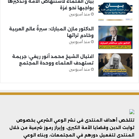
بيان العلماء لاستنهاض الأمة وتذكيرها
بواجبها نحو غزة
منذ أسبوعين
الدكتور مازن المبارك: سيرةُ عالمِ العربية
وخادمِ تراثها
منذ أسبوعين
اغتيال الشيخ محمد أنور ريغي: جريمة
تستهدف العلماء ووحدة المجتمع
منذ أسبوعين
تتلخص أهداف المنتدى فى نشر الوعي الشرعي بخصوص
ثوابت الدين وقضايا الأمة الكبرى، وإبراز رموز شرعية من خلال
المنتدى لتفعيل دورهم في المجتمعات، وبناء الوعي