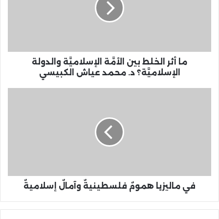
ما أثر الخلط بين الأمَّة الإسلاميَّة والدولة
الإسلاميَّة؟ د. محمد عياش الكبيسي
في ماليزيا همومٌ فلسطينيةٌ وآمالٌ إسلاميةٌ