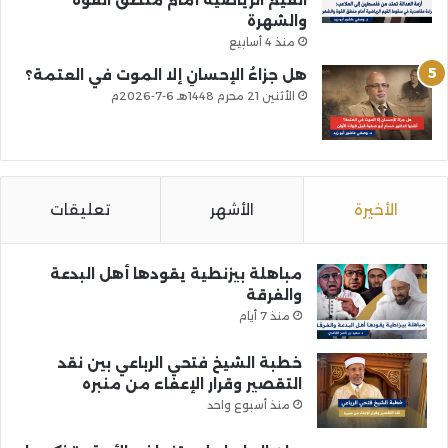
القيم الرياضية أمام منطق القوة
والشهرة
منذ 4 أسابيع
هل جزاءُ الإحسانِ إلا الموت في العتمة؟
الأثنين 21 محرم 1448هـ 6-7-2026م
الأخيرة
الأشهر
تعليقات
مباهلة بيزنطية يقودها أهل البدعة
والفرقة
منذ 7 أيام
خطبة الشيخ فتحي الرباعي بين نقد
التقصير وقرار الإعفاء من منبره
منذ أسبوع واحد