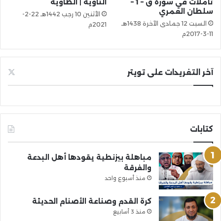
تأملات في سورة ق – 1 –
التاوية | الطاوية
سلطان العمري
الأثنين 10 رجب 1442هـ 22-2-
السبت 12 جمادى الآخرة 1438هـ
2021م
11-3-2017م
آخر التغريدات على تويتر
كتابات
مباهلة بيزنطية يقودها أهل البدعة
والفرقة
منذ أسبوع واحد
كرة القدم وصناعة الأصنام الحديثة
منذ 3 أسابيع