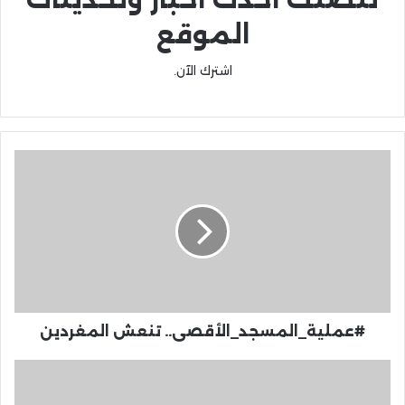
الموقع
اشترك الآن.
#عملية_المسجد_الأقصى.. تنعش المغردين