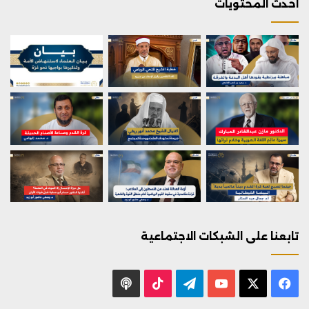
احدث المحتويات
تابعنا على الشبكات الاجتماعية
X
فيسبوك
يوتيوب
تيلقرام
‫TikTok
بودكاست