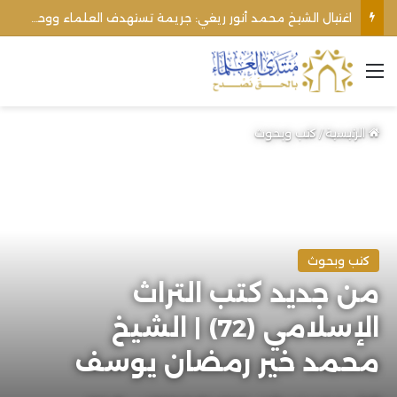
اغتيال الشيخ محمد أنور ريغي: جريمة تستهدف العلماء ووحدة المجتمع
القائمة
الرئيسية
/
كتب وبحوث
كتب وبحوث
من جديد كتب التراث
الإسلامي (72) | الشيخ
محمد خير رمضان يوسف