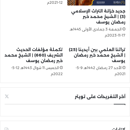
12-2021م
جديد خزانة التراث الإسلامي
(3) | الشيخ محمد خير
رمضان يوسف
الجمعة 3 جمادى الأولى 1445هـ
17-11-2023م
تراثنا العلمي بين أيدينا (25)
تكملة مؤلفات الحديث
| الشيخ محمد خير رمضان
الشريف (660) | الشيخ محمد
يوسف
خير رمضان يوسف
الأحد 27 رمضان 1442هـ 9-5-
الخميس 11 شوال 1443هـ 12-5-
2021م
2022م
آخر التغريدات على تويتر
كتابات