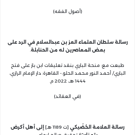
(أصول الفقه)
رسالة سلطان العلماء العز بن عبدالسلام في الرد على
بعض المعاصرين
له من الحنابلة
.
طبعت مع: منحة الباري بنقد تعليقات ابن باز على فتح
الباري/ أحمد النور محمد الحلو.- القاهرة: دار الإمام الرازي،
1444 هـ، 2022 م.
(في العقائد)
رسالة العلامة الحُضَيكي
[ت 1189 هـ]
إلى أهل أكرض
بتمنارت/
تحقيق صالح إبهام.