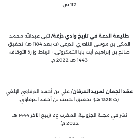
112 ص.
طليعة الدعة في تاريخ وادي دَرْعَة/
لأبي عبدالله محمد
المكي بن موسى الناصري الدرعي (ت بعد 1184 هـ)؛ تحقيق
صالح بن إبراهيم أيت بابا التمكروتي
.-
الرباط: وزارة الأوقاف،
1443 هـ، 2022 م.
عقد الجمان لمريد العرفان
/ علي بن أحمد الدرقاوي الإلغي
(ت 1328 هـ)
؛
تحقيق الحبيب بن أحمد الدرقاوي.
نشر في مجلة الجزولية، المغرب ع2 (ربيع الآخر 1444 هـ،
2022 م).