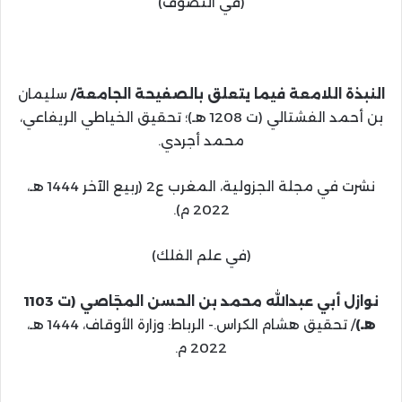
(في التصوف)
النبذة اللامعة فيما يتعلق بالصفيحة الجامعة/
سليمان
بن أحمد الفشتالي (ت 1208 هـ)؛ تحقيق الخياطي الريفاعي،
محمد أجردي.
نشرت في مجلة الجزولية، المغرب ع2 (ربيع الآخر 1444 هـ،
2022 م).
(في علم الفلك)
نوازل أبي عبدالله محمد بن الحسن المجَاصي (ت 1103
هـ)
/ تحقيق هشام الكراس.- الرباط: وزارة الأوقاف، 1444 هـ،
2022 م.