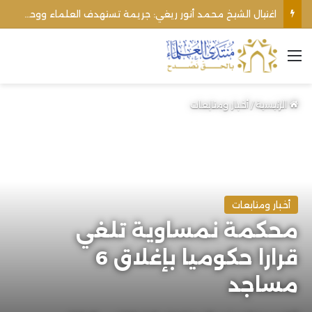
اغتيال الشيخ محمد أنور ريغي: جريمة تستهدف العلماء ووحدة المجتمع
القائمة
الرئيسية
/
أخبار ومتابعات
أخبار ومتابعات
محكمة نمساوية تلغي
قرارا حكوميا بإغلاق 6
مساجد