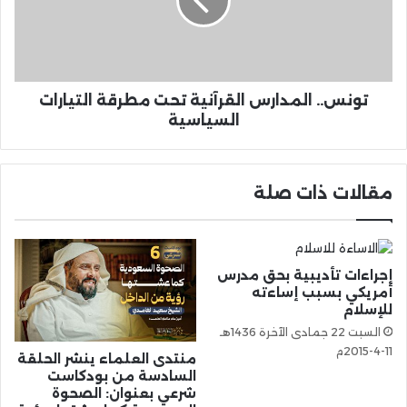
تونس.. المدارس القرآنية تحت مطرقة التيارات
السياسية
مقالات ذات صلة
إجراءات تأديبية بحق مدرس
أمريكي بسبب إساءته
للإسلام
السبت 22 جمادى الآخرة 1436هـ
11-4-2015م
منتدى العلماء ينشر الحلقة
السادسة من بودكاست
شرعي بعنوان: الصحوة