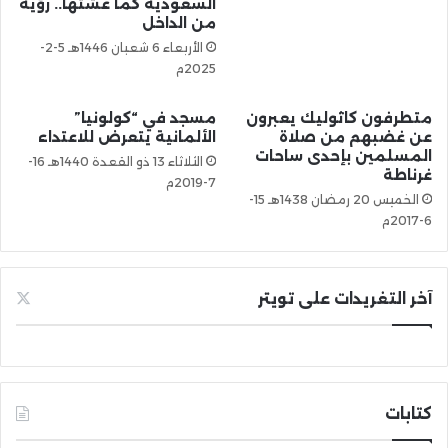
السعودية كما عشتها.. رؤية
من الداخل
الأربعاء 6 شعبان 1446هـ 5-2-
2025م
متطرفون كاثوليك يعبرون
مسجد في “كولونيا”
عن غضبهم من صلاة
الألمانية يتعرض للاعتداء
المسلمين بإحدى ساحات
الثلاثاء 13 ذو القعدة 1440هـ 16-
غرناطة
7-2019م
الخميس 20 رمضان 1438هـ 15-
6-2017م
آخر التغريدات على تويتر
كتابات